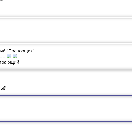
ный "Прапорщик"
-----
оиграющий
ный