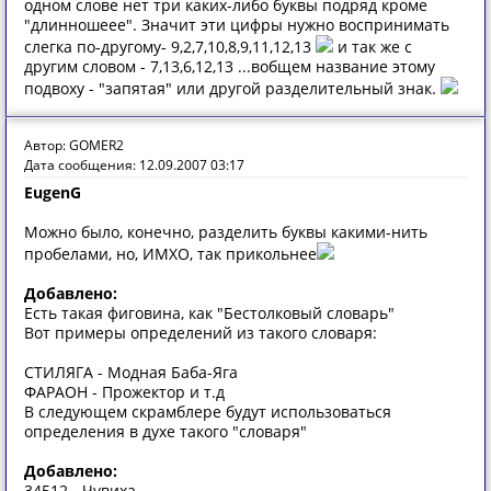
одном слове нет три каких-либо буквы подряд кроме
"длинношеее". Значит эти цифры нужно воспринимать
слегка по-другому- 9,2,7,10,8,9,11,12,13
и так же с
другим словом - 7,13,6,12,13 ...вобщем название этому
подвоху - "запятая" или другой разделительный знак.
Автор: GOMER2
Дата сообщения: 12.09.2007 03:17
EugenG
Можно было, конечно, разделить буквы какими-нить
пробелами, но, ИМХО, так прикольнее
Добавлено:
Есть такая фиговина, как "Бестолковый словарь"
Вот примеры определений из такого словаря:
СТИЛЯГА - Модная Баба-Яга
ФАРАОН - Прожектор и т.д
В следующем скрамблере будут использоваться
определения в духе такого "словаря"
Добавлено:
34512 - Чувиха