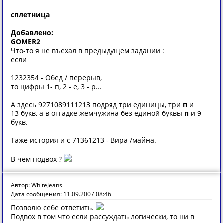
сплетница
Добавлено:
GOMER2
Что-то я не въехал в предыдущем задании :
если
1232354 - Обед / перерыв,
то цифры 1- п, 2 - е, 3 - р...
А здесь 9271089111213 подряд три единицы, три
п
и
13 букв, а в отгадке жемчужина без единой буквы
п
и 9
букв.
Таже история и с 71361213 - Вира /майна.
В чем подвох ?
Автор: WhiteJeans
Дата сообщения: 11.09.2007 08:46
Позволю себе ответить.
Подвох в том что если рассуждать логически, то ни в