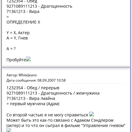
1232354 - Обед
9271089111213 - Драгоценность
71361213 - Вира
=
ОПРЕДЕЛЕНИЕ X
Y = X, Актер
A = Y, Гнев
A = ?
Пробуйте
Автор: WhiteJeans
Дата сообщения: 08.09.2007 10:58
1232354 - Обед / перерыв
9271089111213 - Драгоценность / жемчужина
71361213 - Вира /майна
= первый мужчина (Адам)
Со второй частью я не могу справиться
Может быть это как-то связано с Адамом Сэндлером
(актер) и то что он сыграл в фильме "Управление гневом"