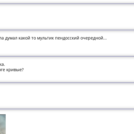
ла думал какой то мультик пендосский очередной...
ка.
оге кривые?