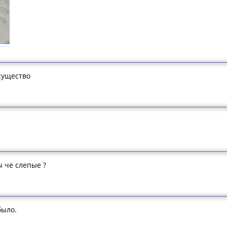
существо
ы че слепые ?
было.