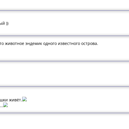
ый ))
это животное эндемик одного известного острова.
ошки живёт.
..