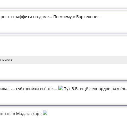
росто граффити на доме... По моему в Барселоне...
и живёт.
лась... субтропики всё же....
Тут В.В. ещё леопардов развёл...
очно не в Мадагаскаре