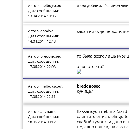
я бы добавил "сливочный"
Автор: melboyscout
Дата сообщения:
13.04.2014 10:06
Автор: dandvd
какая ни будь перхоть п
Дата сообщения:
14.04.2014 12:48
то была всего лишь курица
Автор: bredonosec
Дата сообщения:
а вот это кто?
17.06.2014 22:08
bredonosec
Автор: melboyscout
куница?
Дата сообщения:
17.06.2014 22:11
Bassaricyon neblina (лат
Автор: anynamer
олингито от исп. olingui
Дата сообщения:
слабый туман», и дано в 
18.06.2014 00:12
Недавно нашли, на его не