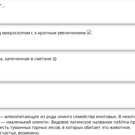
...
од микроскопом с х-кратным увеличением
, запеченная в сметане )))
.) — млекопитающее из рода олинго семейства енотовых. В нек
to — «маленький олинго». Видовое латинское название neblina п
честь туманных горных лесов, в которых обитает это животное.
счастье, возможно.