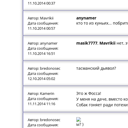
11.10.2014 00:37
anynamer
Автор: Mavrikii
кто то из куньих... побрит
Дата сообщения:
11.10.2014 00:57
masik7777
,
Mavrikii
нет, 
Автор: anynamer
Дата сообщения:
11.10.2014 16:51
тасманский дьявол?
Автор: bredonosec
Дата сообщения:
12.10.2014 05:02
Это ж Фосса!
Автор: Kamerin
Дата сообщения:
У меня на даче, вместо к
11.11.2014 11:16
Собак гоняет ради потехи.
Автор: bredonosec
ы? )
Дата сообщения: