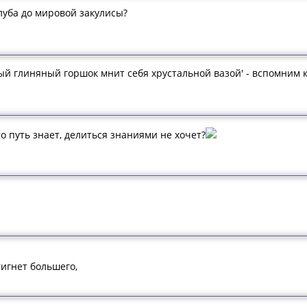
клуба до мировой закулисы?
аждый глиняный горшок мнит себя хрустальной вазой' - вспомним 
то путь знает, делиться знаниями не хочет?
игнет большего,