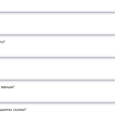
го?
я явным?
ушкины сказки?