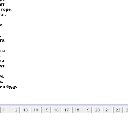
ят
 горе,
ят.
м,
,
га.
олы
,
ли
ут.
м,
ь,
ив буду.
11
12
13
14
15
16
17
18
19
20
21
22