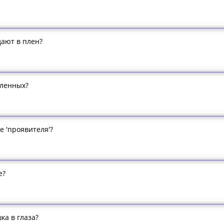
ают в плен?
пленных?
е 'проявителя'?
е?
а в глаза?