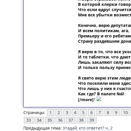
В которой клерки говор
Что если вдруг случится
Мне все убытки возмест
Конечно, верю депутата
И всем политикам, ага,
Премьеру и его ребятам
Страну раздевшим дона
Я верю в то, что все ук
И те таблетки, что дают
Лишь закаляют силу во
И только пользу принес
Я свято верю этим людя
Что поселили меня здес
Что лишь у них я счастл
Как где? В палате №6!
[/more]
?
Страницы:
1
2
3
4
5
6
7
8
9
10
33
34
35
36
37
38
39
Предыдущая тема:
Угадай, кто ответит? ч. 2