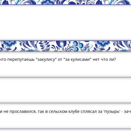
 что перепутаешь "закулису" от "за кулисами" нет что ли?
и не прославился, так в сельском клубе сплясал за 'пузырь' - з