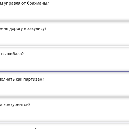
ем управляют брахманы?
меня дорогу в закулису?
то вышибала?
олчать как партизан?
ки конкурентов?