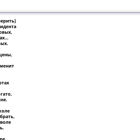
верить]
зидента
овых,
тах…
вых.
 цены,
зменит
ртах
гато,
не.
коле
брать,
 воле
ь.
ре,