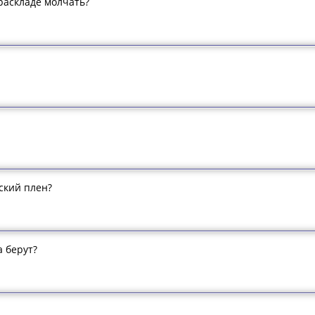
раскладе молчать?
ский плен?
а берут?