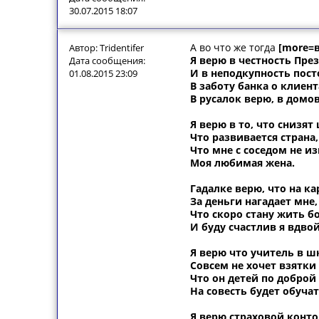
30.07.2015 18:07
А во что же тогда
[more=
Автор: Tridentifer
Я верю в честность Пре
Дата сообщения:
И в неподкупность пост
01.08.2015 23:09
В заботу банка о клиен
В русалок верю, в домо
Я верю в то, что снизят
Что развивается страна,
Что мне с соседом не и
Моя любимая жена.
Гадалке верю, что на ка
За деньги нагадает мне,
Что скоро стану жить бо
И буду счастлив я вдвой
Я верю что учитель в ш
Совсем не хочет взятки 
Что он детей по доброй
На совесть будет обучат
Я верю страховой конто