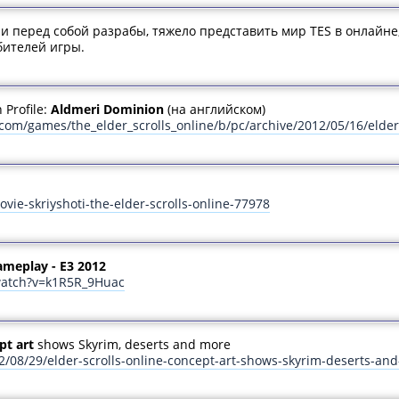
 перед собой разрабы, тяжело представить мир TES в онлайне, 
бителей игры.
 Profile:
Aldmeri Dominion
(на английском)
m/games/the_elder_scrolls_online/b/pc/archive/2012/05/16/elder-s
ie-skriyshoti-the-elder-scrolls-online-77978
Gameplay - E3 2012
watch?v=k1R5R_9Huac
pt art
shows Skyrim, deserts and more
/08/29/elder-scrolls-online-concept-art-shows-skyrim-deserts-an