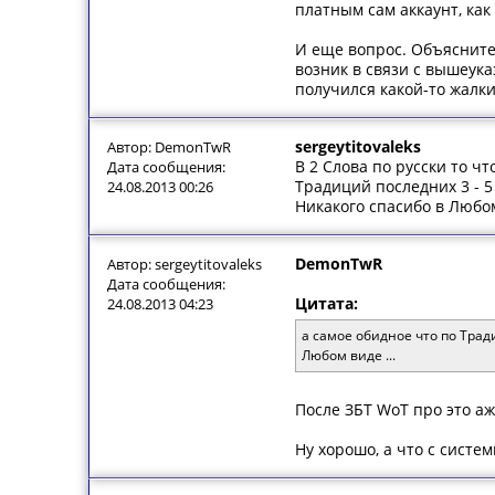
платным сам аккаунт, как
И еще вопрос. Объясните,
возник в связи с вышеука
получился какой-то жалки
sergeytitovaleks
Автор: DemonTwR
В 2 Слова по русски то ч
Дата сообщения:
Традиций последних 3 - 5
24.08.2013 00:26
Никакого спасибо в Любом
DemonTwR
Автор: sergeytitovaleks
Дата сообщения:
Цитата:
24.08.2013 04:23
а самое обидное что по Трад
Любом виде ...
После ЗБТ WoT про это а
Ну хорошо, а что с систе