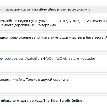
ния из первых уст, так как геймплейное видео просто ужаснуло
еймплейное видео жутко унылое - но это другое дело. А сама игр
 немного деревянные, но терпимо.
шло предложение заполнить анкету для участия в бета-тесте. Я
www.youtube.com/watch?v=rHYoQdnAaOw&feature=youtu.be
нает линейку. Только в другой скарлупе.
мплея и дата выхода The Elder Scrolls Online