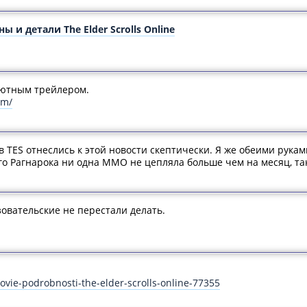
 и детали The Elder Scrolls Online
бютным трейлером.
om/
 TES отнеслись к этой новости скептически. Я же обеими рука
о Рагнарока ни одна ММО не цепляла больше чем на месяц, так
овательские не перестали делать.
vie-podrobnosti-the-elder-scrolls-online-77355