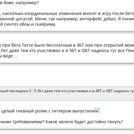
 в Вове, например?
 насколько координальные изменения вносят в игру после бета
занной цитатой. Меня, так например, интерфейс добил. Я поним
й синтез облы и скайрима.
то при бета Тесте Было бесплатным в ЗБТ или при открытий мож
 Лет даже тем кто участвовал и в ЗБТ и ОБТ надеюсь тут все По
 виде ...
иций последних 3 - 5 Лет даже тем кто участвовал и в ЗБТ и ОБТ надеюсь т
ж целый гневный ролик с гитлером выпустили
мными требованиями? Какое железо будет достойно тянуть?