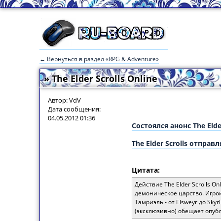
← Вернуться в раздел «RPG & Adventure»
» The Elder Scrolls Online
Автор: VdV
Дата сообщения:
04.05.2012 01:36
Состоялся анонс The Elder
The Elder Scrolls отправл
Цитата:
Действие The Elder Scrolls O
демоническое царство. Игрок
Тамриэль - от Elsweyr до Sk
(эксклюзивно) обещает опуб