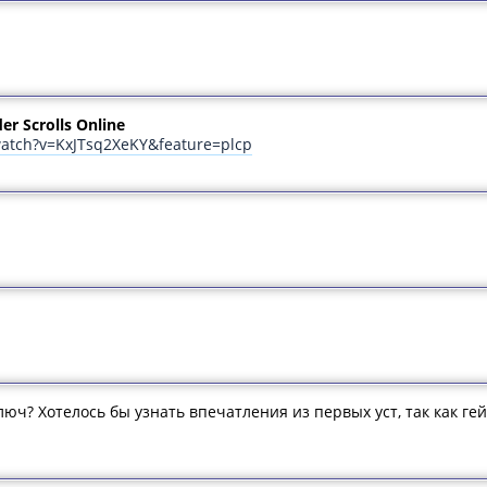
er Scrolls Online
atch?v=KxJTsq2XeKY&feature=plcp
ключ? Хотелось бы узнать впечатления из первых уст, так как г