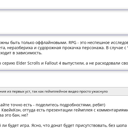
лжны быть только оффлайновыми. RPG - это неспешное исследо
суета, неразбериха и судорожная прокачка персонажа. В случае 
ходит в зависимость.
ерию Elder Scrolls и Fallout 4 выпустили, а не расходовали св
ния из первых уст, так как геймплейное видео просто ужаснуло
сайте точно есть - поделитесь подробностями, ребят)
л КвейкКон, оттуда есть презентации геймплея с комментариями
за это бан, не?
 ли будет игра. Ясно, что донат будет присутствовать, без шоп