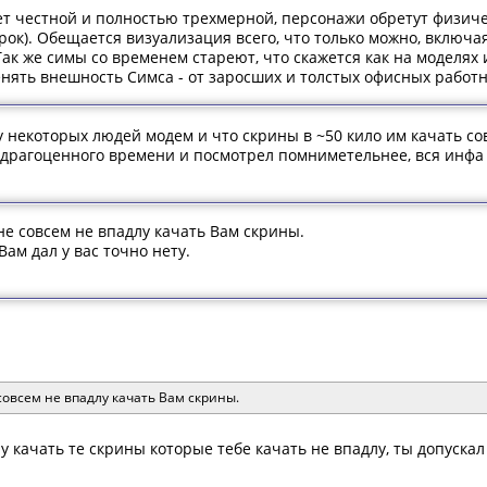
ет честной и полностью трехмерной, персонажи обретут физиче
орок). Обещается визуализация всего, что только можно, включ
к же симы со временем стареют, что скажется как на моделях и 
нять внешность Симса - от заросших и толстых офисных работн
у некоторых людей модем и что скрины в ~50 кило им качать со
 драгоценного времени и посмотрел помниметельнее, вся инфа 
не совсем не впадлу качать Вам скрины.
Вам дал у вас точно нету.
совсем не впадлу качать Вам скрины.
у качать те скрины которые тебе качать не впадлу, ты допуска