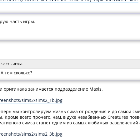
орую часть игры.
 часть игры.
 А тем сколько?
 и оригинала занимается подразделение Maxis.
reenshots/sims2/sims2_1b.jpg
теперь мы контролируем жизнь сима от рождения и до самой сме
. Кроме всего прочего, нам, в духе незабвенных Creatures поз
мативного симса станет одним из самых любимых развлечений 
reenshots/sims2/sims2_3b.jpg