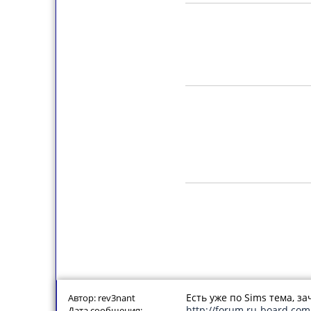
Есть уже по Sims тема, з
Автор: rev3nant
http://forum.ru-board.com
Дата сообщения: