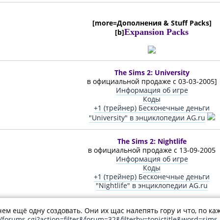
[more=Дополнения & Stuff Packs]
Expansion Packs
[b]
The Sims 2: University
в официальной продаже с 03-03-2005]
Информация об игре
Коды
+1 (трейнер) Бесконечные деньги
"University" в энциклопедии AG.ru
The Sims 2: Nightlife
в официальной продаже с 13-09-2005
Информация об игре
Коды
+1 (трейнер) Бесконечные деньги
"Nightlife" в энциклопедии AG.ru
ачем ещё одну создовать. Они их щас налепять гору и что, по к
/forums.cgi?action=filter&forum=32&filterby=topictitle&word=sims