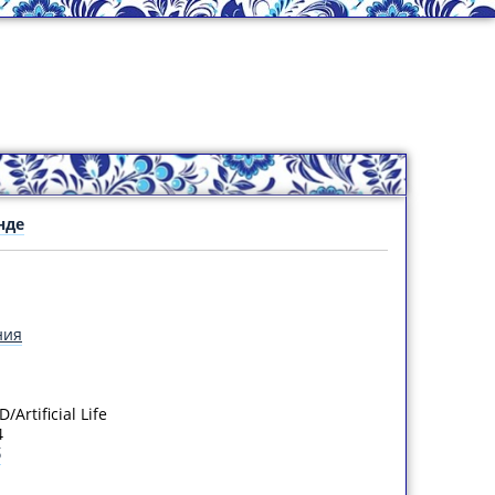
нде
ния
Artificial Life
4
б