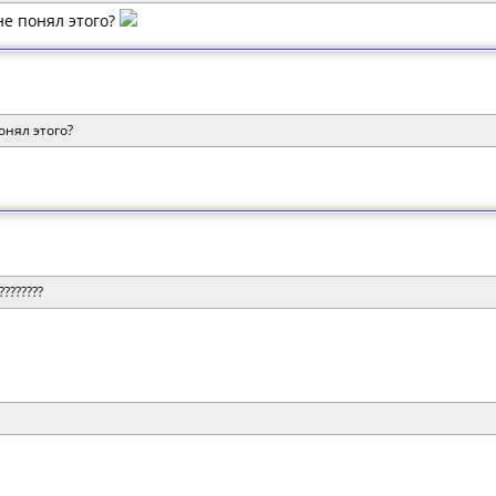
не понял этого?
онял этого?
???????