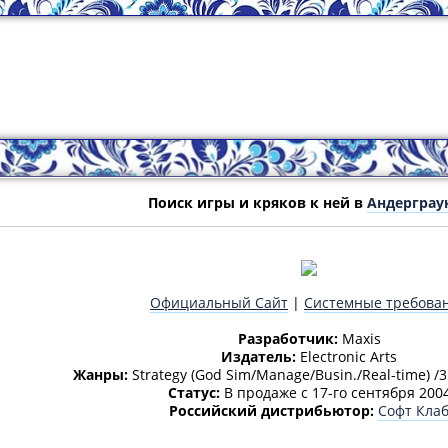
Поиск игры и кряков к ней в
Андерграу
Официальный Сайт
|
Системные требова
Разработчик:
Maxis
Издатель:
Electronic Arts
Жанры:
Strategy (God Sim/Manage/Busin./Real-time) /3D/
Статус:
В продаже с 17-го сентября 200
Российский дистрибьютор:
Софт Кла