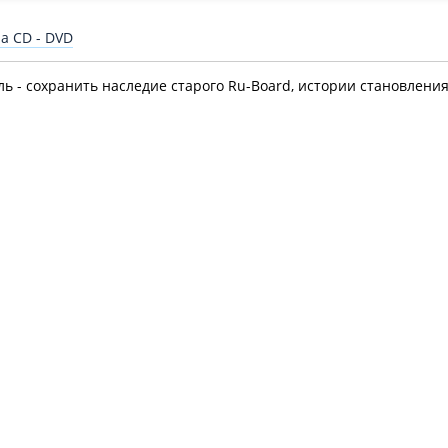
а СD - DVD
ль - сохранить наследие старого Ru-Board, истории становлени