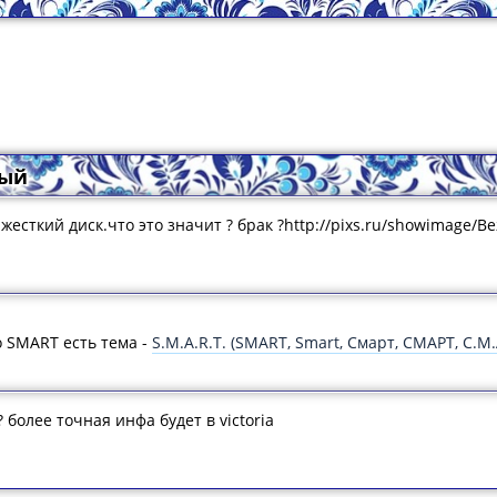
ный
жесткий диск.что это значит ? брак ?http://pixs.ru/showimage/B
о SMART есть тема -
S.M.A.R.T. (SMART, Smart, Смарт, СМАРТ, С.М.А
 более точная инфа будет в victoria