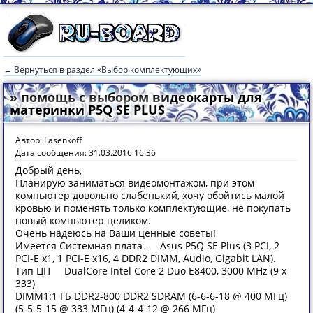
← Вернуться в раздел «Выбор комплектующих»
» помощь с выбором видеокарты для
материнки P5Q SE PLUS
Автор: Lasenkoff
Дата сообщения: 31.03.2016 16:36
Добрый день,
Планирую заниматься видеомонтажом, при этом
компьютер довольно слабенький, хочу обойтись малой
кровью и поменять только комплектующие, не покупать
новый компьютер целиком.
Очень надеюсь на Ваши ценные советы!
Имеется Системная плата - Asus P5Q SE Plus (3 PCI, 2
PCI-E x1, 1 PCI-E x16, 4 DDR2 DIMM, Audio, Gigabit LAN).
Тип ЦП DualCore Intel Core 2 Duo E8400, 3000 MHz (9 x
333)
DIMM1:1 ГБ DDR2-800 DDR2 SDRAM (6-6-6-18 @ 400 МГц)
(5-5-5-15 @ 333 МГц) (4-4-4-12 @ 266 МГц)