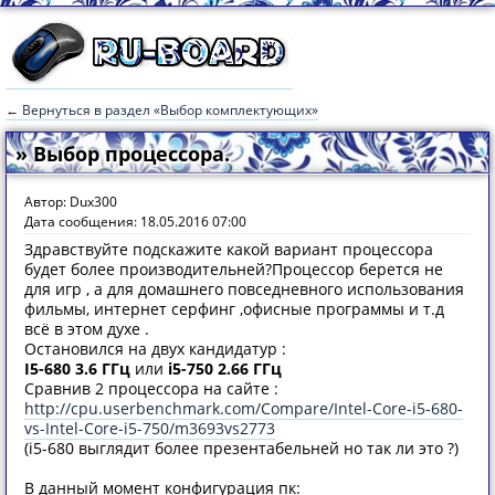
← Вернуться в раздел «Выбор комплектующих»
» Выбор процессора.
Автор: Dux300
Дата сообщения: 18.05.2016 07:00
Здравствуйте подскажите какой вариант процессора
будет более производительней?Процессор берется не
для игр , а для домашнего повседневного использования
фильмы, интернет серфинг ,офисные программы и т.д
всё в этом духе .
Остановился на двух кандидатур :
I5-680 3.6 ГГц
или
i5-750 2.66 ГГц
Сравнив 2 процессора на сайте :
http://cpu.userbenchmark.com/Compare/Intel-Core-i5-680-
vs-Intel-Core-i5-750/m3693vs2773
(i5-680 выглядит более презентабельней но так ли это ?)
В данный момент конфигурация пк: