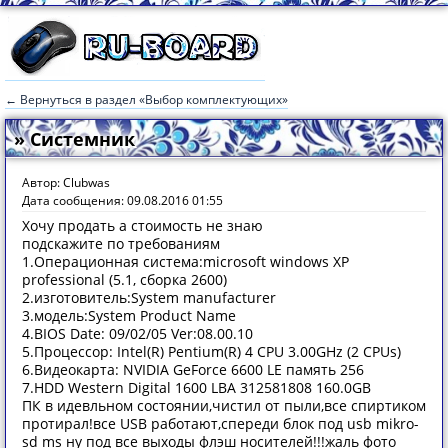
← Вернуться в раздел «Выбор комплектующих»
» Системник
Автор: Clubwas
Дата сообщения: 09.08.2016 01:55
Хочу продать а стоимость не знаю
подскажите по требованиям
1.Операционная система:microsoft windows XP
professional (5.1, сборка 2600)
2.изготовитель:System manufacturer
3.модель:System Product Name
4.BIOS Date: 09/02/05 Ver:08.00.10
5.Процессор: Intel(R) Pentium(R) 4 CPU 3.00GHz (2 CPUs)
6.Видеокарта: NVIDIA GeForce 6600 LE память 256
7.HDD Western Digital 1600 LBA 312581808 160.0GB
ПК в идевльном состоянии,чистил от пыли,все спиртиком
протирал!все USB работают,спереди блок под usb mikro-
sd ms ну под все выходы флэш носителей!!!жаль фото