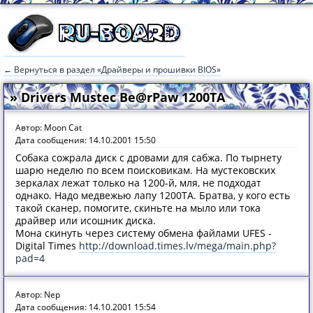
← Вернуться в раздел «Драйверы и прошивки BIOS»
» Drivers Mustec Be@rPaw 1200TA
Автор: Moon Cat
Дата сообщения: 14.10.2001 15:50
Собака сожрала диск с дровами для сабжа. По тырнету
шарю неделю по всем поисковикам. На мустековских
зеркалах лежат только на 1200-й, мля, не подходат
однако. Надо медвежью лапу 1200ТА. Братва, у кого есть
такой сканер, помогите, скиньте на мыло или тока
драйвер или исошник диска.
Мона скинуть через систему обмена файлами UFES -
Digital Times
http://download.times.lv/mega/main.php?
pad=4
Автор: Nep
Дата сообщения: 14.10.2001 15:54