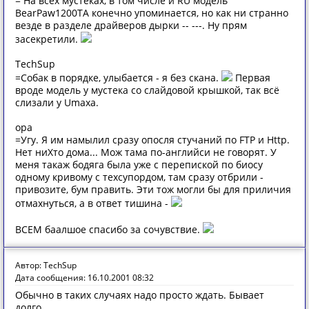
= На всех мустеках, в том числе и RU модель
BearPaw1200TA конечно упоминается, но как ни странно
везде в разделе драйверов дырки -- ---. Ну прям
засекретили.
TechSup
=Собак в порядке, улыбается - я без скана.
Первая
вроде модель у мустека со слайдовой крышкой, так всё
слизали у Umaxa.
opa
=Угу. Я им намылил сразу опосля стучаний по FTP и Http.
Нет ниХто дома... Мож тама по-английси не говорят. У
меня такаж бодяга была уже с перепиской по биосу
одному кривому с техсупордом, там сразу отбрили -
привозите, бум править. Эти тож могли бы для приличия
отмахнуться, а в ответ тишина -
ВСЕМ баалшое спасибо за сочувствие.
Автор: TechSup
Дата сообщения: 16.10.2001 08:32
Обычно в таких случаях надо просто ждать. Бывает
долго...