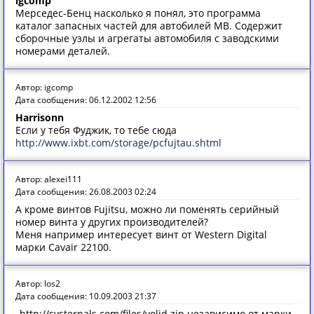
igcomp
Мерседес-Бенц насколько я понял, это программа
каталог запасных частей для автобилей MB. Содержит
сборочные узлы и агрегаты автомобиля с заводскими
номерами деталей.
Автор: igcomp
Дата сообщения: 06.12.2002 12:56
Harrisonn
Если у тебя Фуджик, то тебе сюда
http://www.ixbt.com/storage/pcfujtau.shtml
Автор: alexei111
Дата сообщения: 26.08.2003 02:24
А кроме винтов Fujitsu, можно ли поменять серийный
номер винта у других производителей?
Меня например интересует винт от Western Digital
марки Cavair 22100.
Автор: los2
Дата сообщения: 10.09.2003 21:37
_http://systernals.com/files/volid.zip независимо от марки.