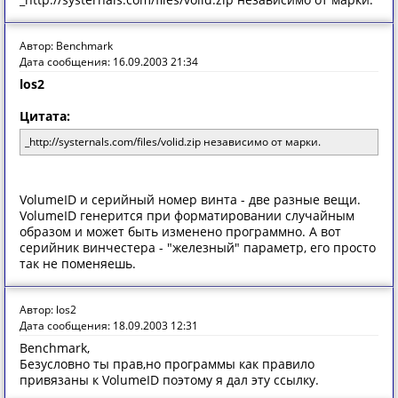
Автор: Benchmark
Дата сообщения: 16.09.2003 21:34
los2
Цитата:
_http://systernals.com/files/volid.zip независимо от марки.
VolumeID и серийный номер винта - две разные вещи.
VolumeID генерится при форматировании случайным
образом и может быть изменено программно. А вот
серийник винчестера - "железный" параметр, его просто
так не поменяешь.
Автор: los2
Дата сообщения: 18.09.2003 12:31
Benchmark,
Безусловно ты прав,но программы как правило
привязаны к VolumeID поэтому я дал эту ссылку.