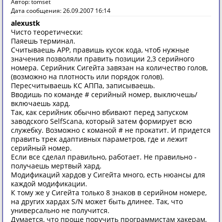
Автор: tomset
Дата сообщения: 26.09.2007 16:14
alexustk
Чисто теоретически:
Паяешь терминал.
Считываешь APP, правишь кусок кода, чтоб нужные
значения позволяли править позиции 2,3 серийного
номера. Серийник Сигейта завязан на количество голов,
(возможно на плотность или порядок голов).
Пересчитываешь КС АППа, записываешь.
Вводишь по команде # серийный номер, выключешь/
включаешь хард.
Так, как серийник обычно вбивают перед запуском
заводского SelfScana, который затем формирует всю
служебку. Возможно с команой # не прокатит. И придется
править трек адаптивных параметров, где и лежит
серийный номер.
Если все сделал правильно, работает. Не правильно -
получаешь мертвый хард.
Модификаций хардов у Сигейта много, есть нюансы для
каждой модификации.
К тому же у Сигейта только 8 знаков в серийном номере,
на других хардах S/N может быть длинее. Так, что
универсально не получится.
Думается, что проще поручить программистам хакерам,