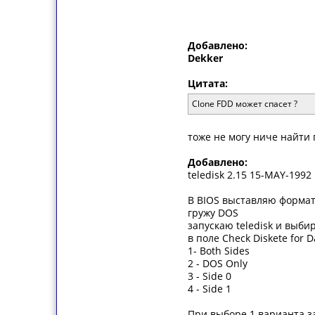
Добавлено:
Dekker
Цитата:
Clone FDD может спасет ?
тоже не могу ниче найти 
Добавлено:
teledisk 2.15 15-MAY-1992
В BIOS выставляю формат 
гружу DOS
запускаю teledisk и выбир
в поле Check Diskete for D
1- Both Sides
2 - DOS Only
3 - Side 0
4 - Side 1
При выборе 1 варианта з