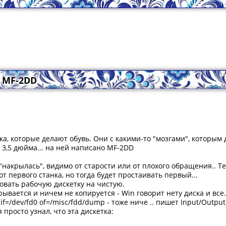
5 MF-2DD
ка, которые делают обувь. Они с какими-то "мозгами", которым 
 3,5 дюйма... на ней написано MF-2DD
к "накрылась", видимо от старости или от плохого обращения.. Т
от первого станка, но тогда будет простаивать первый...
овать рабочую дискетку на чистую.
ывается и ничем не копируется - Win говорит нету диска и все.
if=/dev/fd0 of=/misc/fdd/dump - тоже ниче .. пишет Input/Output
я просто узнал, что эта дискетка: