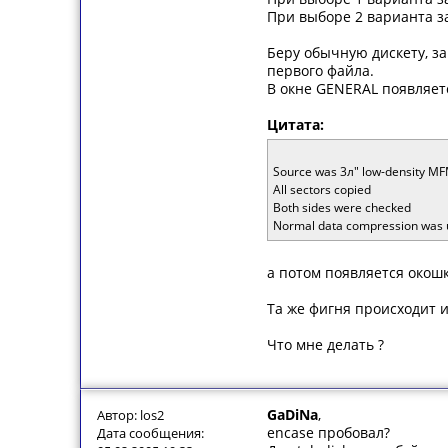
При выборе 2 варианта з
Беру обычную дискету, за
первого файла.
В окне GENERAL появляетс
Цитата:
Source was 3л" low-density M
All sectors copied
Both sides were checked
Normal data compression was 
а потом появляется окошко 
Та же фигня происходит 
Что мне делать ?
GaDiNa
,
Автор: los2
encase пробовал?
Дата сообщения: