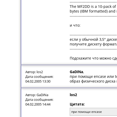
------------------------------------
The MF2DD is a 10-pack of 3
bytes (IBM formatted) and
------------------------------------
и что:
------------------------------------
если у обычной 3,5" дис
получите дискету формат
------------------------------------
Подскажите что можно сде
GaDiNa
,
Автор: los2
при помощи encase или te
Дата сообщения:
образ физического диска
04.02.2005 13:30
los2
Автор: GaDiNa
Дата сообщения:
Цитата:
04.02.2005 14:44
при помощи encase