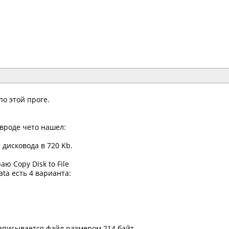
по этой проге.
 вроде чето нашел:
дисковода в 720 Kb.
аю Copy Disk to File
ata есть 4 варианта:
аписывается файл размером 214 байт