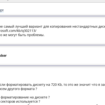
age
не самый лучший вариант для копирования нестандартных дис
crosoft.com/kb/q302113/
то же могут быть проблемы.
kker
если форматировать дискету на 720 Kb, то это же значит что я з
всем другого формата ?
а форматирование на дискете ?
 секторов используется ?