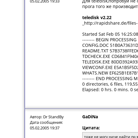
Для teledisk,попробуй не
05.02.2005 19:33
прога того же производит
teledisk v2.22
_http://rapidshare.de/file
Started Sat Feb 05 16:25:0
-------- BEGIN PROCESSING M
CONFIG.DOC 51B0A73631
README.TXT 57B3738FFED
TDCHECK.EXE CD6841F940
TELEDISK.EXE 80DD392A9
VIEWCONF.EXE E5A1B5F5D
WHATS.NEW EF625B1E87B
-------- END PROCESSING MD5
0 directories, 6 files, 119,5
Elapsed: 0 hrs. 0 mins. 0 s
GaDiNa
Автор: Dr StandBy
Дата сообщения:
Цитата:
05.02.2005 19:37
тоже не могу ниче найти по 