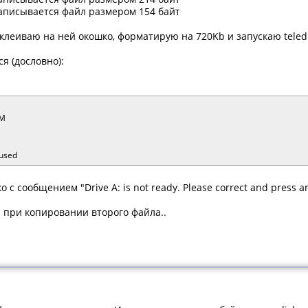
аписывается файл размером 154 байт
клеиваю на ней окошко, форматирую на 720Kb и запускаю teledis
я (дословно):
FM
used
с сообщением "Drive A: is not ready. Please correct and press an
и при копировании второго файла..