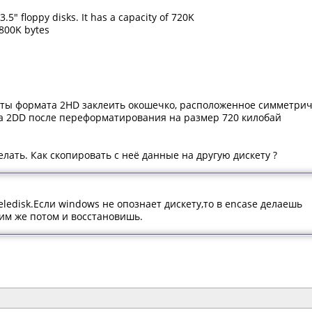
.5" floppy disks. It has a capacity of 720K
 800K bytes
кеты формата 2HD заклеить окошечко, расположенное симметри
а 2DD после переформатирования на размер 720 килобай
лать. Как скопировать с неё данные на другую дискету ?
ledisk.Если windows не опознает дискету,то в encase делаешь
 им же потом и восстановишь.