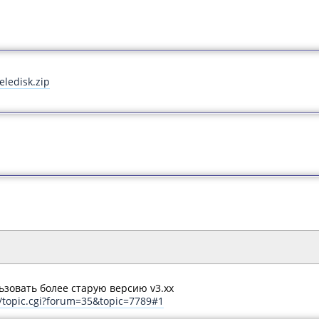
eledisk.zip
зовать более старую версию v3.xx
/topic.cgi?forum=35&topic=7789#1