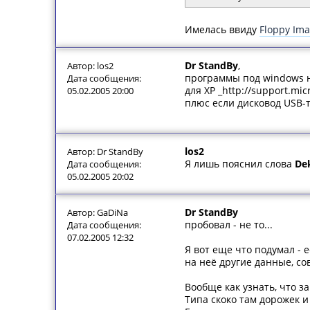
Имелась ввиду
Floppy Im
Dr StandBy
,
Автор: los2
программы под windows 
Дата сообщения:
для XP _http://support.mi
05.02.2005 20:00
плюс если дисковод USB-
los2
Автор: Dr StandBy
Я лишь пояснил слова
De
Дата сообщения:
05.02.2005 20:02
Dr StandBy
Автор: GaDiNa
пробовал - не то...
Дата сообщения:
07.02.2005 12:32
Я вот еще что подумал - 
на неё другие данные, со
Вообще как узнать, что з
Типа скоко там дорожек и