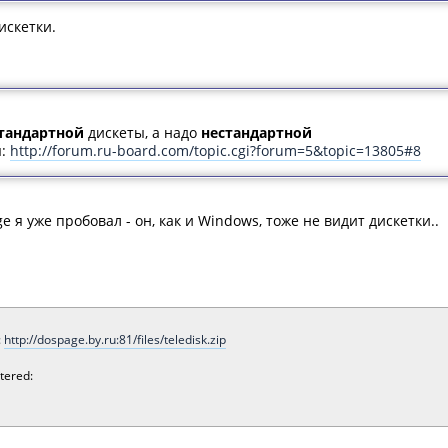
искетки.
тандартной
дискеты, а надо
нестандартной
ы:
http://forum.ru-board.com/topic.cgi?forum=5&topic=13805#8
 я уже пробовал - он, как и Windows, тоже не видит дискетки..
:
http://dospage.by.ru:81/files/teledisk.zip
tered: