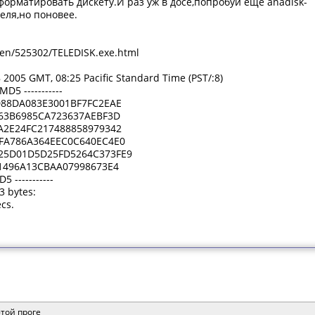
 форматировать дискету.И раз уж в досе,попробуй еще anadisk-
еля,но поновее.
s-en/525302/TELEDISK.exe.html
8 2005 GMT, 08:25 Pacific Standard Time (PST/:8)
D5 -----------
D88DA083E3001BF7FC2EAE
63B6985CA723637AEBF3D
A2E24FC217488858979342
3FA786A364EEC0C640EC4E0
25D01D5D25FD5264C373FE9
1496A13CBAA07998673E4
 -----------
53 bytes:
ecs.
этой проге