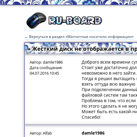
← Вернуться в раздел «Магнитные носители информации»
» Жесткий диск не отображается в п
Доброго всем времени су
Автор: damle1986
Стоит уже достаточно дол
Дата сообщения:
невозможно в него зайти.
04.07.2016 10:45
Тогда я решил вытащить 
взять оттуда всю важну
При подключении данный 
файловой систем там такж
Проблема в том, что если
Но этого сделать я не мо
Может быть есть какой-ни
Спасибо!
damle1986
Автор: Alfab