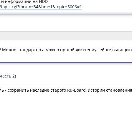
в и информации на HDD
m/topic.cgi?forum=84&bm=1&topic=5006#1
? Можно стандартно а можно прогой дискгениус ей же вытащить 
часть 2)
ль - сохранить наследие старого Ru-Board, истории становлени