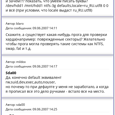
и зачем??? показать, что умеем писать буквы?
/dev/hdd1 /mnt/hdd1 ntfs-3g defaults,locale=ru_RU.utf8 0 0
и всё (при условии, что locale выдаст ru_RU.utf8)
Автор: blaro
Дата сообщения: 09.06.2007 14:11
Скажите, а существует какая-нибудь прога для проверки
харда(например: поврежденные секторы)? Желательно
чтобы прога могла проверять такие системы как NTFS,
swap, fat и т.д.
Автор: mildox
Дата сообщения: 09.06.2007 14:17
Sda00
Да, конечно default эквивалент
rw,suid,dev,exec,auto,nouser,
но почему-то при дефаулте у меня не заработало, а когда
я прописал все это дело ручками - встало все на место.
Автор: sda00
Дата сообщения: 09.06.2007 14:25