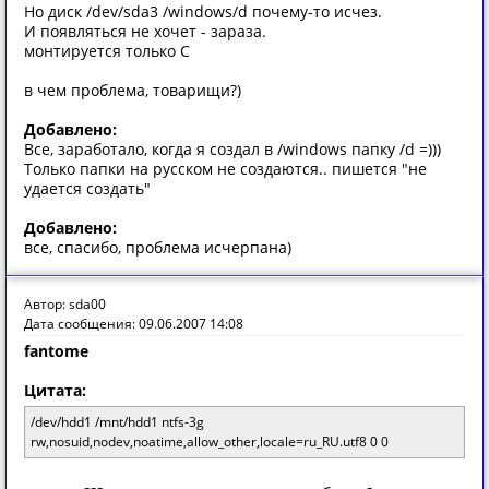
Но диск /dev/sda3 /windows/d почему-то исчез.
И появляться не хочет - зараза.
монтируется только C
в чем проблема, товарищи?)
Добавлено:
Все, заработало, когда я создал в /windows папку /d =)))
Только папки на русском не создаются.. пишется "не
удается создать"
Добавлено:
все, спасибо, проблема исчерпана)
Автор: sda00
Дата сообщения: 09.06.2007 14:08
fantome
Цитата:
/dev/hdd1 /mnt/hdd1 ntfs-3g
rw,nosuid,nodev,noatime,allow_other,locale=ru_RU.utf8 0 0