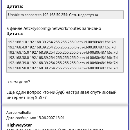
Цитата:
Unable to connect to 192.168.50.254: Сеть недоступна
в файле /etc/sysconfig/network/routes записано
Цитата:
192.168.1.0 192.168.39.254 255.255.255.0 eth-id-00:80:48:1f:6c:7d
192.168.4.0 192.168.39.254 255.255.255.0 eth-id-00:80:48:1f:6c:7d
192.168.15.0 192.168.39.254 255.255.255.0 eth-id-00:80:48:1f:6c:7d
192.168.38.0 192.168.39.254 255.255.255.0 eth-id-00:80:48:1f:6c:7d
192.168.39.0 192.168.39.254 255.255.255.0 eth-id-00:80:48:1f:6c:7d
192.168.50.0 192.168.39.254 255.255.255.0 eth-id-00:80:48:1f:6c:7d
в чем дело?
Еще один вопрос кто-нибудб настраивал спутниковый
интернет под SuSE?
Автор: valhalla
Дата сообщения: 15.06.2007 13:01
HighwayStar