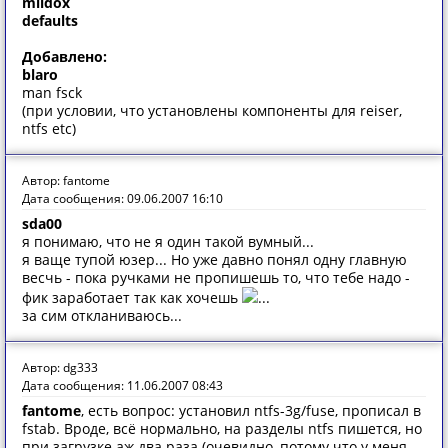
mildox
defaults
Добавлено:
blaro
man fsck
(при условии, что установлены компоненты для reiser,
ntfs etc)
Автор: fantome
Дата сообщения: 09.06.2007 16:10
sda00
я понимаю, что не я один такой вумный...
я ваще тупой юзер... Но уже давно понял одну главную
весчь - пока ручками не пропишешь то, что тебе надо -
фик заработает так как хочешь
...
за сим откланиваюсь...
Автор: dg333
Дата сообщения: 11.06.2007 08:43
fantome
, есть вопрос: установил ntfs-3g/fuse, прописал в
fstab. Вроде, всё нормально, на разделы ntfs пишется, но
при загрузке аж два раза (очевидно, потому что у меня