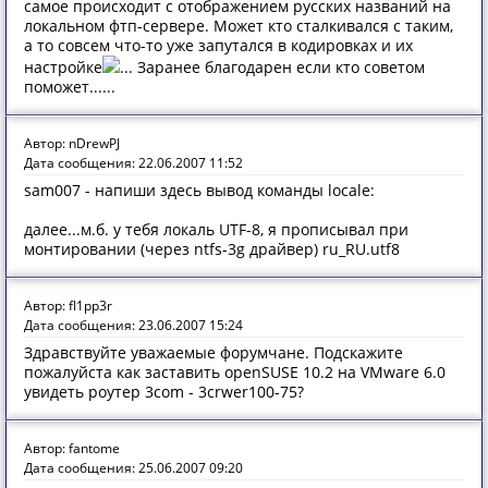
самое происходит с отображением русских названий на
локальном фтп-сервере. Может кто сталкивался с таким,
а то совсем что-то уже запутался в кодировках и их
настройке
... Заранее благодарен если кто советом
поможет......
Автор: nDrewPJ
Дата сообщения: 22.06.2007 11:52
sam007 - напиши здесь вывод команды locale:
далее...м.б. у тебя локаль UTF-8, я прописывал при
монтировании (через ntfs-3g драйвер) ru_RU.utf8
Автор: fl1pp3r
Дата сообщения: 23.06.2007 15:24
Здравствуйте уважаемые форумчане. Подскажите
пожалуйста как заставить openSUSE 10.2 на VMware 6.0
увидеть роутер 3com - 3crwer100-75?
Автор: fantome
Дата сообщения: 25.06.2007 09:20