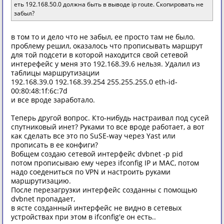
еть 192.168.50.0 должна быть в выводе ip route. Скопировать не
забыл?
в том то и дело что не забыл, ее просто там не было.
проблему решил, оказалось что прописывать маршрут
для той подсети в которой находится свой сетевой
интерефейс у меня это 192.168.39.6 нельзя. Удалил из
таблицы маршрутизации
192.168.39.0 192.168.39.254 255.255.255.0 eth-id-
00:80:48:1f:6c:7d
и все вроде заработало.
Теперь другой вопрос. Кто-нибудь настраивал под сусей
спутниковый инет? Руками то все вроде работает, а вот
как сделать все это по SuSE-way через Yast или
прописать в ее конфиги?
Вобщем создаю сетевой интерфейс dvbnet -p pid
потом прописываю ему через ifconfig IP и MAC, потом
надо соедениться по VPN и настроить руками
маршрутизацию.
После перезагрузки интерфейс созданны с помощью
dvbnet пропадает,
в ясте созданный интерфейс не видно в сетевых
устройствах при этом в ifconfig'e он есть..