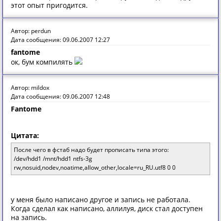
этот опыт пригодится.
Автор: perdun
Дата сообщения: 09.06.2007 12:27
fantome
ок, бум компилять
Автор: mildox
Дата сообщения: 09.06.2007 12:48
Fantome
Цитата:
После чего в фстаб надо будет прописать типа этого:
/dev/hdd1 /mnt/hdd1 ntfs-3g
rw,nosuid,nodev,noatime,allow_other,locale=ru_RU.utf8 0 0
у меня было написано другое и запись не работала.
Когда сделал как написано, аллилуя, диск стал доступен
на запись.