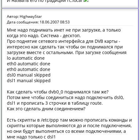
И назвать его по традиции rc.local
Автор: HighwayStar
Дата сообщения: 18.06.2007 08:53
Мне надо поднимать инет не при загрузке, а только
когда это надо. Система - десктоп.
Про поднятие сетевого интерфейса для DVB карты -
интересно как сделать так чтобы он поднимался при
загрузке вместе с остальными. При загузке сообщения
lo automatic done
eth0 automatic done
eth0 automatic done
dsl0 manual skipped
dsl1 manual skipped
Как сделать чтобы dvb0_0 поднимался там же?
Потом мне чтобы соединиться надо подключить dsl0,
dsl1 и прописать 3 строчки в таблицу route.
Как это сделать дним соединением?
Есть скрипты в /etc/ppp там можно прописать команды и
скрипты которые выполняются до и после подключения,
но они будут выполняться со всеми подключениями, а
мне надо только с dsl1