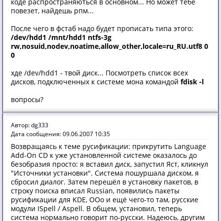
коде распространяються в основном... Но может тебе
повезет, найдешь рпм...
После чего в фстаб надо будет прописать типа этого:
/dev/hdd1 /mnt/hdd1 ntfs-3g
rw,nosuid,nodev,noatime,allow_other,locale=ru_RU.utf8 0
0
хде /dev/hdd1 - твой диск... Посмотреть список всех
дисков, подключенных к системе мона командой
fdisk -l
вопросы?
Автор: dg333
Дата сообщения: 09.06.2007 10:35
Возвращаясь к теме русификации: прикрутить Language
Add-On CD к уже установленной системе оказалось до
безобразия просто: я вставил диск, запустил Яст, кликнул
"Источники установки". Система пошуршала диском, я
сбросил диалог. Затем перешёл в установку пакетов, в
строку поиска вписал Russian, появились пакеты
русификации для KDE, OOo и ещё чего-то там, русские
модули ISpell / Aspell. В общем, установил, теперь
система нормально говорит по-русски. Надеюсь, другим