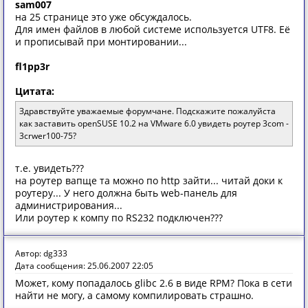
sam007
на 25 странице это уже обсуждалось.
Для имен файлов в любой системе используется UTF8. Её
и прописывай при монтировании...
fl1pp3r
Цитата:
Здравствуйте уважаемые форумчане. Подскажите пожалуйста
как заставить openSUSE 10.2 на VMware 6.0 увидеть роутер 3com -
3crwer100-75?
т.е. увидеть???
на роутер вапще та можно по http зайти... читай доки к
роутеру... У него должна быть web-панель для
администрирования...
Или роутер к компу по RS232 подключен???
Автор: dg333
Дата сообщения: 25.06.2007 22:05
Может, кому попадалось glibc 2.6 в виде RPM? Пока в сети
найти не могу, а самому компилировать страшно.