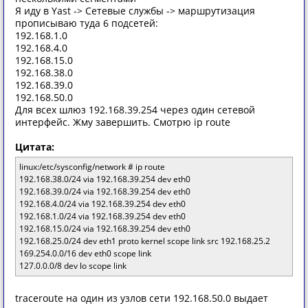
Я иду в Yast -> Сетевые службы -> маршрутизация
прописываю туда 6 подсетей:
192.168.1.0
192.168.4.0
192.168.15.0
192.168.38.0
192.168.39.0
192.168.50.0
Для всех шлюз 192.168.39.254 через один сетевой
интерфейс. Жму завершить. Смотрю ip route
Цитата:
linux:/etc/sysconfig/network # ip route
192.168.38.0/24 via 192.168.39.254 dev eth0
192.168.39.0/24 via 192.168.39.254 dev eth0
192.168.4.0/24 via 192.168.39.254 dev eth0
192.168.1.0/24 via 192.168.39.254 dev eth0
192.168.15.0/24 via 192.168.39.254 dev eth0
192.168.25.0/24 dev eth1 proto kernel scope link src 192.168.25.2
169.254.0.0/16 dev eth0 scope link
127.0.0.0/8 dev lo scope link
traceroute на один из узлов сети 192.168.50.0 выдает