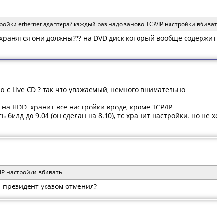
ройки ethernet адаптера? каждый раз надо заново TCP/IP настройки вбивать
сохранятся они должны??? на DVD диск который вообще содержи
аю с Live CD ? так что уважаемый, немного внимательно!
на HDD. хранит все настройки вроде, кроме TCP/IP.
ь билд до 9.04 (он сделан на 8.10), то хранит настройки. но не 
IP настройки вбивать
.d президент указом отменил?