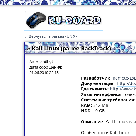
← Вернуться в раздел «UNIX»
» Kali Linux (ранее BackTrack)
Автор: n0byk
Дата сообщения:
21.06.2010 22:15
Разработчик
:
Remote-Exp
Документация
:
http://doc
Где скачать:
http://www.k
Язык интерфейса
: толь
Системные требования
:
RAM:
512 MB
HDD:
10 GB
Описание
: Kali Linux я
Особенности Kali Linux: