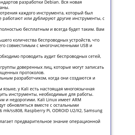
андартов разработки Debian. Вся новая
аны.
мотрения каждого инструмента, который был
е работают или дублируют другие инструменты, с
я полностью бесплатным и всегда будет таким. Вам
ьшего количества беспроводных устройств, что
 его совместимым с многочисленными USB и
обходимо проводить аудит беспроводных сетей,
й группы доверенных лиц, которые могут записать
ищенных протоколов.
льным разработчиком, когда они создаются и
 языке, у Kali есть настоящая многоязычная
дить инструменты, необходимые для работы.
м и недорогими. Kali Linux имеет ARM
ут обновляться вместе с остальными
 mk/ss808, Raspberry Pi, ODROID U2/X2, Samsung
полагает предварительное знание операционной