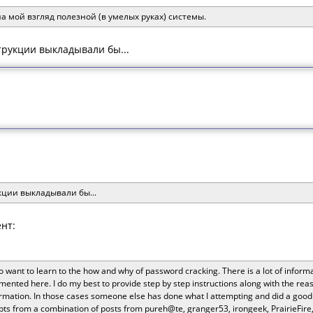
а мой взгляд полезной (в умелых руках) системы.
трукции выкладывали бы...
кции выкладывали бы...
нт:
o want to learn to the how and why of password cracking. There is a lot of info
ted here. I do my best to provide step by step instructions along with the reasons
rmation. In those cases someone else has done what I attempting and did a good o
pts from a combination of posts from pureh@te, granger53, irongeek, PrairieFire, R