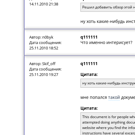
14.11.2010 21:38
Решил добавить обзор этой н
ну хоть какие-нибудь инс
q111111
Автор: n0byk
Что именно интерисует?
Дата сообщения:
25.11.2010 18:52
q111111
Автор: Skif_off
Дата сообщения:
Цитата:
25.11.2010 19:27
ну хоть какие-нибудь инстру
мне попался
такой
докуме
Цитата:
This document is for people wh
attempted doing anything documen
website where you find the info
instructions have several excer