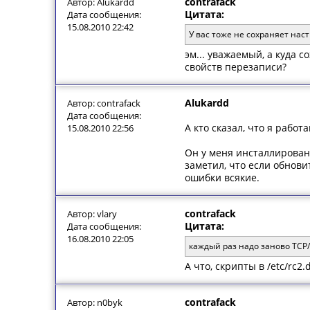
contrafack
Автор: Alukardd
Цитата:
Дата сообщения:
15.08.2010 22:42
У вас тоже не сохраняет наст
эм... уважаемый, а куда 
свойств перезаписи?
Alukardd
Автор: contrafack
Дата сообщения:
А кто сказал, что я работ
15.08.2010 22:56
Он у меня инсталлирован 
заметил, что если обновит
ошибки всякие.
contrafack
Автор: vlary
Цитата:
Дата сообщения:
16.08.2010 22:05
каждый раз надо заново TCP/
А что, скрипты в /etc/rc2
contrafack
Автор: n0byk