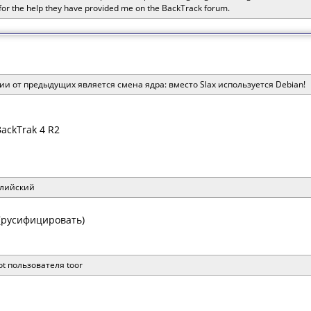
for the help they have provided me on the BackTrack forum.
и от предыдущих является смена ядра: вместо Slax используется Debian!
ackTrak 4 R2
глийский
(русифицировать)
t пользователя toor