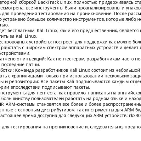
овторной сборкой BackTrack Linux, полностью придерживаясь ст
есмотрена, все инструменты были проанализированы и упаков
в для проведения тестирования на проникновение: После расс
ло устранено большое количество инструментов, которые либо н
тью.
дет бесплатным: Kali Linux, как и его предшественник, являетс
ить за Kali Linux.
спроводных устройств: построен для поддержки как можно бол
 работать с широким спектром аппаратных устройств и делает
устройствами.
атчено от инъекций: Как пентестерам, разработчикам часто не
 последние патчи.
ботки: Команда разработчиков Kali Linux состоит из небольшо
ать с хранилищами только при использовании нескольких защ
ы и репозитории: Все пакеты Kali подписываются каждым отде
ории впоследствии подписывают пакеты.
нструменты для пентеста, как правило, написаны на английском
т большинству пользователей работать на родном языке и нахо
: ARM-системы становятся все более и более распространенны
нные с основным дистрибутивом, так инструменты для ARM буд
астоящее время доступна для следующих ARM-устройств: rk3306
на для тестирования на проникновение и, следовательно, пред