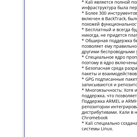
* Kali является полной п
инфраструктура была пер
* Более 300 инструменто
включен в BackTrack, бы
похожей функциональнос
* Бесплатный и всегда бу
никогда, не придется плат
* Обширная поддержка бе
позволяет ему правильно
другими беспроводными 
* Специальное ядро проп
поэтому в ядро включены
* Безопасная среда разра
пакеты и взаимодействов
* GPG подписанные пакет
записываются и репозит
* Многоязычность: Хотя и
поддержка, что позволяе
Поддержка ARMEL и ARMHF
репозитории интегрирова
дистрибутивами. Кали в н
Chromebook
* Kali специально созда
системы Linux.