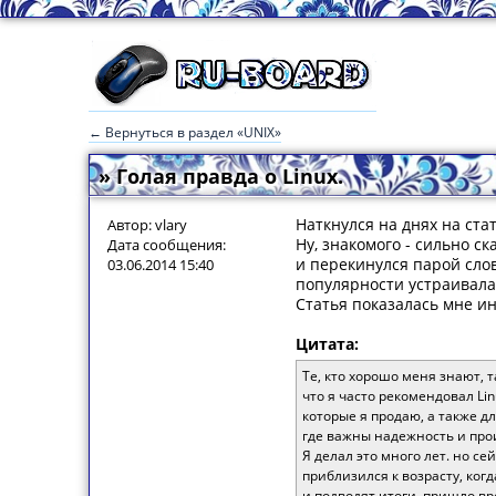
← Вернуться в раздел «UNIX»
» Голая правда о Linux.
Наткнулся на днях на ста
Автор: vlary
Ну, знакомого - сильно с
Дата сообщения:
и перекинулся парой слов
03.06.2014 15:40
популярности устраивала
Статья показалась мне и
Цитата:
Те, кто хорошо меня знают, 
что я часто рекомендовал Lin
которые я продаю, а также д
где важны надежность и про
Я делал это много лет. но сей
приблизился к возрасту, ког
и подводят итоги, пришло вр