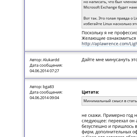
но написать, что был членом
Microsoft Exchange будет на
Вот так. Это голая правда о 
избегайте Linux насколько э
Поскольку я не професси
Желающие ознакомиться с
http://aplawrence.com/Ligh
Дайте мне минусануть это
Автор: Alukardd
Дата сообщения:
04.06.2014 07:27
Автор: bga83
Цитата:
Дата сообщения:
04.06.2014 09:04
Минимальный смысл в статье
не скажи. Примерно год 
следующее: переехал он а
безуспешно и пришлось в
фирм, дополнительных оф