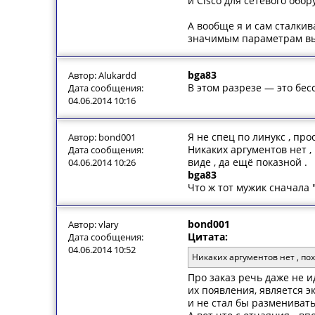
и Cisco для сетевого обо
А вообще я и сам сталкив
значимым параметрам в
bga83
Автор: Alukardd
В этом разрезе — это бес
Дата сообщения:
04.06.2014 10:16
Я не спец по линукс , про
Автор: bond001
Никаких аргументов нет , 
Дата сообщения:
виде , да ещё показной .
04.06.2014 10:26
bga83
Что ж тот мужик сначала 
bond001
Автор: vlary
Цитата:
Дата сообщения:
04.06.2014 10:52
Никаких аргументов нет , пох
Про заказ речь даже не и
их появления, является э
и не стал бы разменивать