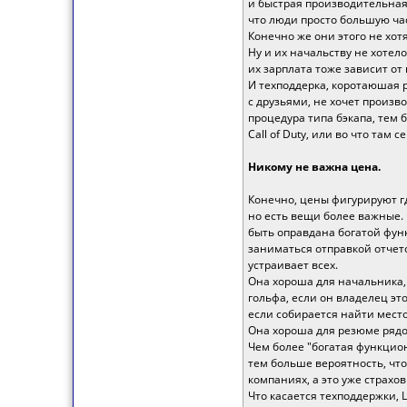
и быстрая производительная
что люди просто большую час
Конечно же они этого не хот
Ну и их начальству не хотел
их зарплата тоже зависит от
И техподдерка, коротаюшая 
с друзьями, не хочет произв
процедура типа бэкапа, тем
Call of Duty, или во что там 
Никому не важна цена.
Конечно, цены фигурируют гд
но есть вещи более важные. 
быть оправдана богатой фун
заниматься отправкой отчет
устраивает всех.
Она хороша для начальника,
гольфа, если он владелец эт
если собирается найти мест
Она хороша для резюме рядо
Чем более "богатая функцион
тем больше вероятность, что
компаниях, а это уже страхо
Что касается техподдержки, 