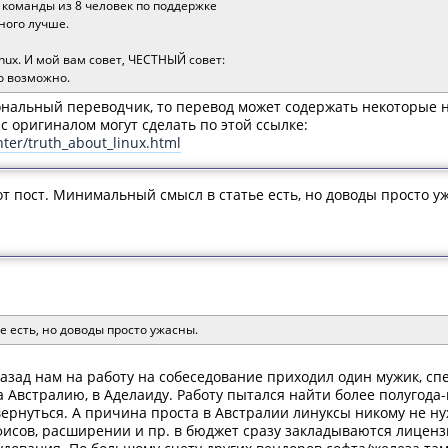
 команды из 8 человек по поддержке
много лучше.
Linux. И мой вам совет, ЧЕСТНЫЙ совет:
то возможно.
ональный переводчик, то перевод может содержать некоторые 
 оригиналом могут сделать по этой ссылке:
ter/truth_about_linux.html
т пост. Минимальный смысл в статье есть, но доводы просто у
 есть, но доводы просто ужасны.
назад нам на работу на собеседование приходил один мужик, с
 Австралию, в Аделаиду. Работу пытался найти более полугода-
ернуться. А причина проста в Австралии линуксы никому не н
исов, расширении и пр. в бюджет сразу закладываются лицензии