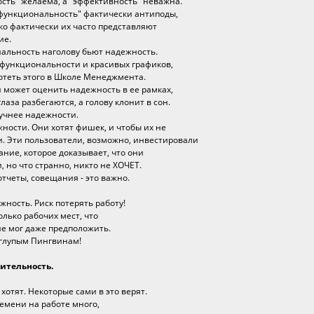
ость" желаема, а "эффективность" неважна.
я функциональность" фактически антиподы,
ко фактически их часто представляют
ие.
нальность наголову бьют надежность.
й функциональности и красивых графиков,
хотеть этого в Школе Менеджмента.
 и может оценить надежность в ее рамках,
глаза разбегаются, а голову клонит в сон.
кучнее надежности.
ности. Они хотят фишек, и чтобы их не
и. Эти пользователи, возможно, инвестировали
ание, которое доказывает, что они
 но что странно, никто не ХОЧЕТ.
тчеты, совещания - это важно.
ность. Риск потерять работу!
олько рабочих мест, что
 не мог даже предположить.
 глупым Пингвинам!
ительность.
 хотят. Некоторые сами в это верят.
ремени на работе много,