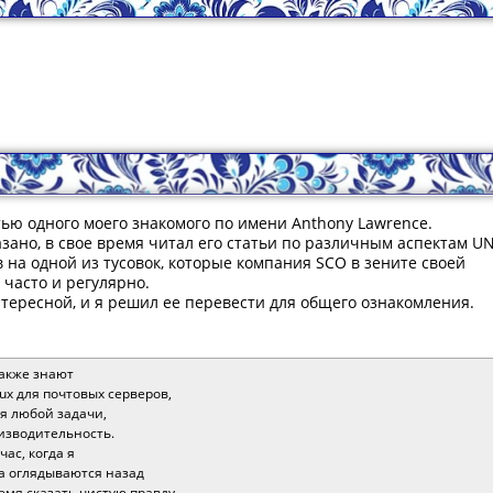
тью одного моего знакомого по имени Anthony Lawrence.
казано, в свое время читал его статьи по различным аспектам UN
 на одной из тусовок, которые компания SCO в зените своей
 часто и регулярно.
нтересной, и я решил ее перевести для общего ознакомления.
также знают
ux для почтовых серверов,
ля любой задачи,
изводительность.
час, когда я
да оглядываются назад
емя сказать чистую правду.