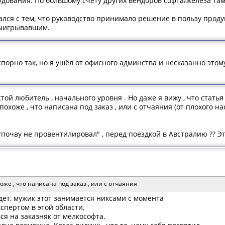
рудования. По большому счету других вендоров софта/железа та
ался с тем, что руководство принимало решение в пользу прод
ыигрывавшим.
спорно так, но я ушёл от офисного админства и несказанно этом
стой любитель , начального уровня . Но даже я вижу , что статья
похоже , что написана под заказ , или с отчаяния (от плохого на
"почву не провентилировал" , перед поездкой в Австралию ?? Это
оже , что написана под заказ , или с отчаяния
дет, мужик этот занимается никсами с момента
кспертом в этой области,
ся на заказняк от мелкософта.