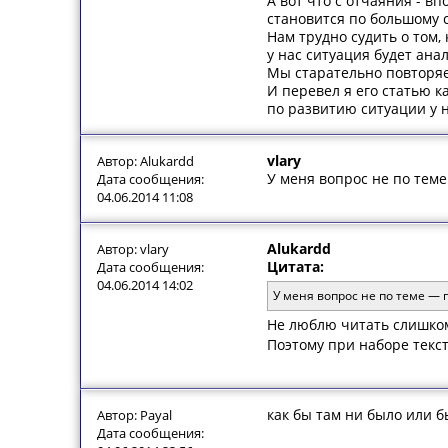
А вот что с отчаяния - вп
становится по большому с
Нам трудно судить о том, 
у нас ситуация будет ана
Мы старательно повторяем
И перевел я его статью к
по развитию ситуации у н
vlary
Автор: Alukardd
У меня вопрос не по теме
Дата сообщения:
04.06.2014 11:08
Alukardd
Автор: vlary
Цитата:
Дата сообщения:
04.06.2014 14:02
У меня вопрос не по теме — 
Не люблю читать слишком 
Поэтому при наборе текс
как бы там ни было или бы
Автор: Payal
Дата сообщения: