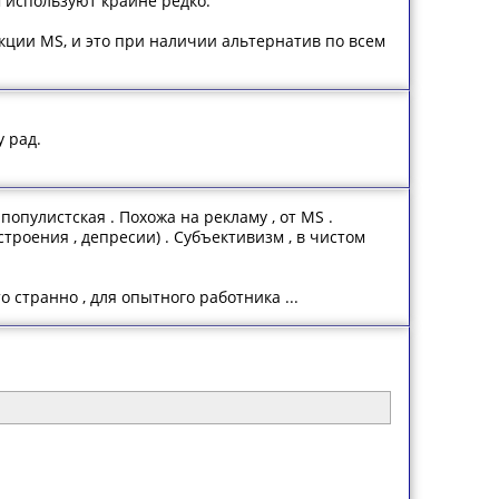
м используют крайне редко.
укции MS, и это при наличии альтернатив по всем
у рад.
 популистская . Похожа на рекламу , от MS .
строения , депресии) . Субъективизм , в чистом
 странно , для опытного работника ...