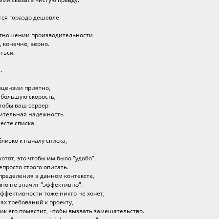
ется гораздо дешевле
в отношении производительности
, конечно, верно.
ться.
.
лицензии приятно,
 большую скорость,
чтобы ваш сервер
чительная надежность
есте списка
лизко к началу списка,
отят, это чтобы им было "удобо".
епросто строго описать.
определения в данном контексте,
очно не значит "эффективно".
эффективности тоже никто не хочет,
ах требований к проекту,
ик его поместит, чтобы вызвать замешательство.