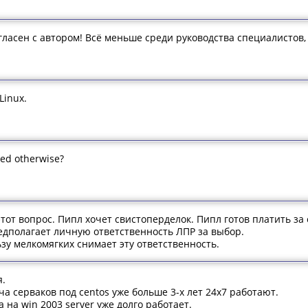
гласен с автором! Всё меньше среди руководства специалистов
Linux.
ated otherwise?
а этот вопрос. Пипл хочет свистоперделок. Пипл готов платить за
дполагает личную ответственность ЛПР за выбор.
зу мелкомягких снимает эту ответственность.
я.
ча серваков под centos уже больше 3-х лет 24х7 работают.
 на win 2003 server уже долго работает.