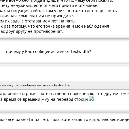
олне возможно. Когда видишь, что то, чему себя посвятил,
чету ненужным, есть от чего прийти в отчаянье.
какая ситуация сейчас там у них, но то, что лет через пять
логичная, сомневаться не приходится.
 их зады с отставанием лет на пять.
ак раз потому, что его точка зрения и мои наблюдения
ас друг другу не противоречат.
 — почему у Вас сообщения имеют textwidth?
почему у Вас сообщения имеют textwidth?
длинные строки, соответственно подозреваю, что другие тоже о
та время от времени жму на перевод строки
ло всё равно Linux - это сила, хоть какая-то в противовес винд