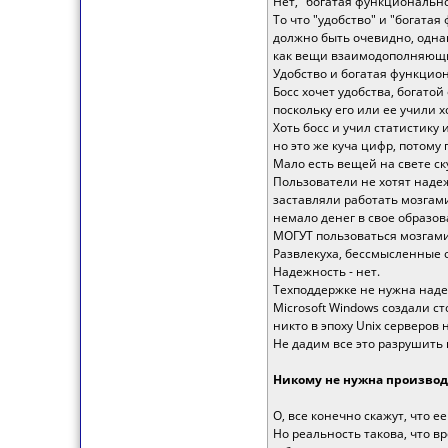
Нет, "богатая функциональн
То что "удобство" и "богата
должно быть очевидно, одна
как вещи взаимодополняющ
Удобство и богатая функцио
Босс хочет удобства, богато
поскольку его или ее учили 
Хоть босс и учил статистику
но это же куча цифр, потому 
Мало есть вещей на свете с
Пользователи не хотят надеж
заставляли работать мозгам
немало денег в свое образов
МОГУТ пользоваться мозгами,
Развлекуха, бессмысленные о
Надежность - нет.
Техподдержке не нужна надеж
Microsoft Windows создали ст
никто в эпоху Unix серверов
Не дадим все это разрушить
Никому не нужна производ
О, все конечно скажут, что ее
Но реальность такова, что в