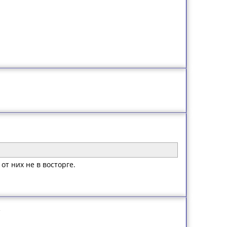
т них не в восторге.
е