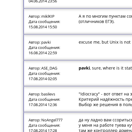
04.06.2014 23:56
А я по многим пунктам со
Автор: miklKIP
(отличников ЕГЭ).
Дата сообщения:
15.08.2014 15:50
excuse me, but Unix is not 
Автор: pavki
Дата сообщения:
16.08.2014 22:59
pavki
, sure, where is it st
Автор: ASE_DAG
Дата сообщения:
17.08.2014 02:05
"Idiocracy" - вот ответ н
Автор: basilevs
Критерий надёжность пре
Дата сообщения:
Выбор же решения в поль
17.08.2014 12:36
да ну ладно вам ссоритьс
Автор: NoAngel777
у меня на работе туева ку
Дата сообщения:
там же контроллер домена
17.08.2014 17:28