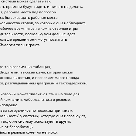
 система может сделать так,
ть времени будут сидеть и ничего не делать.
ят, рабочие места под вопросом.
ось бы сокращать рабочие места,
 количества столов, за которым они наблюдают.
рабочее время играя в компьютерные игры
одительности, поскольку чем дольше идет
 больше времени они могут посвятить
сейчас эти типы играют.
е-то в различных таблицах,
Видите ли, высокая цена, которая может
кциональностью, и позволяет массе народа
ов, разглядыванием диаграмм и техподдержкой,
 который может хвалиться этим на поле для
ой компании, либо хвалиться в резюме,
о получше.
вых сотрудников по похожим причинам.
альность" у системы, которую они используют,
 такую же систему используют в других
вка от безработицы.
Linux в резюме конечно неплохо,