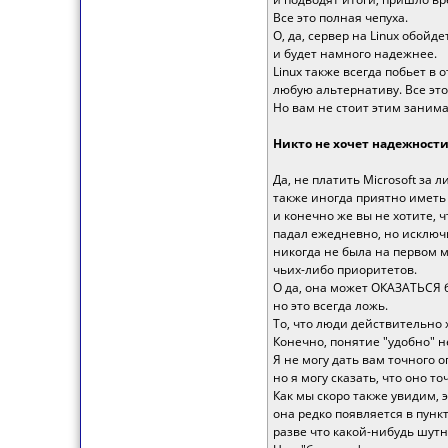
Все это полная чепуха.
О, да, сервер на Linux обойд
и будет намного надежнее.
Linux также всегда побьет 
любую альтернативу. Все это
Но вам не стоит этим занима
Никто не хочет надежности
Да, не платить Microsoft за 
также иногда приятно иметь
и конечно же вы не хотите, 
падал ежедневно, но исклю
никогда не была на первом м
чьих-либо приоритетов.
О да, она может ОКАЗАТЬСЯ б
но это всегда ложь.
То, что люди действительно х
Конечно, понятие "удобно" н
Я не могу дать вам точного 
но я могу сказать, что оно т
Как мы скоро также увидим, 
она редко появляется в пункт
разве что какой-нибудь шутн