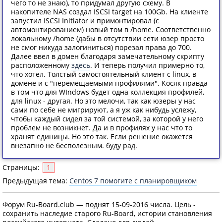
чего то не знаю), то придумал другую схему. В
накопителе NAS создал ISCSI target на 100Gb. На клиенте
запустил ISCSI Initiator и примонтировал (с
автомонтированием) новый том в /home. Соответственно
локальному /home (дабы в отсутствии сети юзер просто
не смог никуда залогиниться) порезал права до 700.
Далее ввел в домен благодаря замечательному скрипту
расположенному
здесь
. И теперь получил примерно то,
что хотел. Толстый самостоятельный клиент с linux, в
домене и с "перемещаемыми профилями". Косяк правда
в том что для WIndows будет одна коллекция профилей,
для linux - другая. Но это мелочи, так как юзеры у нас
сами по себе не мигрируют, а я уж как нибудь услежу,
чтобы каждый сидел за той системой, за которой у него
проблем не возникнет. Да и в профилях у нас что то
хранят единицы. Но это так. Если решение окажется
внезапно не бесполезным. буду рад.
Страницы:
1
Предыдущая тема:
Centos 7 помогите с планировщиком
Форум Ru-Board.club — поднят 15-09-2016 числа. Цель -
сохранить наследие старого Ru-Board, истории становления