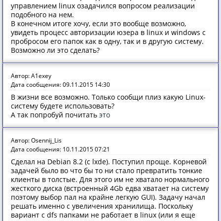
управлением linux озадачился вопросом реализации
подобного на нем.
В конечном итоге хочу, если это вообще возможно,
увидеть процесс авторизации юзера в linux и windows с
пробросом его папок как в одну, так и в другую систему.
Возможно ли это сделать?
Автор: A1exey
Дата сообщения: 09.11.2015 14:30
В жизни все возможно. Только сообщи плиз какую Linux-
систему будете использовать?
А так попробуй почитать
это
Автор: Osennij_Lis
Дата сообщения: 10.11.2015 07:21
Сделал на Debian 8.2 (с lxde). Поступил проще. Корневой
задачей было во что бы то ни стало превратить тонкие
клиенты в толстые. Для этого им не хватало нормального
жесткого диска (встроенный 4Gb едва хватает на систему
поэтому выбор пал на крайне легкую GUI). Задачу начал
решать именно с увеличения хранилища. Поскольку
вариант с dfs папками не работает в linux (или я еще