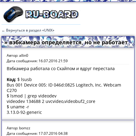
← Вернуться в раздел «UNIX»
» вэбкамера определяется, но не работает
Автор: allin0
Дата сообщения: 16.07.2016 21:59
Вэбкамера работала со Скайпом и вдруг перестала
Код:
$ lsusb
Bus 001 Device 005: ID 046d:0825 Logitech, Inc. Webcam
C270
$ lsmod | grep videodev
videodev 134688 2 uvcvideo,videobuf2_core
$ uname -r
3.13.0-92-generic
Автор: bomzz
Дата сообщения: 17.07.2016 04:38