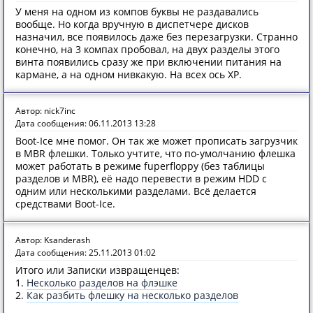
У меня на одном из компов буквы не раздавались
вообще. Но когда вручную в диспетчере дисков
назначил, все появилось даже без перезагрузки. Странно
конечно, на 3 компах пробовал, на двух разделы этого
винта появились сразу же при включении питания на
кармане, а на одном нивкакую. На всех ось XP.
Автор: nick7inc
Дата сообщения: 06.11.2013 13:28
Boot-Ice мне помог. Он так же может прописать загрузчик
в MBR флешки. Только учтите, что по-умолчанию флешка
может работать в режиме fuperfloppy (без таблицы
разделов и MBR), её надо перевести в режим HDD с
одним или несколькими разделами. Всё делается
средствами Boot-Ice.
Автор: Ksanderash
Дата сообщения: 25.11.2013 01:02
Итого или Записки извращенцев:
1.
Несколько разделов на флэшке
2.
Как разбить флешку на несколько разделов