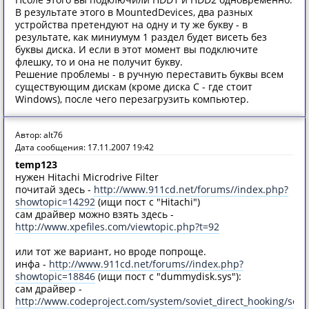
В результате этого в MountedDevices, два разных
устройства претендуют на одну и ту же букву - в
результате, как миниумум 1 раздел будет висеть без
буквы диска. И если в этот момент вы подключите
флешку, то и она не получит букву.
Решение проблемы - в ручную переставить буквы всем
существующим дискам (кроме диска С - где стоит
Windows), после чего перезагрузить компьютер.
Автор: alt76
Дата сообщения: 17.11.2007 19:42
temp123
нужен Hitachi Microdrive Filter
почитай здесь -
http://www.911cd.net/forums//index.php?
showtopic=14292
(ищи пост с "Hitachi")
сам драйвер можно взять здесь -
http://www.xpefiles.com/viewtopic.php?t=92
или тот же вариант, но вроде попроще.
инфа -
http://www.911cd.net/forums//index.php?
showtopic=18846
(ищи пост с "dummydisk.sys"):
сам драйвер -
http://www.codeproject.com/system/soviet_direct_hooking/sovie