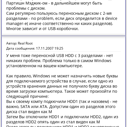
Партишн Мэджик-ом - в дальнейшем могут быть
проблемы с диском.
Сам регулярно пользуюсь переносным диском с 2-мя
разделами - no problem, если диск определится в device
manager-e( иначе соответственно ни каких разделов).
Многое зависит и от USB-коробочки.
Автор: Real Root
Дата сообщения: 17.11.2007 19:25
У меня тоже переносной USB HDD с 3 разделами - нет
никаких проблем. Проблема только в самом Windows
установленном на вашем компьютере.
Как правило, Windows не может назначить новые буквы
для подключаемого устройства в случае, если одно из
устройств хранения данных не получило букву диска во
время загрузки компьютера. Такое может произойти по
следующей причине:
Вы к своему компу подкючили HDD1 (так и назовем) - не
важно, SATA или ATA. Допустим один из разделов этого
диска стал виден как M
Затем Вы отключили HDD1 и подключили HDD2, один из
разделов HDD2 опять один из стал виден как M
Псоле этого вы подключили HDD1 и HDD2 одновременно.