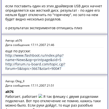
если поставить один из этих драйверов USB диск начнет
определяется как жесткий диск. результат - по идее его
нельзя будет отключить по "горячему", но зато на нем
будет видно несколько разделов.
о результатах экспериментов отпишись плиз
Автор: alt76
Дата сообщения: 17.11.2007 21:46
еще по русски:
http://www.flashboot.ru/index.php?
name=News&op=printpage&sid=5
http://forum.ru-board.com/topic.cgi?
forum=5&topic=3667&start=900#7
Автор: Oleg_II
Дата сообщения: 17.11.2007 21:51
alt76
Работает, работает
Я так флешку с двумя разделами
подключал. Вот про отключение не помню, кажись таки
можно было. Если руки дойдут, то еще раз разобъю