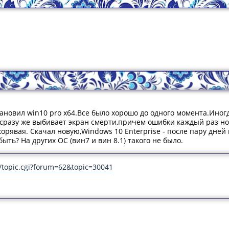
тановил win10 pro x64.Все было хорошо до одного момента.Иног
-сразу же выбивает экран смерти,причем ошибки каждый раз но
орявая. Скачал новую,Windows 10 Enterprise - после пару дней 
ыть? На других ОС (вин7 и вин 8.1) такого не было.
/topic.cgi?forum=62&topic=30041