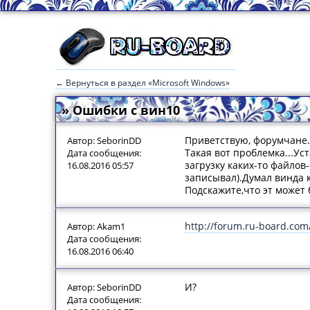
← Вернуться в раздел «Microsoft Windows»
» Ошибки с вин10
Приветствую, форумчане.
Автор: SeborinDD
Такая вот проблемка...Ус
Дата сообщения:
загрузку каких-то файлов
16.08.2016 05:57
записывал).Думал винда к
Подскажите,что эт может б
http://forum.ru-board.com
Автор: Akam1
Дата сообщения:
16.08.2016 06:40
И?
Автор: SeborinDD
Дата сообщения: