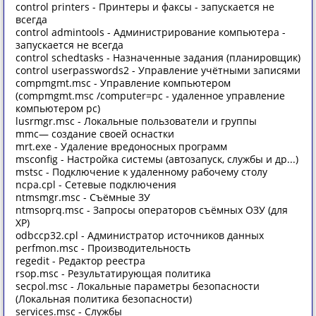
control printers - Принтеры и факсы - запускается не
всегда
control admintools - Администрирование компьютера -
запускается не всегда
control schedtasks - Назначенные задания (планировщик)
control userpasswords2 - Управление учётными записями
compmgmt.msc - Управление компьютером
(compmgmt.msc /computer=pc - удаленное управление
компьютером pc)
lusrmgr.msc - Локальные пользователи и группы
mmc— создание своей оснастки
mrt.exe - Удаление вредоносных программ
msconfig - Настройка системы (автозапуск, службы и др...)
mstsc - Подключение к удаленному рабочему столу
ncpa.cpl - Сетевые подключения
ntmsmgr.msc - Съёмные ЗУ
ntmsoprq.msc - Запросы операторов съёмных ОЗУ (для
XP)
odbccp32.cpl - Администратор источников данных
perfmon.msc - Производительность
regedit - Редактор реестра
rsop.msc - Результатирующая политика
secpol.msc - Локальные параметры безопасности
(Локальная политика безопасности)
services.msc - Службы