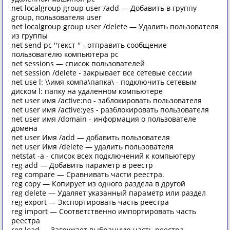
net localgroup group user /add — Добавить в группу
group, пользователя user
net localgroup group user /delete — Удалить пользователя
из группы
net send pc ''текст '' - отправить сообщение
пользователю компьютера pc
net sessions — список пользователей
net session /delete - закрывает все сетевые сессии
net use l: \\имя компа\папка\ - подключить сетевым
диском l: папку на удаленном компьютере
net user имя /active:no - заблокировать пользователя
net user имя /active:yes - разблокировать пользователя
net user имя /domain - информация о пользователе
домена
net user Имя /add — добавить пользователя
net user Имя /delete — удалить пользователя
netstat -a - список всех подключений к компьютеру
reg add — Добавить параметр в реестр
reg compare — Сравнивать части реестра.
reg copy — Копирует из одного раздела в другой
reg delete — Удаляет указанный параметр или раздел
reg export — Экспортировать часть реестра
reg import — Соответственно импортировать часть
реестра
reg load — Загружает выбранную часть реестра