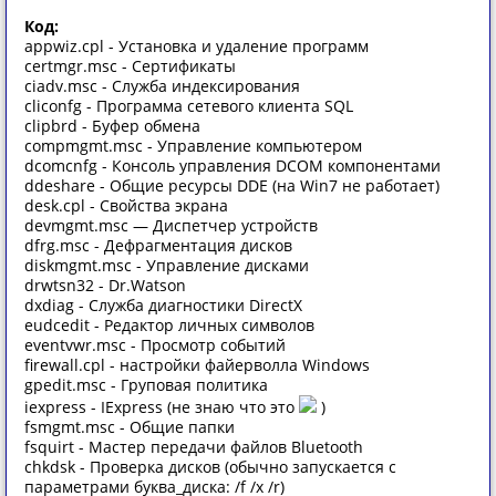
Код:
appwiz.cpl - Установка и удаление программ
certmgr.msc - Сертификаты
ciаdv.msc - Служба индексирования
cliconfg - Программа сетевого клиента SQL
clipbrd - Буфер обмена
compmgmt.msc - Управление компьютером
dcomcnfg - Консоль управления DCOM компонентами
ddeshare - Общие ресурсы DDE (на Win7 не работает)
desk.cpl - Свойства экрана
devmgmt.msc — Диспетчер устройств
dfrg.msc - Дефрагментация дисков
diskmgmt.msc - Управление дисками
drwtsn32 - Dr.Watson
dxdiag - Служба диагностики DirectX
eudcedit - Редактор личных символов
eventvwr.msc - Просмотр событий
firewall.cpl - настройки файерволла Windows
gpedit.msc - Груповая политика
iexpress - IExpress (не знаю что это
)
fsmgmt.msc - Общие папки
fsquirt - Мастер передачи файлов Bluetooth
chkdsk - Проверка дисков (обычно запускается с
параметрами буква_диска: /f /x /r)