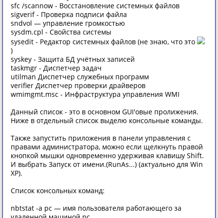
sfc /scannow - Восстановление системных файлов
sigverif - Проверка подписи файла
sndvol — управление громкостью
sysdm.cpl - Свойства системы
sysedit - Редактор системных файлов (не знаю, что это
)
syskey - Защита БД учётных записей
taskmgr - Диспетчер задач
utilman Диспетчер служебных программ
verifier Диспетчер проверки драйверов
wmimgmt.msc - Инфраструктура управления WMI
Данный список - это в основном GUI'овые пролижения.
Ниже в отдельный список выделю консольные команды.
Также запустить приложения в панели управления с
правами администратора, можно если щелкнуть правой
кнопкой мышки одновременно удерживая клавишу Shift.
И выбрать Запуск от имени.(RunAs...) (актуально для Win
XP).
Список консольных команд:
nbtstat -a pc — имя пользователя работающего за
удаленной машиной pc