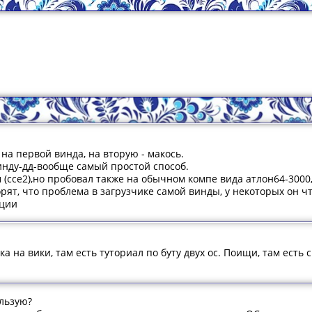
 на первой винда, на вторую - макось.
инду-дд-вообще самый простой способ.
 (ссе2),но пробовал также на обычном компе вида атлон64-3000,
рят, что проблема в загрузчике самой винды, у некоторых он что
иции
ка на вики, там есть туториал по буту двух ос. Поищи, там есть 
ользую?