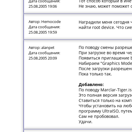
Тот способ который в ине
Дата сообщения:
Не знаю, может поможет 
25.08.2005 19:06
Автор: Hemocode
Наградили меня сегодня
Дата сообщения:
найти root device. Что си
25.08.2005 19:59
По поводу смены разреше
Автор: alanpet
При загрузке во время ч
Дата сообщения:
Появиться приглашение b
25.08.2005 20:09
Набираем "Graphics Mode"
После загрузки разрешен
Пока только так.
Добавлено:
По поводу Marclar-Tiger.i
Это полная версия загруз
Ставиться только на ком
Чтобы установить на любо
программу UltraISO, путе
Сам не пробововал.
Удачи.