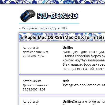
← Вернуться в раздел «Другие ОС»
» Apple Mac OS X86 (Mac OS X for Intel)
Unlike
Автор: tccb
Винт один, две партиции,
Дата сообщения:
Ставил способом через в
25.08.2005 18:45
Конфа: ноутбук целерон-м
В англицких форумах гово
не ищет его на той парт
tccb
Автор: Unlike
Тут где-то пробегала ссыл
Дата сообщения:
25.08.2005 18:58
Unlike
Хе-хе,а что же исп
Автор: tccb