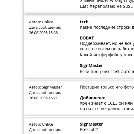
У меня пишет wrong fs ty
Щас переползаю на SuSE 
tccb
Автор: Unlike
Какие последние строки в
Дата сообщения:
26.08.2005 15:38
BOBAT
Поддерживает, но не все у
кого-то совсем не работае
Какой интферфейс у мако
SignMaster
Если проц без ссе3 фотош
Поставил только что фото
Автор: SignMaster
Дата сообщения:
Добавлено:
26.08.2005 16:21
Хрен знает с ССЕ3 он или 
но патч я всеравно стави
SignMaster
Автор: Unlike
Prescott?
Дата сообщения: