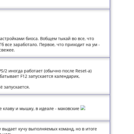
я настройками биоса. Вобщем тыкай во все, что
б все заработало. Первое, что приходит на ум -
свежее.
/2 иногда работает (обычно после Reset-а)
батывает F12 запускается календарик,
ё запускается.
е клаву и мышку, в идеале - маковские
v выдает кучу выполняемых команд, но в итоге