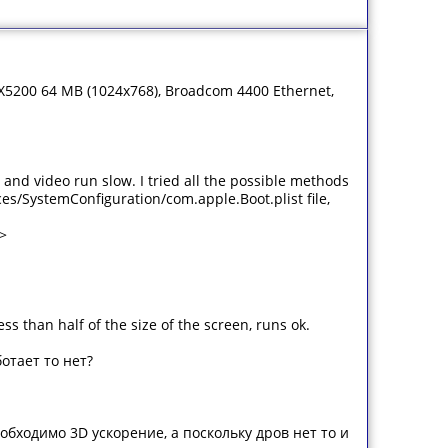
X5200 64 MB (1024x768), Broadcom 4400 Ethernet,
 and video run slow. I tried all the possible methods
ces/SystemConfiguration/com.apple.Boot.plist file,
g>
ss than half of the size of the screen, runs ok.
ботает то нет?
обходимо 3D ускорение, а поскольку дров нет то и