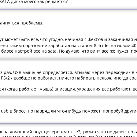
 SATA диска моего,как решается?
начнуться проблемы.
 - тут может быть все, что угодно, начиная с .kext'ов и заканчива
еня таким образом не заработал на старом 8Гб ide, на новом 40Г
 биосе настрой все на sata. Но думаю, что винт все же нужен по
раз, USB мышь не определяется, втыкаю через переходник в PS
PS/2 - вообще не работает, ничего набирать нельзя, иногда сра
ся (когда работает мышь) анисация, украшения все работают, вс
usb в биосе, но навряд ли что-нибудь поможет, попробуй други
 на домашний ноут целерон-м с ссе2,грузится,но не далее, по -