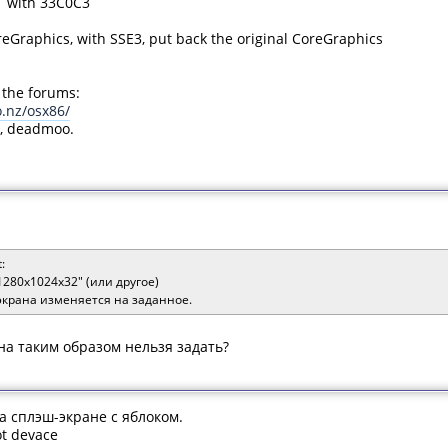
1 with 33C0C3
oreGraphics, with SSE3, put back the original CoreGraphics
 the forums:
o.nz/osx86/
or, deadmoo.
:
280x1024x32" (или другое)
экрана изменяется на заданное.
на таким образом нельзя задать?
на сплэш-экране с яблоком.
ot devace