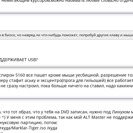
 немигающим курсором,можно набивать любые слова,но отдачи
 в биосе, но навряд ли что-нибудь поможет, попробуй другие клаву и мышк
ОДДЕРЖИВАЕТ USB?
спирон 5160 все пашет кроме мыши уесбишной, разрешение тож
еру стафит аську и эксцентро(прога для гильошей) все работает 
о не сразу настроил, пока больше ничего на ставил, надо каких
о, что тот образ, что у тебя на DVD записан, нужно под Линухом
e ^) У меня с этим проблема, так как мой ALT Master не поддерж
инуксовую партицию, потом:
ткуда/Marklar-Tiger.iso /куда