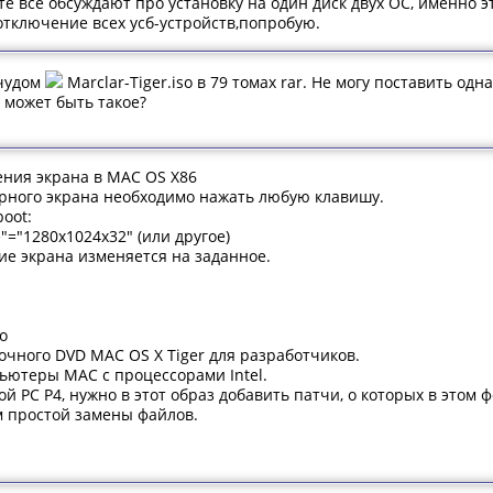
те все обсуждают про установку на один диск двух ОС, именно э
отключение всех усб-устройств,попробую.
 чудом
Marclar-Tiger.iso в 79 томах rar. Не могу поставить одн
е может быть такое?
ния экрана в MAC OS X86
ерного экрана необходимо нажать любую клавишу.
oot:
="1280x1024x32" (или другое)
ие экрана изменяется на заданное.
so
очного DVD MAC OS X Tiger для разработчиков.
пьютеры MAC с процессорами Intel.
й РС P4, нужно в этот образ добавить патчи, о которых в этом 
м простой замены файлов.