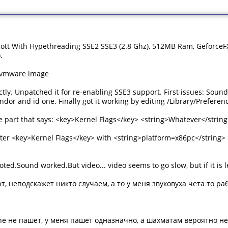
ott With Hypethreading SSE2 SSE3 (2.8 Ghz), 512MB Ram, GeforceF
.
 vmware image
tly. Unpatched it for re-enabling SSE3 support. First issues: Sound
ndor and id one. Finally got it working by editing /Library/Preferen
he part that says: <key>Kernel Flags</key> <string>Whatever</strin
after <key>Kernel Flags</key> with <string>platform=x86pc</string>
ted.Sound worked.But video... video seems to go slow, but if it is le
т, неподскажет никто случаем, а то у меня звуковуха чета то ра
une не пашет, у меня пашет одназначно, а шахматам вероятно не