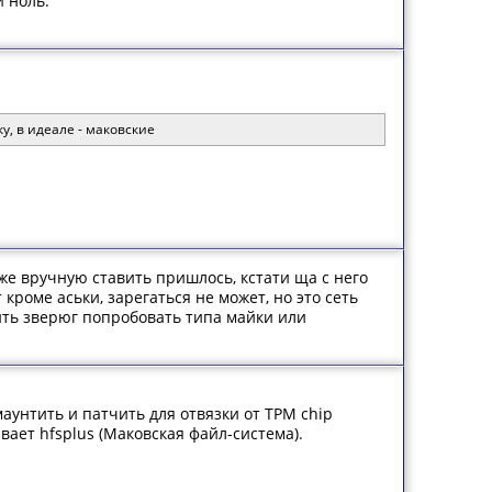
 ноль.
у, в идеале - маковские
е вручную ставить пришлось, кстати ща с него
кроме аськи, зарегаться не может, но это сеть
нить зверюг попробовать типа майки или
 маунтить и патчить для отвязки от TPM chip
ивает hfsplus (Маковская файл-система).