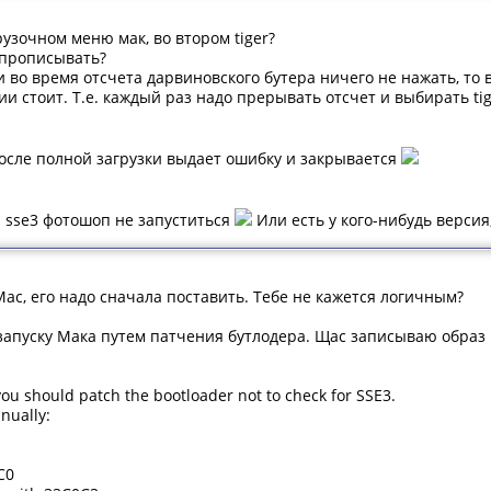
узочном меню мак, во втором tiger?
 прописывать?
и во время отсчета дарвиновского бутера ничего не нажать, то в
ии стоит. Т.е. каждый раз надо прерывать отсчет и выбирать tig
после полной загрузки выдает ошибку и закрывается
и sse3 фотошоп не запуститься
Или есть у кого-нибудь версия
Mac, его надо сначала поставить. Тебе не кажется логичным?
апуску Мака путем патчения бутлодера. Щас записываю образ 
ou should patch the bootloader not to check for SSE3.
nually:
C0