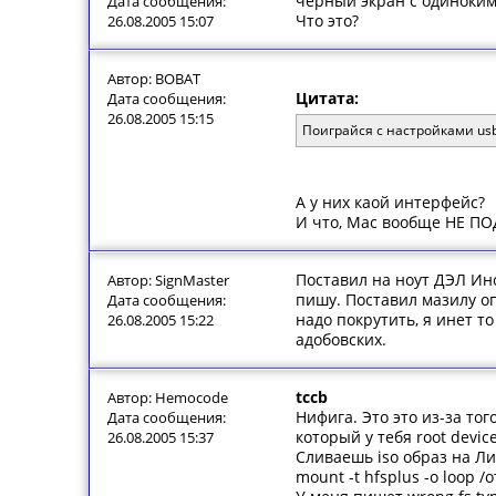
черный экран с одиноким
Дата сообщения:
Что это?
26.08.2005 15:07
Автор: BOBAT
Цитата:
Дата сообщения:
26.08.2005 15:15
Поиграйся с настройками usb
А у них каой интерфейс?
И что, Мас вообще НЕ П
Поставил на ноут ДЭЛ Ин
Автор: SignMaster
пишу. Поставил мазилу оп
Дата сообщения:
надо покрутить, я инет т
26.08.2005 15:22
адобовских.
tccb
Автор: Hemocode
Нифига. Это это из-за тог
Дата сообщения:
который у тебя root devic
26.08.2005 15:37
Сливаешь iso образ на Л
mount -t hfsplus -o loop /о