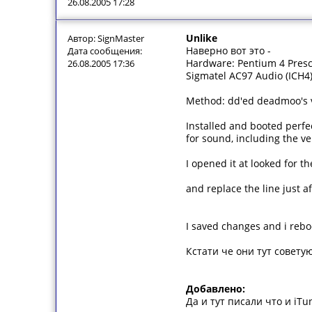
26.08.2005 17:28
Unlike
Автор: SignMaster
Наверно вот это -
Дата сообщения:
Hardware: Pentium 4 Presc
26.08.2005 17:36
Sigmatel AC97 Audio (ICH4)
Method: dd'ed deadmoo's
Installed and booted perfec
for sound, including the ve
I opened it at looked for t
and replace the line just 
I saved changes and i reboo
Кстати че они тут советую
Добавлено:
Да и тут писали что и iT