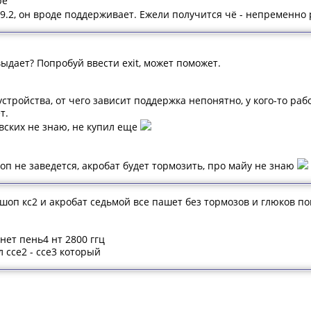
pe
9.2, он вроде поддерживает. Ежели получится чё - непременно 
ыдает? Попробуй ввести exit, может поможет.
стройства, от чего зависит поддержка непонятно, у кого-то рабо
т.
вских не знаю, не купил еще
оп не заведется, акробат будет тормозить, про майу не знаю
шоп кс2 и акробат седьмой все пашет без тормозов и глюков по
нет пень4 нт 2800 ггц
л ссе2 - ссе3 который