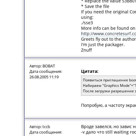
* Replace the value 53B80
* Save the file
If you need the original C
using:
./sse3
More info can be found on
http://www.concretesurf.c
Greets fly out to the auth
I'm just the packager.
Znuff
Автор: BOBAT
Цитата:
Дата сообщения:
26.08.2005 11:19
Появиться приглашение boot
Набираем "Graphics Mode"="1
После загрузки разрешение 
Попробую, а частоту экра
Вроде завелся, но завис 
Автор: tccb
-v дало что still waiting ro
Дата сообщения: