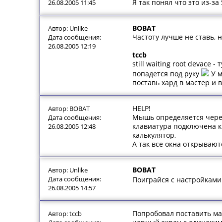
Я так понял что это из-за
26.08.2005 11:45
BOBAT
Автор: Unlike
Частоту лучше не ставь, 
Дата сообщения:
26.08.2005 12:19
tccb
still waiting root devace
попадется под руку
У м
поставь хард в мастер и в
HELP!
Автор: BOBAT
Мышь определяется через 
Дата сообщения:
клавиатура подключена к 
26.08.2005 12:48
калькулятор,
А так все окна открывают
BOBAT
Автор: Unlike
Дата сообщения:
Поиграйся с настройками 
26.08.2005 14:57
Попробовал поставить мак
Автор: tccb