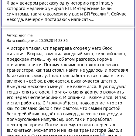
Я вам вечером расскажу одну историю про imac, у
которого медленно умирал БП. Интересные были
симптомы, так что возможно у вас и БП "козлит". Сейчас
некогда, вечером постараюсь написать...
Автор: igor_me
Дата сообщения: 20.09.2014 23:36
А история такая. От перегрева сгорел у него блок
питания. Вскрыл, заменил диодный мост, силовой ключ,
предохранитель... ну не об этом разговор, короче
починил...почти. Потому как именно такого полевого
транзистора, как там стоял, найти не удалось, и поставил
близкий по смыслу. Imac стал работать так: пока в сеть
включен - всё ок, включается, выключается штатно.
Вынул на несколько минут - не включился. Я уж подумал
тогда - опять сгорел. Но что-то меня дёрнуло включить
его через бесперебойник. И опаньки - включился. И так
и стал работать. С "толкача" (есть подозрение, что это
как-то связано было с тем фактом, что самый простой
бесперебойник выдаёт на выход далеко не синусоду, а
прямоугольные импульсы). Вот, так и проработал
некоторое время. Потом почему-то опять перестал
включаться. Может это и не из-за транзистора было, а