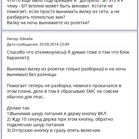
что-то ещё было подгоревшее и "догорело"
Это я к
чему - БП вполне может быть виноват. Кстати не
помогает, если просто вынимать вилку из сети, а не
разбирать полностью мак?
Вилку на ночь вынимаете из розетки?
Автор: Adoafw
Дата сообщения: 20.09.2014 23:49
Спасибо что откликнулись)) Я думаю тоже о том что блок
барахлит))
Вынимал вилку из розетки только разборка)) и на ночь
вынимал) без разницы
Помогает теперь не разборка, немного прокачался в
этом плане, дело в том я сбрасываю SMC не совсем
обычно для imac.
Делаю так:
1)Вынимая шнур питания я держу кнопку ВКЛ
2) Жду 10 секунд держа при этом кнопку, обратно
подключаю шнур питания
3) Отпускаю кнопку и сразу опять включаю