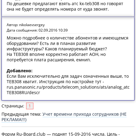
По дешевке предлагают взять атс kx-teb308 но говорят
она не будет определять номера от куда звонят.
Автор: nikolaevsergey
Дата сообщения: 02.09.2016 10:39
Можно подробнее о количестве абонентов и имеющемся
оборудовании? Есть ли в планах развитие
инфраструктуры? Каков планируемый бюджет?
На TEB308 вполне корректно работает АОН, но
потребуется плата расширения, емнип.
Добавлено:
Если Вам исключительно для задач означенных выше, то
TEB308 хватит. Инструкция по настройке тут -
rus.panasonic.ru/products/telecom_solutions/ats/analog_atc/KX
TEB308RU/descr
Страницы:
1
Предыдущая тема:
Учет времени прихода сотрудников (НЕ
РЕКЛАМА!!!)
Форум Ru-Board.club — поднят 15-09-2016 числа. Цель -