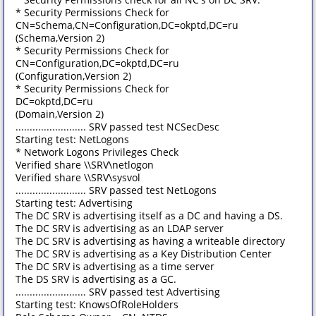
* Security Permissions Check for
CN=Schema,CN=Configuration,DC=okptd,DC=ru
(Schema,Version 2)
* Security Permissions Check for
CN=Configuration,DC=okptd,DC=ru
(Configuration,Version 2)
* Security Permissions Check for
DC=okptd,DC=ru
(Domain,Version 2)
......................... SRV passed test NCSecDesc
Starting test: NetLogons
* Network Logons Privileges Check
Verified share \\SRV\netlogon
Verified share \\SRV\sysvol
......................... SRV passed test NetLogons
Starting test: Advertising
The DC SRV is advertising itself as a DC and having a DS.
The DC SRV is advertising as an LDAP server
The DC SRV is advertising as having a writeable directory
The DC SRV is advertising as a Key Distribution Center
The DC SRV is advertising as a time server
The DS SRV is advertising as a GC.
......................... SRV passed test Advertising
Starting test: KnowsOfRoleHolders