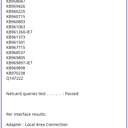
KB958687
KB959426
KB960225
KB960715
KB960803
KB961063
KB961260-IE7
KB961373
KB961501
KB967715
KB968537
KB969805
KB969897-IE7
KB969898
KB970238
Q147222
Netcard queries test . . . . . . . : Passed
Per interface results:
Adapter : Local Area Connection