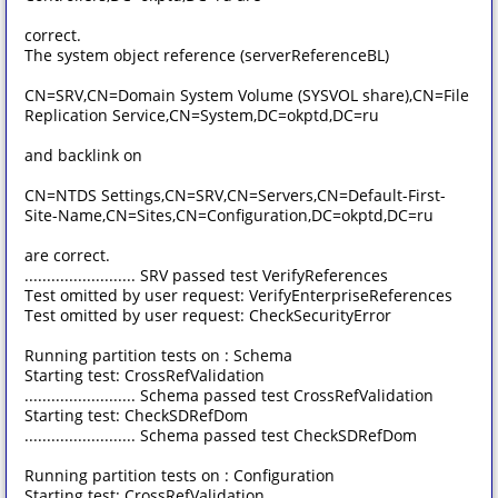
correct.
The system object reference (serverReferenceBL)
CN=SRV,CN=Domain System Volume (SYSVOL share),CN=File
Replication Service,CN=System,DC=okptd,DC=ru
and backlink on
CN=NTDS Settings,CN=SRV,CN=Servers,CN=Default-First-
Site-Name,CN=Sites,CN=Configuration,DC=okptd,DC=ru
are correct.
......................... SRV passed test VerifyReferences
Test omitted by user request: VerifyEnterpriseReferences
Test omitted by user request: CheckSecurityError
Running partition tests on : Schema
Starting test: CrossRefValidation
......................... Schema passed test CrossRefValidation
Starting test: CheckSDRefDom
......................... Schema passed test CheckSDRefDom
Running partition tests on : Configuration
Starting test: CrossRefValidation