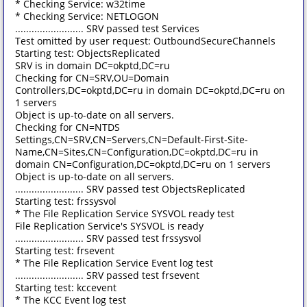
* Checking Service: w32time
* Checking Service: NETLOGON
......................... SRV passed test Services
Test omitted by user request: OutboundSecureChannels
Starting test: ObjectsReplicated
SRV is in domain DC=okptd,DC=ru
Checking for CN=SRV,OU=Domain
Controllers,DC=okptd,DC=ru in domain DC=okptd,DC=ru on
1 servers
Object is up-to-date on all servers.
Checking for CN=NTDS
Settings,CN=SRV,CN=Servers,CN=Default-First-Site-
Name,CN=Sites,CN=Configuration,DC=okptd,DC=ru in
domain CN=Configuration,DC=okptd,DC=ru on 1 servers
Object is up-to-date on all servers.
......................... SRV passed test ObjectsReplicated
Starting test: frssysvol
* The File Replication Service SYSVOL ready test
File Replication Service's SYSVOL is ready
......................... SRV passed test frssysvol
Starting test: frsevent
* The File Replication Service Event log test
......................... SRV passed test frsevent
Starting test: kccevent
* The KCC Event log test