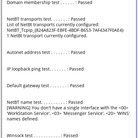
Domain membership test . . . . . . : Passed
NetBT transports test. . . . . . . : Passed
List of NetBt transports currently configured:
NetBT_Tcpip_{824A823F-EBFE-4BDF-B653-7AF4347F0AE4}
1 NetBt transport currently configured.
Autonet address test . . . . . . . : Passed
IP loopback ping test. . . . . . . : Passed
Default gateway test . . . . . . . : Passed
NetBT name test. . . . . . . . . . : Passed
[WARNING] You don't have a single interface with the <00>
'WorkStation Service', <03> 'Messenger Service', <20> 'WINS'
names defined.
Winsock test . . . . . . . . . . . : Passed