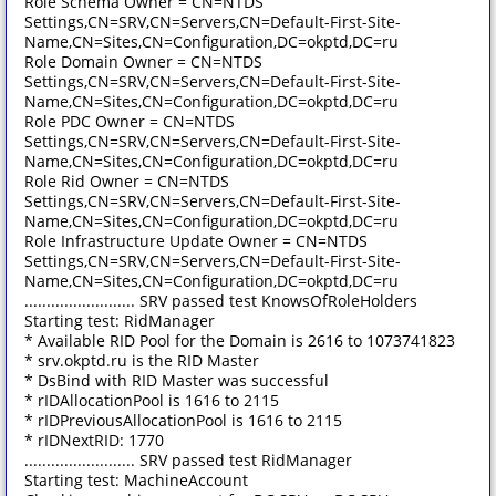
Role Schema Owner = CN=NTDS
Settings,CN=SRV,CN=Servers,CN=Default-First-Site-
Name,CN=Sites,CN=Configuration,DC=okptd,DC=ru
Role Domain Owner = CN=NTDS
Settings,CN=SRV,CN=Servers,CN=Default-First-Site-
Name,CN=Sites,CN=Configuration,DC=okptd,DC=ru
Role PDC Owner = CN=NTDS
Settings,CN=SRV,CN=Servers,CN=Default-First-Site-
Name,CN=Sites,CN=Configuration,DC=okptd,DC=ru
Role Rid Owner = CN=NTDS
Settings,CN=SRV,CN=Servers,CN=Default-First-Site-
Name,CN=Sites,CN=Configuration,DC=okptd,DC=ru
Role Infrastructure Update Owner = CN=NTDS
Settings,CN=SRV,CN=Servers,CN=Default-First-Site-
Name,CN=Sites,CN=Configuration,DC=okptd,DC=ru
......................... SRV passed test KnowsOfRoleHolders
Starting test: RidManager
* Available RID Pool for the Domain is 2616 to 1073741823
* srv.okptd.ru is the RID Master
* DsBind with RID Master was successful
* rIDAllocationPool is 1616 to 2115
* rIDPreviousAllocationPool is 1616 to 2115
* rIDNextRID: 1770
......................... SRV passed test RidManager
Starting test: MachineAccount