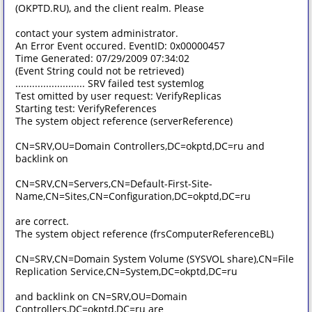
(OKPTD.RU), and the client realm. Please
contact your system administrator.
An Error Event occured. EventID: 0x00000457
Time Generated: 07/29/2009 07:34:02
(Event String could not be retrieved)
......................... SRV failed test systemlog
Test omitted by user request: VerifyReplicas
Starting test: VerifyReferences
The system object reference (serverReference)
CN=SRV,OU=Domain Controllers,DC=okptd,DC=ru and
backlink on
CN=SRV,CN=Servers,CN=Default-First-Site-
Name,CN=Sites,CN=Configuration,DC=okptd,DC=ru
are correct.
The system object reference (frsComputerReferenceBL)
CN=SRV,CN=Domain System Volume (SYSVOL share),CN=File
Replication Service,CN=System,DC=okptd,DC=ru
and backlink on CN=SRV,OU=Domain
Controllers,DC=okptd,DC=ru are