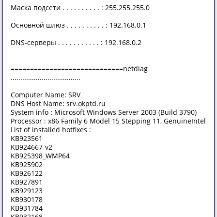
Маска подсети . . . . . . . . . . : 255.255.255.0
Основной шлюз . . . . . . . . . . : 192.168.0.1
DNS-серверы . . . . . . . . . . . : 192.168.0.2
=============================netdiag
....................................
Computer Name: SRV
DNS Host Name: srv.okptd.ru
System info : Microsoft Windows Server 2003 (Build 3790)
Processor : x86 Family 6 Model 15 Stepping 11, GenuineIntel
List of installed hotfixes :
KB923561
KB924667-v2
KB925398_WMP64
KB925902
KB926122
KB927891
KB929123
KB930178
KB931784
KB932168