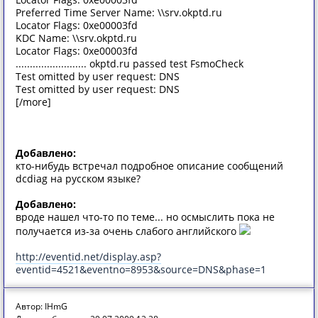
Preferred Time Server Name: \\srv.okptd.ru
Locator Flags: 0xe00003fd
KDC Name: \\srv.okptd.ru
Locator Flags: 0xe00003fd
......................... okptd.ru passed test FsmoCheck
Test omitted by user request: DNS
Test omitted by user request: DNS
[/more]
Добавлено:
кто-нибудь встречал подробное описание сообщений
dcdiag на русском языке?
Добавлено:
вроде нашел что-то по теме... но осмыслить пока не
получается из-за очень слабого английского
http://eventid.net/display.asp?
eventid=4521&eventno=8953&source=DNS&phase=1
Автор: IHmG