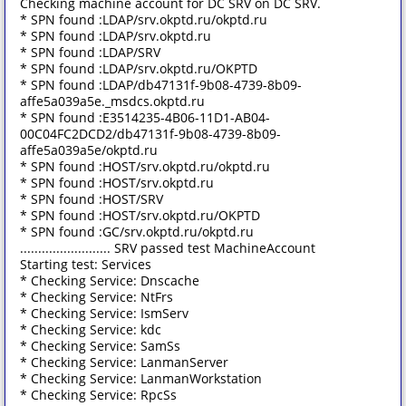
Checking machine account for DC SRV on DC SRV.
* SPN found :LDAP/srv.okptd.ru/okptd.ru
* SPN found :LDAP/srv.okptd.ru
* SPN found :LDAP/SRV
* SPN found :LDAP/srv.okptd.ru/OKPTD
* SPN found :LDAP/db47131f-9b08-4739-8b09-
affe5a039a5e._msdcs.okptd.ru
* SPN found :E3514235-4B06-11D1-AB04-
00C04FC2DCD2/db47131f-9b08-4739-8b09-
affe5a039a5e/okptd.ru
* SPN found :HOST/srv.okptd.ru/okptd.ru
* SPN found :HOST/srv.okptd.ru
* SPN found :HOST/SRV
* SPN found :HOST/srv.okptd.ru/OKPTD
* SPN found :GC/srv.okptd.ru/okptd.ru
......................... SRV passed test MachineAccount
Starting test: Services
* Checking Service: Dnscache
* Checking Service: NtFrs
* Checking Service: IsmServ
* Checking Service: kdc
* Checking Service: SamSs
* Checking Service: LanmanServer
* Checking Service: LanmanWorkstation
* Checking Service: RpcSs