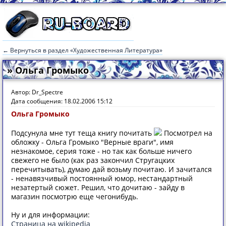
← Вернуться в раздел «Художественная Литература»
» Ольга Громыко
Автор: Dr_Spectre
Дата сообщения: 18.02.2006 15:12
Ольга Громыко
Подсунула мне тут теща книгу почитать
Посмотрел на
обложку - Ольга Громыко "Верные враги", имя
незнакомое, серия тоже - но так как больше ничего
свежего не было (как раз закончил Стругацких
перечитывать), думаю дай возьму почитаю. И зачитался
- ненавязчивый постоянный юмор, нестандартный
незатертый сюжет. Решил, что дочитаю - зайду в
магазин посмотрю еще чегонибудь.
Ну и для информации:
Страница на wikipedia