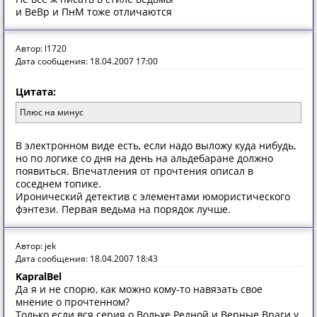
и ВеВр и ПнМ тоже отличаются
Автор: l1720
Дата сообщения: 18.04.2007 17:00
Цитата:
Плюс на минус
В электронном виде есть, если надо выложу куда нибудь,
но по логике со дня на день на альдебаране должно
появиться. Впечатления от прочтения описал в
соседнем топике.
Иронический детектив с элементами юмористического
фэнтези. Первая ведьма на порядок лучше.
Автор: jek
Дата сообщения: 18.04.2007 18:43
KapralBel
Да я и не спорю, как можно кому-то навязать свое
мнение о прочтенном?
Только если вся серия о Вольхе Редной и Верные Враги у