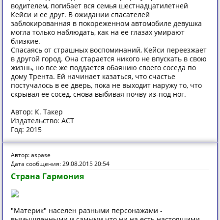
водителем, погибает вся семья шестнадцатилетней
Кейси и ее друг. В ожидании спасателей
заблокированная в покореженном автомобиле девушка
могла только наблюдать, как на ее глазах умирают
близкие.
Спасаясь от страшных воспоминаний, Кейси переезжает
в другой город. Она старается никого не впускать в свою
жизнь, но все же поддается обаянию своего соседа по
дому Трента. Ей начинает казаться, что счастье
постучалось в ее дверь, пока не выходит наружу то, что
скрывал ее сосед, снова выбивая почву из-под ног.
Автор: К. Такер
Издательство: АСТ
Год: 2015
Автор: aspase
Дата сообщения: 29.08.2015 20:54
Страна Гармония
"Материк" населен разными персонажами -
вымышленными и самыми что ни на есть настоящими.