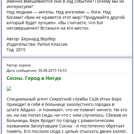
именно вмешиваются они в ход событий? Почему мы их
интересуем?
Над людьми — ангелы. Над ангелами — боги. Над
богами? «Вам не нравится этот мир? Придумайте другой,
который будет лучшее». «Вы считаете, что Бог
несовершенен? Встаньте на его место».
Автор: Бернард Вербер
Издательство: Рипол Классик
Год: 2015
Автор: aspase
Дата сообщения: 30.08.2015 16:53
Сосны. Город в Нигде
Специальный агент Секретной службы США Итан Берк
приходит в себя в больнице захолустного городка в
штате Айдахо - и понимает, что не помнит ничего. Ни кто
он, ни как попал сюда, ни что с ним случилось. Сбежав из
больницы, Берк бродит по городу с романтическим
названием Заплутавшие Сосны - и постепенно обретает
память. Его послали сюда с целью отыскать двоих коллег,