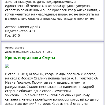
захотят выслушать дочь подозреваемого, а
единственный человек, в котором девушка уверена, -
страстно влюбленный в нее красавец граф Алекс Копли, -
готов жениться на «наследнице вора», но не помогать ей
в смертельно опасных поисках настоящего похитителя...
Автор: Оливия Дрейк
Издательство: АСТ
Год: 2015
Автор: aspase
Дата сообщения: 25.08.2015 19:59
Кровь и призраки Смуты
В страшные дни войны, когда немцы рвались к Москве,
на стол к Иосифу Сталину попала пьеса А. Н. Толстого об
Иване Грозном. Прочитав ее и, видимо, о чем-то
раздумывая, Сталин несколько раз написал на задней
стороне обложке одно слово - «Учитель».
Учитель... но в чем? Сталинская любовь к Грозному
связана с неким важнейшим вопросом, который когда-то
задал наш великий историк Карамзин. И ответ, на