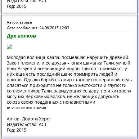
Издательство: АСТ
Год: 2015
Автор: aspase
Дата сообщения: 24.08.2015 12:03
Дух волков
Молодая волчица Каала, посмевшая нарушить древний
Закон племени, и ее друзья - юная шаманка Тали, умный
волк Аззуен и всезнающий ворон Тлитоо - понимают: у
них еще есть последний шанс примирить людей и
волков. Однако борьба за мир становится неравной, ведь
опасаться приходится не только жестокости и глупости
соплеменников Тали, завидующих ее дару, но и хитрости
могучих Верховных волков, не желающих допускать
союза своих подданных с ненавистными
«человечишками».
Автор: Дороти Херст
Издательство: АСТ
Год: 2015