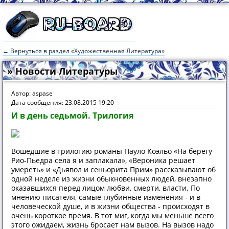
← Вернуться в раздел «Художественная Литература»
» Новости Литературы
Автор: aspase
Дата сообщения: 23.08.2015 19:20
И в день седьмой. Трилогия
Вошедшие в трилогию романы Пауло Коэльо «На берегу
Рио-Пьедра села я и заплакала», «Вероника решает
умереть» и «Дьявол и сеньорита Прим» рассказывают об
одной неделе из жизни обыкновенных людей, внезапно
оказавшихся перед лицом любви, смерти, власти. По
мнению писателя, самые глубинные изменения - и в
человеческой душе, и в жизни общества - происходят в
очень короткое время. В тот миг, когда мы меньше всего
этого ожидаем, жизнь бросает нам вызов. На вызов надо