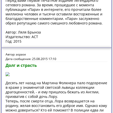
Перед вами первое печатное издание легендарного
сетевого романа. За время, прошедшее с момента
публикации «Пари» в интернете, его прочитали более
миллиона человек и тысячи оставили восторженные и
благодарственные комментарии. «Пари» заслуженно
обрел репутацию самого смешного любовного романа.
Автор: Ляля Брынза
Издательство: АСТ
Год: 2015
Автор: aspase
Дата сообщения: 25.08.2015 17:10
Долг и страсть
Десять лет назад на Мартина Фолкнера пало подозрение
в краже у знаменитой светской львицы коллекции
драгоценностей, - и ему пришлось бежать из Англии,
прихватив с собой дочь Лору.
Теперь, после смерти отца, Лора возвращается на
родину, желая восстановить его доброе имя. Однако кому
можно довериться? Кто ей поможет? В полиции едва ли