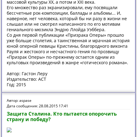
массовой культуры ХХ, а потом и XXI века.
Его множество раз экранизировали, ему посвящали
бессчетные рок-композиции, баллады и альбомы... И,
наверное, нет человека, который бы ни разу в жизни не
слышал или не смотрел написанного по его мотивам
гениального мюзикла Эндрю Ллойда Уэббера.
Со дня первой публикации «Призрака Оперы» прошло
уже больше столетия, а таинственная и мрачная история
юной оперной певицы Кристины, благородного виконта
Рауля и жестокого и несчастного гения по прозвищу
«Призрак Оперы» по-прежнему остается одним из
культовых произведений в жанре «готического романа».
Автор: Гастон Леру
Издательство: АСТ
Год: 2015
Автор: aspase
Дата сообщения: 28.08.2015 17:41
Защита Сталина. Кто пытается опорочить
страну и победу?