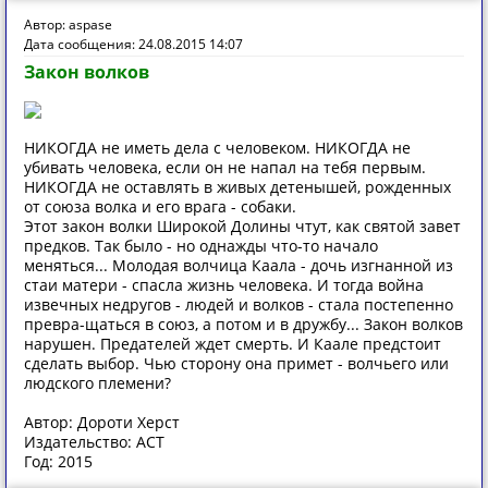
Автор: aspase
Дата сообщения: 24.08.2015 14:07
Закон волков
НИКОГДА не иметь дела с человеком. НИКОГДА не
убивать человека, если он не напал на тебя первым.
НИКОГДА не оставлять в живых детенышей, рожденных
от союза волка и его врага - собаки.
Этот закон волки Широкой Долины чтут, как святой завет
предков. Так было - но однажды что-то начало
меняться... Молодая волчица Каала - дочь изгнанной из
стаи матери - спасла жизнь человека. И тогда война
извечных недругов - людей и волков - стала постепенно
превра-щаться в союз, а потом и в дружбу... Закон волков
нарушен. Предателей ждет смерть. И Каале предстоит
сделать выбор. Чью сторону она примет - волчьего или
людского племени?
Автор: Дороти Херст
Издательство: АСТ
Год: 2015