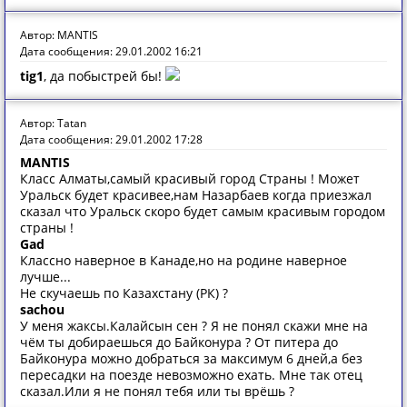
Автор: MANTIS
Дата сообщения: 29.01.2002 16:21
tig1
, да побыстрей бы!
Автор: Tatan
Дата сообщения: 29.01.2002 17:28
MANTIS
Класс Алматы,самый красивый город Страны ! Может
Уральск будет красивее,нам Назарбаев когда приезжал
сказал что Уральск скоро будет самым красивым городом
страны !
Gad
Классно наверное в Канаде,но на родине наверное
лучше...
Не скучаешь по Казахстану (РК) ?
sachou
У меня жаксы.Калайсын сен ? Я не понял скажи мне на
чём ты добираешься до Байконура ? От питера до
Байконура можно добраться за максимум 6 дней,а без
пересадки на поезде невозможно ехать. Мне так отец
сказал.Или я не понял тебя или ты врёшь ?