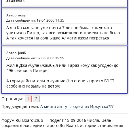
зацвела??
Автор: ausy
Дата сообщения: 19.04.2006 11:35
А я в Казахстане уже почти 7 лет не была, как уехата
учиться в Питер, так все возможности приехать не было.
А так хочется на солнышке Алматинском погреться!
Автор: JoniK
Дата сообщения: 02.06.2006 19:59
Жил в Джамбуле (Жамбыл или Тараз кому как угодно) до
`96 сейчас в Питере!
А горы дейсвительно лучшие (Но степи - просто БЭСТ
асобенно кавыль на ветру)
Страницы:
1
2
Предыдущая тема:
А много ли тут людей из Иркутска???
Форум Ru-Board.club — поднят 15-09-2016 числа. Цель -
сохранить наследие старого Ru-Board, истории становления