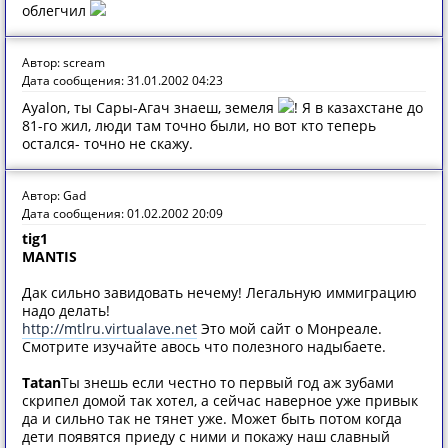
облегчил
Автор: scream
Дата сообщения: 31.01.2002 04:23
Ayalon, ты Сары-Агач знаеш, земеля
! Я в казахстане до
81-го жил, люди там точно были, но вот кто теперь
остался- точно не скажу.
Автор: Gad
Дата сообщения: 01.02.2002 20:09
tig1
MANTIS
Дак сильно завидовать нечему! Легальную иммиграцию
надо делать!
http://mtlru.virtualave.net
Это мой сайт о Монреале.
Смотрите изучайте авось что полезного надыбаете.
Tatan
Ты знешь если честно то первый год аж зубами
скрипел домой так хотел, а сейчас наверное уже привык
да и сильно так не тянет уже. Может быть потом когда
дети появятся приеду с ними и покажу наш славный