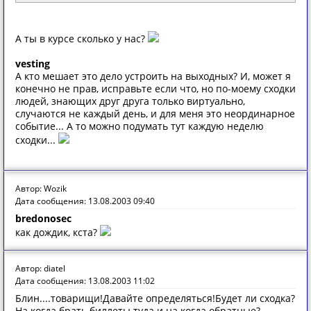
А ты в курсе сколько у нас?
vesting
А кто мешает это дело устроить на выходных? И, может я
конечно не прав, исправьте если что, но по-моему сходки
людей, знающих друг друга только виртуально,
случаются не каждый день, и для меня это неординарное
событие... А то можно подумать тут каждую неделю
сходки...
Автор: Wozik
Дата сообщения: 13.08.2003 09:40
bredonosec
как дождик, кста?
Автор: diatel
Дата сообщения: 13.08.2003 11:02
Блин....товарищи!Давайте определяться!Будет ли сходка?
На когда брать биллеты туда и на когда обратные?