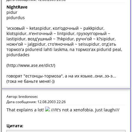
NightRave
pidur
pidurdus
'исковый ~ ketaspidur, кол'одочный ~ pakkpidur,
klotspidur, л'енточный ~ lintpidur, грузоуп'орный ~
lastipidur, возд'ушный ~ ?hkpidur, ручн'ой ~ k?sipidur,
ножн'ой ~ jalgpidur, сто'яночный ~ seisupidur, отд'ать
тормоз'а pidureid lahti laskma, na тормоз'ах pidurid peal,
pidurdades
(http://www.ase.ee/dict/)
говорят "естонцы-тормоза", а на их языке..они..ээ-э...
(тока не баньте меня!-))
Автор: bredonosec
Дата сообщения: 12.08.2003 22:26
That explains a lot!
///It's not a xenofobia. Just laugh///
Цитата: