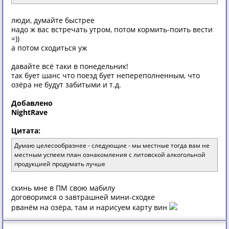
люди, думайте быстрее
надо ж вас встречать утром, потом кормить-поить вести
=))
а потом сходиться уж
давайте всё таки в понедельник!
так бует шанс что поезд бует непереполненным, что
озёра не будут забитыми и т.д.
Добавлено
NightRave
Цитата:
Думаю целесообразнее - следующие - мы местные тогда вам не
местным успеем план ознакомления с литовской алкогольной
продукцией продумать лучше
скинь мне в ПМ свою мабилу
договоримся о завтрашней мини-сходке
рванём на озёра, там и нарисуем карту вин