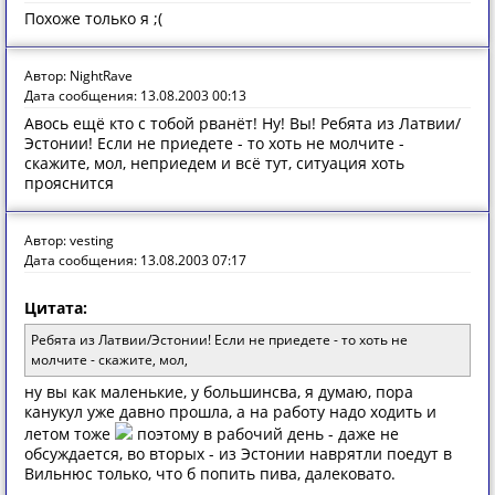
Похоже только я ;(
Автор: NightRave
Дата сообщения: 13.08.2003 00:13
Авось ещё кто с тобой рванёт! Ну! Вы! Ребята из Латвии/
Эстонии! Если не приедете - то хоть не молчите -
скажите, мол, неприедем и всё тут, ситуация хоть
прояснится
Автор: vesting
Дата сообщения: 13.08.2003 07:17
Цитата:
Ребята из Латвии/Эстонии! Если не приедете - то хоть не
молчите - скажите, мол,
ну вы как маленькие, у большинсва, я думаю, пора
канукул уже давно прошла, а на работу надо ходить и
летом тоже
поэтому в рабочий день - даже не
обсуждается, во вторых - из Эстонии наврятли поедут в
Вильнюс только, что б попить пива, далековато.