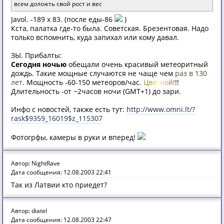
всем доложть свой рост и вес
Javol. -189 x 83. (после еды-86
)
Кста, палатка где-то была. Советская. Брезентовая. Надо
только вспомнить, куда запихал или кому давал.
ЗЫ. Прибалты:
Сегодня ночью
обещали очень красивый метеоритный
дождь. Такие мощные случаются не чаще чем
раз в 130
лет
. Мощность -60-150 метеоров/час.
Ц
в
е
т
н
о
й
!
!!
Длительность -от ~2часов ночи (GMT+1) до зари.
Инфо с новостей, также есть тут:
http://www.omni.lt/?
rask$9359_16019$z_115307
Фотогрфы, камеры в руки и вперед!
Автор: NightRave
Дата сообщения: 12.08.2003 22:41
Так из Латвии кто приедет?
Автор: diatel
Дата сообщения: 12.08.2003 22:47