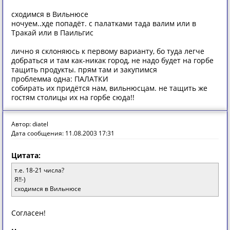
сходимся в Вильнюсе
ночуем..хде попадёт. с палатками тада валим или в
Тракай или в Паильгис
лично я склоняюсь к первому варианту, бо туда легче
добраться и там как-никак город, не надо будет на горбе
тащить продукты. прям там и закупимся
проблемма одна: ПАЛАТКИ
собирать их придётся нам, вильнюсцам. не тащить же
гостям столицы их на горбе сюда!!
Автор: diatel
Дата сообщения: 11.08.2003 17:31
Цитата:
т.е. 18-21 числа?
Я!!-)
сходимся в Вильнюсе
Согласен!