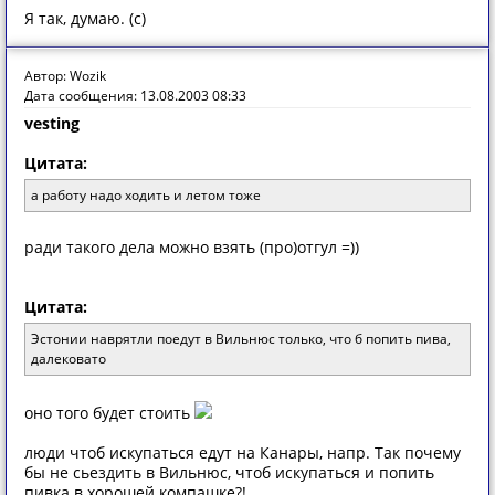
Я так, думаю. (с)
Автор: Wozik
Дата сообщения: 13.08.2003 08:33
vesting
Цитата:
а работу надо ходить и летом тоже
ради такого дела можно взять (про)отгул =))
Цитата:
Эстонии наврятли поедут в Вильнюс только, что б попить пива,
далековато
оно того будет стоить
люди чтоб искупаться едут на Канары, напр. Так почему
бы не сьездить в Вильнюс, чтоб искупаться и попить
пивка в хорошей компашке?!