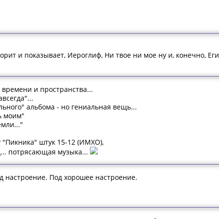
ворит и показывает, Иероглиф, Ни твое ни мое ну и, конечно, Ег
е времени и пространства...
всегда"...
льного" альбома - но гениальная вещь...
ь моим"
мли..."
 "Пикника" штук 15-12 (ИМХО),
... потрясающая музыка...
д настроение. Под хорошее настроение.