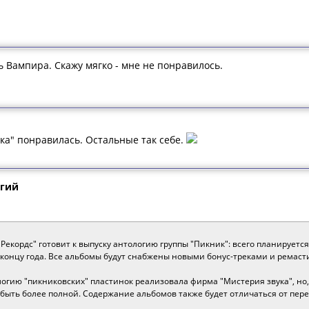
 Вампира. Скажу мягко - мне не понравилось.
ка" понравилась. Остальные так себе.
огий
Рекордс" готовит к выпуску антологию группы "Пикник": всего планируется 
к концу года. Все альбомы будут снабжены новыми бонус-треками и ремас
огию "пикниковских" пластинок реализовала фирма "Мистерия звука", но, 
 быть более полной. Содержание альбомов также будет отличаться от пер