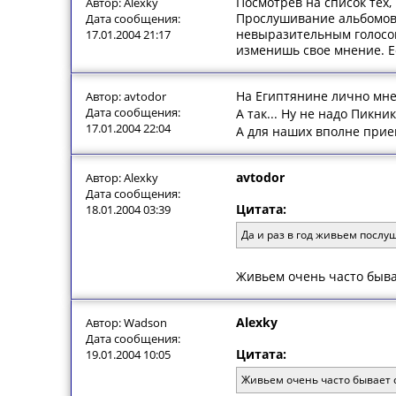
Посмотрев на список тех,
Автор: Alexky
Прослушивание альбомов
Дата сообщения:
невыразительным голосом
17.01.2004 21:17
изменишь свое мнение. Ес
На Египтянине лично мне,
Автор: avtodor
Дата сообщения:
А так... Ну не надо Пик
17.01.2004 22:04
А для наших вполне прие
avtodor
Автор: Alexky
Дата сообщения:
Цитата:
18.01.2004 03:39
Да и раз в год живьем послу
Живьем очень часто быва
Alexky
Автор: Wadson
Дата сообщения:
Цитата:
19.01.2004 10:05
Живьем очень часто бывает с