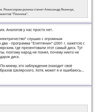
я. Режиссером ролика станет Александр Якимчук,
ыкантов "Пикника".
х. Аналогов у нас просто нет.
 электричество" слушаю с огромным
ва - программа "Египтянин" (2001 г. кажется) с
ярским, где презентовали этот самый диск. Тут
ы, поэтому народ не понял, почему никто не
дарок диск.
 По-моему, это заблуждение (находит своё
бразов Шклярского. Хотя, может я и ошибаюсь...