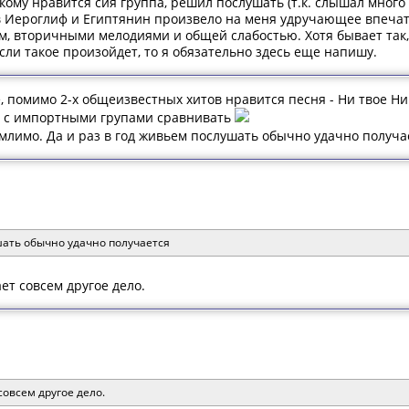
 кому нравится сия группа, решил послушать (т.к. слышал мног
 Иероглиф и Египтянин произвело на меня удручающее впечат
, вторичными мелодиями и общей слабостью. Хотя бывает так, 
ли такое произойдет, то я обязательно здесь еще напишу.
 помимо 2-х общеизвестных хитов нравится песня - Ни твое Ни 
ник с импортными групами сравнивать
млимо. Да и раз в год живьем послушать обычно удачно получ
шать обычно удачно получается
ет совсем другое дело.
овсем другое дело.