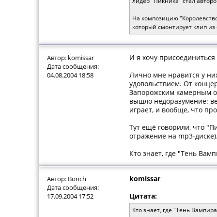
лидер "Пикника" стал авторо
На композицию "Королевство 
который смонтирует клип из
И я хочу присоединиться 
Автор: komissar
Дата сообщения:
Лично мне нравится у ни
04.08.2004 18:58
удовольствием. От концер
Запорожским камерным орк
вышло недоразумение: ве
играет, и вообще, что пр
Тут ещё говорили, что "П
отражение на mp3-диске).
Кто знает, где "Тень Вам
komissar
Автор: Bonch
Дата сообщения:
Цитата:
17.09.2004 17:52
Кто знает, где "Тень Вампир