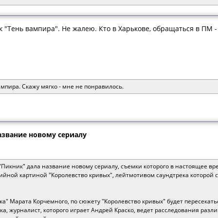
 "Тень вампира". Не жалею. Кто в Харькове, обращаться в ПМ -
мпира. Скажу мягко - мне не понравилось.
азвание новому сериалу
Пикник" дала название новому сериалу, съемки которого в настоящее вре
рийной картиной "Королевство кривых", лейтмотивом саундтрека которой
ка" Марата Корчемного, по сюжету "Королевство кривых" будет пересекат
ка, журналист, которого играет Андрей Краско, ведет расследования разл