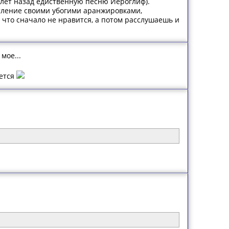
о лет назад едиственную песню Иероглиф).
ление своими убогими аранжировками,
что сначало не нравится, а потом расслушаешь и
мое...
ается