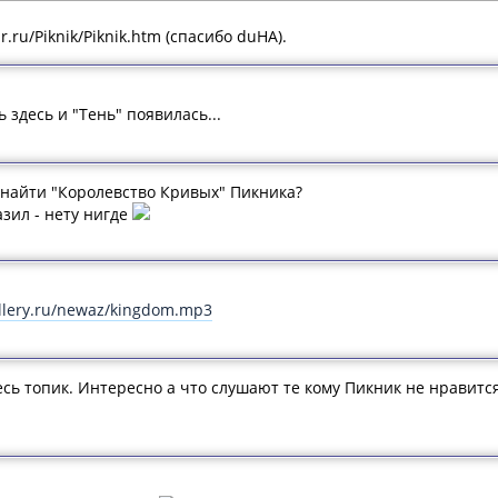
mr.ru/Piknik/Piknik.htm (спасибо duHA).
 здесь и "Тень" появилась...
е найти "Королевство Кривых" Пикника?
зил - нету нигде
llery.ru/newaz/kingdom.mp3
ь топик. Интересно а что слушают те кому Пикник не нравится