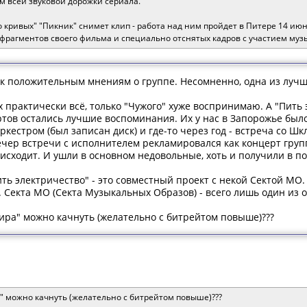
м всей звуковой дорожки сериала.
кривых" "Пикник" снимет клип - работа над ним пройдет в Питере 14 июн
 фрагментов своего фильма и специально отснятых кадров с участием муз
к положительным мнениям о группе. Несомненно, одна из лучши
х практически всё, только "Чужого" хуже воспринимаю. А "Пить
тов остались лучшие воспоминания. Их у нас в Запорожье было д
естром (был записан диск) и где-то через год - встреча со Шкл
чер встречи с исполнителем рекламировался как концерт групп
оисходит. И ушли в основном недовольные, хоть и получили в по
ить электричество" - это совместный проект с некой Сектой МО.
 Секта МО (Секта Музыкальных Образов) - всего лишь один из о
пира" можно качнуть (желательно с битрейтом повыше)???
а" можно качнуть (желательно с битрейтом повыше)???