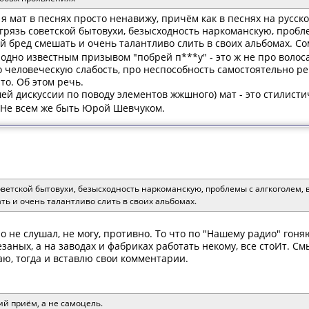
, я мат в песнях просто ненавижу, причём как в песнях на русско
рязь советской бытовухи, безысходность наркоманскую, проблем
й бред смешать и очень талантливо слить в своих альбомах. Со
ародно известным призывом "побрей п***у" - это ж не про воло
человеческую слабость, про неспособность самостоятельно ре
то. Об этом речь.
ей дискуссии по поводу элементов жжшного) мат - это стилисти
Не всем же быть Юрой Шевчуком.
ветской бытовухи, безысходность наркоманскую, проблемы с алгкоголем, 
ь и очень талантливо слить в своих альбомах.
о не слушал, не могу, противно. То что по "Нашему радио" гоняю
езаных, а на заводах и фабриках работать некому, все стоИт. См
аю, тогда и вставлю свои комментарии.
ий приём, а не самоцель.