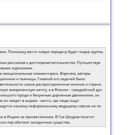
ия. Поскольку вести новую передачу будет лидер группы
нных рассказов о достопримечательностях. Путешествуя
цевыми журналами.
 и эмоциональные комментарии. Впрочем, авторы
рщинника и пьяницы. Главной его задачей было
ствительности самое распространенное мнение о стране.
ликую американскую мечту, а в Японии - самурайский дух.
 большого города и безумным дорожным движением, он
 он заедет в ашрам - место, где люди ищут
придутся нашему неформальному ведущему совсем не по
али в Индию за просветлением. В Гоа Шнуров посетит
о сих пор обитают загадочные существа.