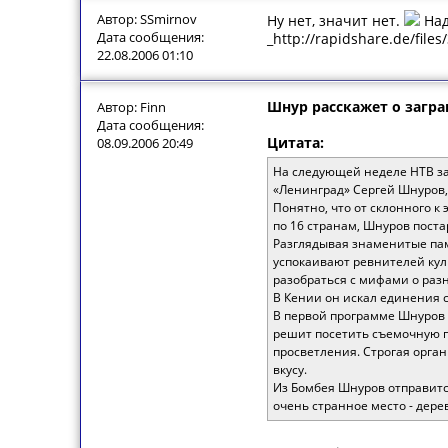
Автор: SSmirnov
Ну нет, значит нет.
Над
Дата сообщения:
_http://rapidshare.de/files
22.08.2006 01:10
Шнур расскажет о загр
Автор: Finn
Дата сообщения:
Цитата:
08.09.2006 20:49
На следующей неделе НТВ за
«Ленинград» Сергей Шнуров, 
Понятно, что от склонного к
по 16 странам, Шнуров пост
Разглядывая знаменитые пам
успокаивают ревнителей кул
разобраться с мифами о раз
В Кении он искал единения с 
В первой программе Шнуров 
решит посетить съемочную п
просветления. Строгая орга
вкусу.
Из Бомбея Шнуров отправится
очень странное место - дере