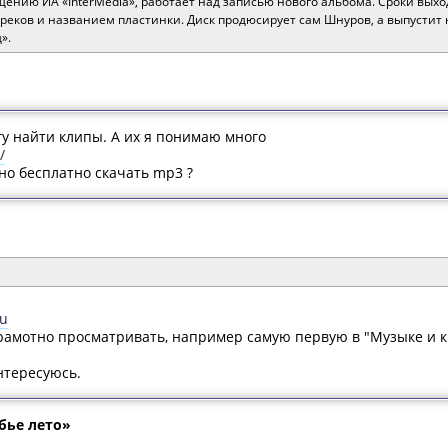
щению ИА «InterMedia», работает над записью нового альбома. Сроки вых
треков и названием пластинки. Диск продюсирует сам Шнуров, а выпустит
».
гу найти клипы. А их я понимаю много
/
но бесплатно скачать mp3 ?
ru
рамотно просматривать, например самую первую в "Музыке и 
нтересуюсь.
бье лето»