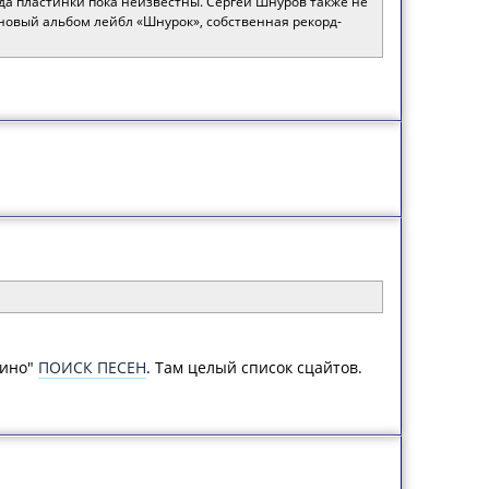
ода пластинки пока неизвестны. Сергей Шнуров также не
 новый альбом лейбл «Шнурок», собственная рекорд-
кино"
ПОИСК ПЕСЕН
. Там целый список сцайтов.