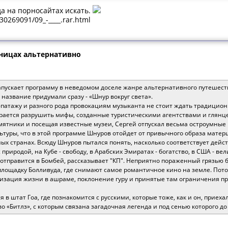
а на порносайтах искать.
/30269091/09_-____.rar.html
аницах альтернативно
пускает программу в неведомом доселе жанре альтернативного путешеств
название придумали сразу - «Шнур вокруг света».
 эпатажу и разного рода провокациям музыканта не стоит ждать традицио
арается разрушить мифы, созданные туристическими агентствами и глян
ятники и посещая известные музеи, Сергей отпускал весьма остроумные
ьтуры, что в этой программе Шнуров отойдет от привычного образа мате
ных странах. Всюду Шнуров пытался понять, насколько соответствует дей
природой, на Кубе - свободу, в Арабских Эмиратах - богатство, в США - ве
отправится в Бомбей, рассказывает "КП". Неприятно пораженный грязью
лощадку Болливуда, где снимают самое романтичное кино на земле. Потом
низация жизни в ашраме, поклонение гуру и принятые там ограничения 
 в штат Гоа, где познакомится с русскими, которые тоже, как и он, приех
во «Битлз», с которым связана загадочная легенда и под сенью которого д