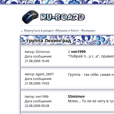
← Вернуться в раздел «Музыка и Кино - Фильмы»
» группа Ленинград
2
ven1999
:
Автор: SSmirnov
"Побрей п...у с..а", прав
Дата сообщения:
21.08.2006 16:49
Автор: Agent_SMIT
Группа - так себе, самая н
Дата сообщения:
21.08.2006 19:03
SSmirnov
Автор: ven1999
Млин... То ли ее нету в
тр
Дата сообщения:
22.08.2006 00:28