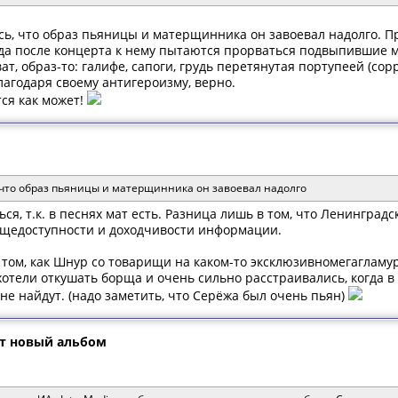
ись, что образ пьяницы и матерщинника он завоевал надолго. П
гда после концерта к нему пытаются прорваться подвыпившие му
ват, образ-то: галифе, сапоги, грудь перетянутая портупеей (со
агодаря своему антигероизму, верно.
ся как может!
, что образ пьяницы и матерщинника он завоевал надолго
ться, т.к. в песнях мат есть. Разница лишь в том, что Ленинград
я общедоступности и доходчивости информации.
 том, как Шнур со товарищи на каком-то эксклюзивномегагламу
хотели откушать борща и очень сильно расстраивались, когда 
 не найдут. (надо заметить, что Серёжа был очень пьян)
т новый альбом