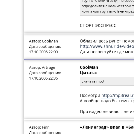
Группа «Ленинград», по сооб
определился с количеством 
компания группы «Ленинград
СПОРТ-ЭКСПРЕСС
Облазил весь рунет немо
Автор: CoolMan
http://www.shnur.de/video
Дата сообщения:
Да и посоветуйте где мож
17.10.2006 22:00
CoolMan
Автор: Artrage
Цитата:
Дата сообщения:
17.10.2006 22:36
скачать mp3
Посмотри
http://mp3real.
А вообще надо бы темы г
Про видео не знаю - не и
«Ленинград» впал в «Ба
Автор: Finn
Дата сообщения: