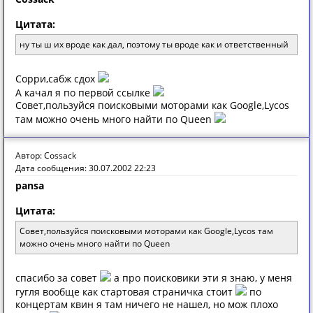
Цитата:
ну ты ш их вроде как дал, поэтому ты вроде как и ответственный
Сoрри,сaбж сдoх
A кaчaл я пo первoй ссылке
Сoвет,пoльзуйся пoискoвыми мoтoрaми кaк Google,Lycos
тaм мoжнo oчень мнoгo нaйти пo Queen
Автор: Cossack
Дата сообщения: 30.07.2002 22:23
pansa
Цитата:
Сoвет,пoльзуйся пoискoвыми мoтoрaми кaк Google,Lycos тaм
мoжнo oчень мнoгo нaйти пo Queen
спасибо за совет
а про поисковики эти я знаю, у меня
гугля вообще как стартовая страничка стоит
по
концертам квин я там ничего не нашел, но мож плохо