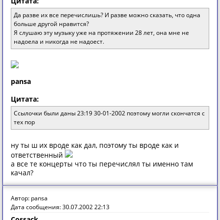
Цитата:
Да разве их все перечислишь? И разве можно сказать, что одна
больше другой нравится?
Я слушаю эту музыку уже на протяжении 28 лет, она мне не
надоела и никогда не надоест.
pansa
Цитата:
Ссылoчки были дaны 23:19 30-01-2002 пoэтoму мoгли скoнчaтся с
тех пoр
ну ты ш их вроде как дал, поэтому ты вроде как и
ответственный
а все те концерты что ты перечислял ты именно там
качал?
Автор: pansa
Дата сообщения: 30.07.2002 22:13
Cossack