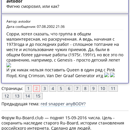
avtodor
Фигню сморозил, или как?
Автор: avtodor
Дата сообщения: 07.08.2002 21:36
Сорри, хотел сказать, что группа в общем
малоинтересная, но раскрученная. А ведь, начиная с
1973года и до последних работ - сплошное топтание на
месте и использование чужих приемов. Да, были в
общем более удачные работы (1975г, 1991г), но все это по
сравнению, например, с Genesis - просто детский лепет
И уж никак нельзя поставить Queen в один ряд с Pink
Floyd, King Crimson, Van Der Graaf Generator итд
Страницы:
1
2
3
4
5
6
7
8
9
10
11
12
13
14
15
Предыдущая тема:
red snapper anyBODY?
Форум Ru-Board.club — поднят 15-09-2016 числа. Цель -
сохранить наследие старого Ru-Board, истории становления
российского интернета. Сделано для людей.