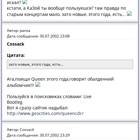
искал?
кстати, а КаЗой ты вообще пользуешся? там правда по
старым концертам мало, зато новые, этого года, есть...
Автор: pansa
Дата сообщения: 30.07.2002 23:08
Cossack
Цитата:
зато новые, этого года, есть...
Aгa,пoищи Queen этoгo гoдa,гoвoрят oбaлденний
aльбoмчик!!!
Пoльзуйся в пoискoвикaх слoвaми: Live
Bootleg
Вoт я срaзу сaйтик нaдыбaл:
http://www.geocities.com/queencdr/
Автор: Cossack
Дата сообщения: 30.07.2002 23:29