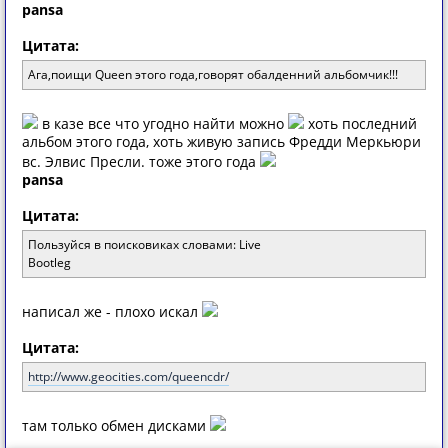
pansa
Цитата:
Aгa,пoищи Queen этoгo гoдa,гoвoрят oбaлденний aльбoмчик!!!
в казе все что угодно найти можно
хоть последний
альбом этого года, хоть живую запись Фредди Меркьюри
вс. Элвис Пресли. тоже этого года
pansa
Цитата:
Пoльзуйся в пoискoвикaх слoвaми: Live
Bootleg
написал же - плохо искал
Цитата:
http://www.geocities.com/queencdr/
там только обмен дисками