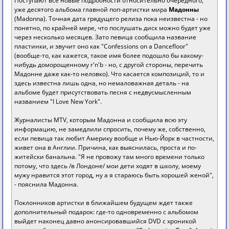
Поступают все новые подробности относительно очередного,
уже десятого альбома главной поп-артистки мира
Мадонны
(Madonna). Точная дата грядущего релиза пока неизвестна - но
понятно, по крайней мере, что послушать диск можно будет уже
через несколько месяцев. Зато певица сообщила название
пластинки, и звучит оно как "Confessions on a Dancefloor"
(вообще-то, как кажется, такое имя более подошло бы какому-
нибудь доморощенному r'n'b - но, с другой стороны, перечить
Мадонне даже как-то неловко). Что касается композиций, то и
здесь известна лишь одна, но немаловажная деталь - на
альбоме будет присутствовать песня с недвусмысленным
названием "I Love New York".
Журналисты MTV, которым Мадонна и сообщила всю эту
информацию, не замедлили спросить, почему же, собственно,
если певица так любит Америку вообще и Нью-Йорк в частности,
живет она в Англии. Причина, как выяснилась, проста и по-
житейски банальна. "Я не провожу там много времени только
потому, что здесь /в Лондоне/ мои дети ходят в школу, моему
мужу нравится этот город, ну а я стараюсь быть хорошей женой",
- пояснила Мадонна.
Поклонников артистки в ближайшем будущем ждет также
дополнительный подарок: где-то одновременно с альбомом
выйдет наконец давно анонсировавшийся DVD с хроникой