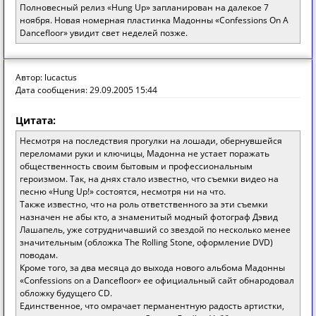
Полновесный релиз «Hung Up» запланирован на далекое 7
ноября. Новая номерная пластинка Мадонны «Confessions On A
Dancefloor» увидит свет неделей позже.
Автор: lucactus
Дата сообщения: 29.09.2005 15:44
Цитата:
Несмотря на последствия прогулки на лошади, обернувшейся
переломами руки и ключицы, Мадонна не устает поражать
общественность своим бытовым и профессиональным
героизмом. Так, на днях стало известно, что съемки видео на
песню «Hung Up!» состоятся, несмотря ни на что.
Также известно, что на роль ответственного за эти съемки
назначен не абы кто, а знаменитый модный фотограф Дэвид
Лашапель, уже сотрудничавший со звездой по несколько менее
значительным (обложка The Rolling Stone, оформление DVD)
поводам.
Кроме того, за два месяца до выхода нового альбома Мадонны
«Confessions on a Dancefloor» ее официальный сайт обнародовал
обложку будущего CD.
Единственное, что омрачает перманентную радость артистки,