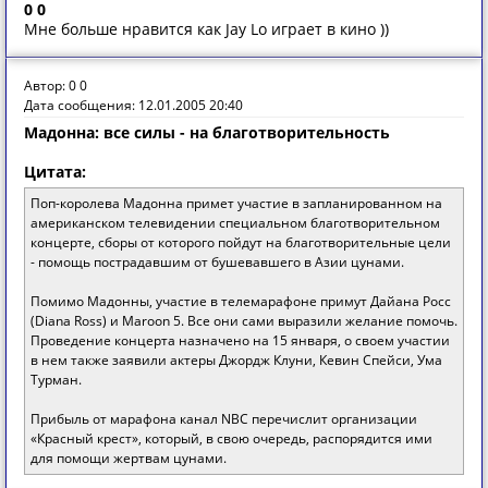
0 0
Мне больше нравится как Jay Lo играет в кино ))
Автор: 0 0
Дата сообщения: 12.01.2005 20:40
Мадонна: все силы - на благотворительность
Цитата:
Поп-королева Мадонна примет участие в запланированном на
американском телевидении специальном благотворительном
концерте, сборы от которого пойдут на благотворительные цели
- помощь пострадавшим от бушевавшего в Азии цунами.
Помимо Мадонны, участие в телемарафоне примут Дайана Росс
(Diana Ross) и Maroon 5. Все они сами выразили желание помочь.
Проведение концерта назначено на 15 января, о своем участии
в нем также заявили актеры Джордж Клуни, Кевин Спейси, Ума
Турман.
Прибыль от марафона канал NBC перечислит организации
«Красный крест», который, в свою очередь, распорядится ими
для помощи жертвам цунами.