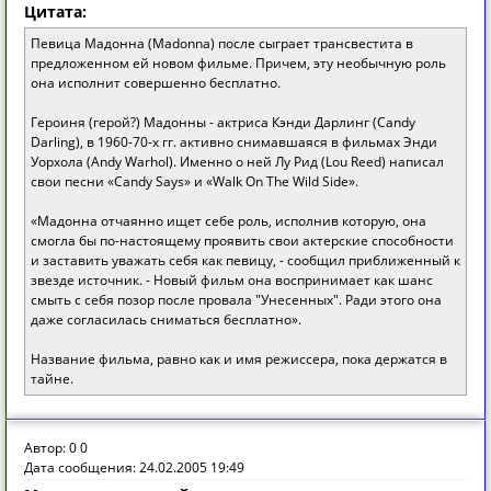
Цитата:
Певица Мадонна (Madonna) после сыграет трансвестита в
предложенном ей новом фильме. Причем, эту необычную роль
она исполнит совершенно бесплатно.
Героиня (герой?) Мадонны - актриса Кэнди Дарлинг (Candy
Darling), в 1960-70-х гг. активно снимавшаяся в фильмах Энди
Уорхола (Andy Warhol). Именно о ней Лу Рид (Lou Reed) написал
свои песни «Candy Says» и «Walk On The Wild Side».
«Мадонна отчаянно ищет себе роль, исполнив которую, она
смогла бы по-настоящему проявить свои актерские способности
и заставить уважать себя как певицу, - сообщил приближенный к
звезде источник. - Новый фильм она воспринимает как шанс
смыть с себя позор после провала "Унесенных". Ради этого она
даже согласилась сниматься бесплатно».
Название фильма, равно как и имя режиссера, пока держатся в
тайне.
Автор: 0 0
Дата сообщения: 24.02.2005 19:49