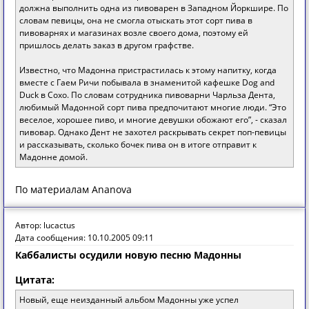
должна выполнить одна из пивоварен в Западном Йоркшире. По
словам певицы, она не смогла отыскать этот сорт пива в
пивоварнях и магазинах возле своего дома, поэтому ей
пришлось делать заказ в другом графстве.
Известно, что Мадонна пристрастилась к этому напитку, когда
вместе с Гаем Ричи побывала в знаменитой кафешке Dog and
Duck в Сохо. По словам сотрудника пивоварни Чарльза Дента,
любимый Мадонной сорт пива предпочитают многие люди. “Это
веселое, хорошее пиво, и многие девушки обожают его”, - сказал
пивовар. Однако Дент не захотел раскрывать секрет поп-певицы
и рассказывать, сколько бочек пива он в итоге отправит к
Мадонне домой.
По материалам Ananova
Автор: lucactus
Дата сообщения: 10.10.2005 09:11
Каббалисты осудили новую песню Мадонны
Цитата:
Новый, еще неизданный альбом Мадонны уже успел