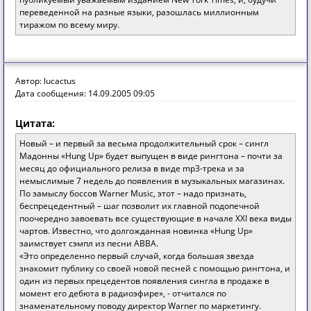
переведенной на разные языки, разошлась миллионным
тиражом по всему миру.
Автор: lucactus
Дата сообщения: 14.09.2005 09:05
Цитата:
Новый – и первый за весьма продолжительный срок – сингл
Мадонны «Hung Up» будет выпущен в виде рингтона – почти за
месяц до официального релиза в виде mp3-трека и за
немыслимые 7 недель до появления в музыкальных магазинах.
По замыслу боссов Warner Music, этот – надо признать,
беспрецедентный – шаг позволит их главной подопечной
поочередно завоевать все существующие в начале XXI века виды
чартов. Известно, что долгожданная новинка «Hung Up»
заимствует сэмпл из песни ABBA.
«Это определенно первый случай, когда большая звезда
знакомит публику со своей новой песней с помощью рингтона, и
один из первых прецедентов появления сингла в продаже в
момент его дебюта в радиоэфире», - отчитался по
знаменательному поводу директор Warner по маркетингу.