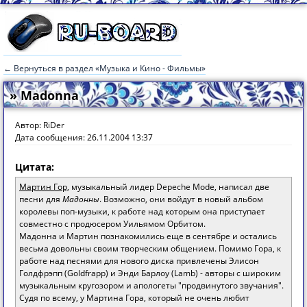
← Вернуться в раздел «Музыка и Кино - Фильмы»
» Madonna
Автор: RiDer
Дата сообщения: 26.11.2004 13:37
Цитата:
Мартин Гор,
музыкальный лидер Depeche Mode, написал две
песни для
Мадонны
. Возможно, они войдут в новый альбом
королевы поп-музыки, к работе над которым она приступает
совместно с продюсером Уильямом Орбитом.
Мадонна и Мартин познакомились еще в сентябре и остались
весьма довольны своим творческим общением. Помимо Гора, к
работе над песнями для нового диска привлечены Элисон
Голдфрэпп (Goldfrapp) и Энди Барлоу (Lamb) - авторы с широким
музыкальным кругозором и апологеты "продвинутого звучания".
Судя по всему, у Мартина Гора, который не очень любит