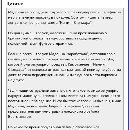
Цитата:
Мадонна за последний год около 50 раз подверглась штрафам за
неоплаченную парковку в Лондоне. Об этом пишет в четверг
лондонская вечерняя газета "Ивнинг Стэндард".
Общая сумма штрафов, наложенных на проживающую в
британской столице певицу, составила порядка двух с
половиной тысяч фунтов стерлингов.
Больше всего штрафов Мадонна "заработала", оставляя свою
машину нелегально припаркованной вблизи фитнесс-клуба,
который она регулярно посещает. Как отмечает "Ивнинг
Стэндард", от выписки штрафных квитанций певицу не уберегла
даже тактика передвижения машины с одного места парковки
на другое.
"Если наши сотрудники замечают, что какое-то лицо регулярно
паркует машину в неположенном месте, за ним уже начинается
постоянное наблюдение. И кто бы этот человек ни был: вы, я или
Мадонна, он все равно будет оштрафован", - заявил
представитель администрации лондонского района
Вестминстер.
На какое-то время популярная певица отказалась от