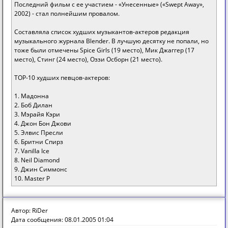
Последний фильм с ее участием - «Унесенные» («Swept Away»,
2002) - стал полнейшим провалом.
Составляла список худших музыкантов-актеров редакция
музыкального журнала Blender. В лучшую десятку не попали, но
тоже были отмечены Spice Girls (19 место), Мик Джаггер (17
место), Стинг (24 место), Оззи Осборн (21 место).
ТОР-10 худших певцов-актеров:
1. Мадонна
2. Боб Дилан
3. Мэрайя Кэри
4. Джон Бон Джови
5. Элвис Пресли
6. Бритни Спирз
7. Vanilla Ice
8. Neil Diamond
9. Джин Симмонс
10. Master P
Автор: RiDer
Дата сообщения: 08.01.2005 01:04