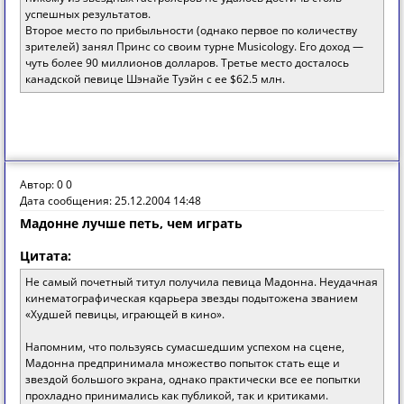
успешных результатов.
Второе место по прибыльности (однако первое по количеству
зрителей) занял Принс со своим турне Musicology. Его доход —
чуть более 90 миллионов долларов. Третье место досталось
канадской певице Шэнайе Туэйн с ее $62.5 млн.
Автор: 0 0
Дата сообщения: 25.12.2004 14:48
Мадонне лучше петь, чем играть
Цитата:
Не самый почетный титул получила певица Мадонна. Неудачная
кинематографическая кqарьера звезды подытожена званием
«Худшей певицы, играющей в кино».
Напомним, что пользуясь сумасшедшим успехом на сцене,
Мадонна предпринимала множество попыток стать еще и
звездой большого экрана, однако практически все ее попытки
прохладно принимались как публикой, так и критиками.