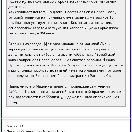
подвергнуться критике со стороны израильских религиозных
деятелей.
Как сообщает Reuters, на диске "Confessions on a Dance Floor",
который появится на прилавках музыкальных магазинов 15
ноября, присутствует песня "Isaac". Композиция посвящена
основоположнику тайного учения Каббала Ицхаку Лурье (Isaac
Luria), жившему в XVI веке.
Раввины из города Цфат, ухаживающие за могилой Лурьи,
упрекнули певицу в нарушении табу и попытке получить
дополнительную прибыль на имени каббалиста. "Еврейский
закон запрещает использовать имя святого раввина Ицхака
Лурьи с целью наживы. Поступок Мадонны просто недопустим, и
я могу только посочувствовать ей из-за того наказания, которое
она получит от Всевышнего", - заявил раввин Рафаэль Коэн.
Напомним, что Мадонна является приверженцем учения
Каббалы. Певица носит на левой руке красный браслет - символ
принадлежности к каббализму, и даже приняла еврейское имя
Эстер.
Автор: UKPR
Дата сообщения: 30.10.2005 12:22