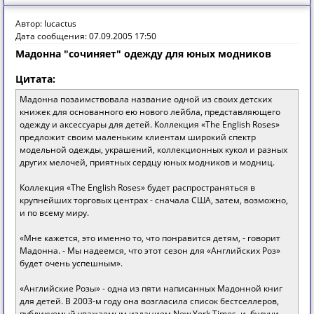
Автор: lucactus
Дата сообщения: 07.09.2005 17:50
Мадонна "сочиняет" одежду для юных модников
Цитата:
Мадонна позаимствовала название одной из своих детских
книжек для основанного ею нового лейбла, представляющего
одежду и аксессуары для детей. Коллекция «The English Roses»
предложит своим маленьким клиентам широкий спектр
модельной одежды, украшений, коллекционных кукол и разных
других мелочей, приятных сердцу юных модников и модниц.
Коллекция «The English Roses» будет распространяться в
крупнейших торговых центрах - сначала США, затем, возможно,
и по всему миру.
«Мне кажется, это именно то, что понравится детям, - говорит
Мадонна. - Мы надеемся, что этот сезон для «Английских Роз»
будет очень успешным».
«Английские Розы» - одна из пяти написанных Мадонной книг
для детей. В 2003-м году она возгласила список бестселлеров,
публикуемый уважаемым изданием New York Times, и, будучи