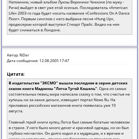
Напомним, новый альбом Луизы Вероники Чикконе (по мужу -
Ричи) выйдет в свет уже этой осенью. Последователь «American
Life» 2003-го года будет носить название «Confessions On A Dance
Floor». Первым синглом с него выбрана песня «Hung Up»,
продюсером которой выступил Стюарт Прайс. Видео на нее
будет сниматься в Лондоне.
Автор: RiDer
Дата сообщения: 12.08.2005 17:47
Цитата:
В издательстве "ЭКСМО" вышла последняя в серии детских
сказок книга Мадонны "Лотса Тугой Кошель"
. Одна из самых
состоятельных певиц мира написала сказку о том, что счастья не
купишь ни за какие деньги, извещает портал News Ru. На
прилавках российских магазинов книга появилась уже 10
августа.
Главный герой книги купец Лотса был самым богатым человеком
в стране. У него было много денег и красивой одежды, но он был
глубоко несчастен. Он долго ходил и к мудрецам, и к врачам и
никак не мог понять, почему его богатство не приносит ему