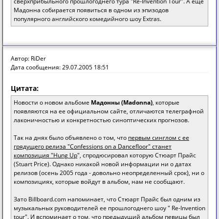
сверхприбыльного прошлогоднего тура "Re-Invention Tour". А ещё
Мадонна собирается появиться в одном из эпизодов
популярного английского комедийного шоу Extras.
Автор: RiDer
Дата сообщения: 29.07.2005 18:51
Цитата:
Новости о новом альбоме
Мадонны (Madonna)
, которые
появляются на ее официальном сайте, отличаются телеграфной
лаконичностью и конкретностью синоптических прогнозов.
Так на днях было объявлено о том, что
первым синглом с ее
грядущего релиза "Confessions on a Dancefloor" станет
композиция "Hung Up
", спродюсировал которую Стюарт Прайс
(Stuart Price). Однако никакой новой информации ни о датах
релизов (осень 2005 года - довольно неопределенный срок), ни о
композициях, которые войдут в альбом, нам не сообщают.
Зато Billboard.com напоминает, что Стюарт Прайс был одним из
музыкальных руководителей ее прошлогоднего шоу " Re-Invention
tour". И вспоминает о том, что предыдущий альбом певицы был