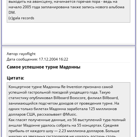
выходить на авансцену, начинается горячая пора - ведь на
начало 2005 года запланирована также запись нового альбома
DM.
(c)gala records
Автор: rayoflight
Дата сообщения: 17.12.2004 16:22
Самое успешноe турне Мадонны
Цитата:
Концертное турне Мадонны Re-Invention признано самой
успешной гастрольной поездкой уходящего года. Такую
статистику опубликовал Billboard Boxscore, филиал Billboard,
занимающийся подсчетом доходов от проведения турне. На
одних только билетах Мадонна заработала 125 миллионов
долларов США, рассказывает @Music.
Как гласят полученные данные, из 56 выступлений тура полный
аншлаг Мадонне удалось собрать на 55 концертах. Средняя
прибыль от каждого шоу — 2.23 миллиона долларов. Больше
никому из звездных гастролеров не удалось достичь столь