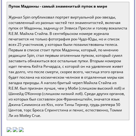
Пупок Мадонны - самый знаменитый пупок в мире
Журнал Spin опубликовал портрет виртуальной рок-звезды,
составленный из разных частей тел знаменитостей, включая
пупок от Мадонны, задницу от Элвиса Пресли и голову вокалиста
R.E.M. Майкла Стайпа. В сентябрьском номере журнала
печатается не только фотография рок-Чудо-Юды, но и список
всех 25 участников, у которых были позаимствованы телеса.
Первым в списке стоит пупок Мадонны, который, по мнению
редакции Spin, стал первым оголенным пупком, который сумел
заставить обнажиться все остальные пупки. Вторым номером
идет печень Кейта Ричардса, с которой он на удивление живет
так долго, что после смерти, скорее всего, частица этого органа
будет послана на космическом челноке в отдаленные миры как
загадка природы. А наголо бритый череп Майкла Стайпа из
R.E.M. был признан лучше, чем у Моби (слишком высокий лоб) и
Шинейд О’Коннор (слишком низкий лоб). Среди других органов,
из которых был составлен рок-Франкенштейн, значатся язык
Джина Симмонса из Kiss, ноги Тины Тернер, грудь рэппера 50
Центов, торс Брюса Спрингстина и пенис, естественно, Томми
Ли из Motley Crue.