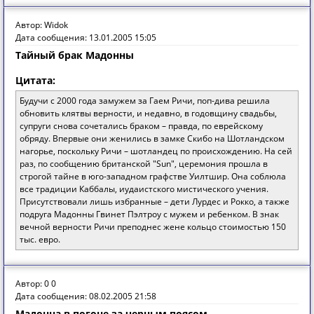
Автор: Widok
Дата сообщения: 13.01.2005 15:05
Тайный брак Мадонны
Цитата:
Будучи с 2000 года замужем за Гаем Ричи, поп-дива решила
обновить клятвы верности, и недавно, в годовщину свадьбы,
супруги снова сочетались браком – правда, по еврейскому
обряду. Впервые они женились в замке Скибо на Шотландском
нагорье, поскольку Ричи – шотландец по происхождению. На сей
раз, по сообщению британской "Sun", церемония прошла в
строгой тайне в юго-западном графстве Уилтшир. Она соблюла
все традиции Каббалы, иудаистского мистического учения.
Присутствовали лишь избранные – дети Лурдес и Рокко, а также
подруга Мадонны Гвинет Пэлтроу с мужем и ребенком. В знак
вечной верности Ричи преподнес жене кольцо стоимостью 150
тыс. евро.
Автор: 0 0
Дата сообщения: 08.02.2005 21:58
Мадонна в погоне за черным поясом