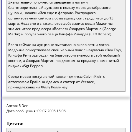
Значительно пополнился звездными лотами
благотворительный аукцион в пользу жертв декабрьского
цунами, начавшийся еще в феврале. Распродажа,
организованная сайтом clothesagency.com, продлится до 13
марта. Недавно в список лотов добавились вещи Мадонны,
знаменитого продюсера «Beatles» Джорджа Мартина (George
Martin) и популярного певца Клиффа Ричарда (Cliff Richard).
Всего сейчас на аукционе выставлено около сотни лотов.
Мадонна пожертвовала свой черный пояс с надписью «Boy Toy»,
Клиффа Ричарда отдал на благотворительность свой любимый
костюм, а Джордж Мартин предложил на продажу знаменитый
пиджак «Sgt Pepper».
Среди новых поступлений также - джинсы Calvin Klein с
автографом Брайана Адамса и свитер от Versace,
принадлежавший Филу Коллинзу.
Автор: RiDer
Дата сообщения: 09.07.2005 15:06
Цитата: