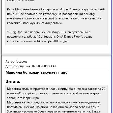
своих материалов.
Ради Мадонны Бенни Андерсон и Бйорн Ульвеус нарушили своё
привычное правило, по которому не позволяли ни одному
музыканту использовать в своём творчестве мотивы, ставшие
классикой поп-музыки семидесятых.
"Hung Up" - это первый сингл Мадонны, выпускаемый в
поддержку альбома "Confessions On A Dance Floor", релиз
которого состоится 14 ноября 2005 года.
Автор: lucactus
Дата сообщения: 07.10.2005 13:47
Мадонна бочками закупает пиво
Цитата:
Мадонна сильно пристрастилась к пиву. На днях она заказала 72
пинты (41 литр) этого пенного напитка в одной из пивоварен
западного Йоркшира.
Мадонна немного удивила своих поклонников неожиданным
поступком. Несколько дней назад она заказала себе на дом в
Уилтшир несколько бочек горького ячменного напитка. Заказ