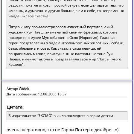
радости, пока не открыл простой секрет: если делишься тем, что
имеешь, и думаешь о других больше, чем о себе, то непременно
найдешь свое счастье.
Пятую книгу проиллюстрировал известный португальский
художник Руи Паеш, знаменитый своими фресками, которые
находятся в музее Мункебаккен в Осло (Норвегия). Главные
герои представлены в виде антропоморфных животных - собаки,
быка, обезьяны и совы. Как сказала сама певица, ей
понравились мягкие, приглушенные пастельные тона Руи
Паэша, именно так она и представляла себе мир "Лотсы Тугого
Кошеля".
Автор: Widok
Дата сообщения: 12.08.2005 18:37
Цитата:
В издательстве "ЭКСМО" вышла последняя в серии детски
очень оперативно, это не Гарри Поттер в декабре.. =)