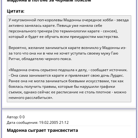
Цитата:
У неугомонной поп-королевы Мадонны очередное хобби - звезда
активно занялась карате. Певица уже наняла себе
персонального тренера (по терминологии карате - сенсея),
который и будет ее обучать всем премудростям мастерства.
Вероятно, желание заниматься карате возникло у Мадонны из-
за того что она ни в чем не хочет уступать своему мужу Гаю
Ритчи, обладателю черного пояса.
«Мадонна очень серьезно подошла к делу, - сообщает источник.
- Она сама занимается карате и привлекает свою дочь Лурдес.
Ранее она не могла заниматься боевыми искусствами, так как
боялась получить травмы, которые бы нарушили графики
съемок, однако сейчас ее расписание не столь плотное - можно
немного расслабиться».
Автор: 0 0
Дата сообщения: 19.02.2005 21:12
Мадонна сыграет трансвестита