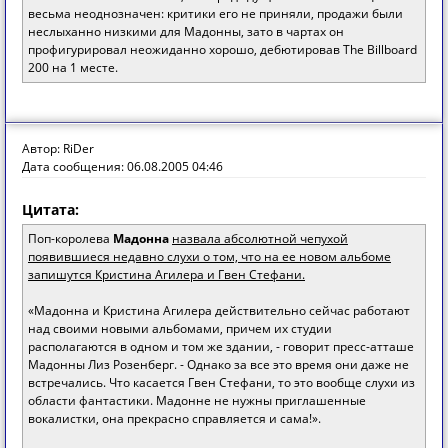
весьма неоднозначен: критики его не приняли, продажи были
неслыханно низкими для Мадонны, зато в чартах он
профигурировал неожиданно хорошо, дебютировав The Billboard
200 на 1 месте.
Автор: RiDer
Дата сообщения: 06.08.2005 04:46
Цитата:
Поп-королева
Мадонна
назвала абсолютной чепухой
появившиеся недавно слухи о том, что на ее новом альбоме
запишутся Кристина Агилера и Гвен Стефани.
«Мадонна и Кристина Агилера действительно сейчас работают
над своими новыми альбомами, причем их студии
располагаются в одном и том же здании, - говорит пресс-атташе
Мадонны Лиз Розенберг. - Однако за все это время они даже не
встречались. Что касается Гвен Стефани, то это вообще слухи из
области фантастики. Мадонне не нужны приглашенные
вокалистки, она прекрасно справляется и сама!».