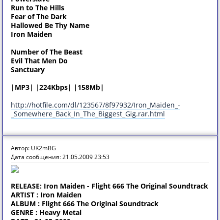
Run to The Hills
Fear of The Dark
Hallowed Be Thy Name
Iron Maiden
Number of The Beast
Evil That Men Do
Sanctuary
|MP3| |224Kbps| |158Mb|
http://hotfile.com/dl/123567/8f97932/Iron_Maiden_-
_Somewhere_Back_In_The_Biggest_Gig.rar.html
Автор: UK2mBG
Дата сообщения: 21.05.2009 23:53
RELEASE: Iron Maiden - Flight 666 The Original Soundtrack
ARTIST : Iron Maiden
ALBUM : Flight 666 The Original Soundtrack
GENRE : Heavy Metal