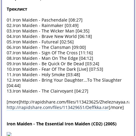
Треклист
01.Iron Maiden - Paschendale [08:27]
02.Iron Maiden - Rainmaker [03:49]
03.Iron Maiden - The Wicker Man [04:35]
04.Iron Maiden - Brave New World [06:18]
05.Iron Maiden - Futureal [02:56]
06.Iron Maiden - The Clansman [09:00]
07.Iron Maiden - Sign Of The Cross [11:16]
08.Iron Maiden - Man On The Edge [04:12]
09.Iron Maiden - Be Quick Or Be Dead [03:24]
10.Iron Maiden - Fear Of The Dark [Live] [07:53]
11.Iron Maiden - Holy Smoke [03:48]
12.Iron Maiden - Bring Your Daughter...To The Slaughter
[04:44]
13.Iron Maiden - The Clairvoyant [04:27]
[more]http://rapidshare.com/files/113423625/Zheleznayaa.rar
http://rapidshare.com/files/113429651/Deffkka.rar
[/more]
Iron Maiden - The Essential Iron Maiden (CD2) (2005)