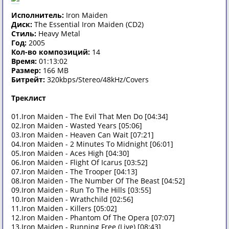
Исполнитель:
Iron Maiden
Диск:
The Essential Iron Maiden (CD2)
Стиль:
Heavy Metal
Год:
2005
Кол-во композиций:
14
Время:
01:13:02
Размер:
166 MB
Битрейт:
320kbps/Stereo/48kHz/Covers
Треклист
01.Iron Maiden - The Evil That Men Do [04:34]
02.Iron Maiden - Wasted Years [05:06]
03.Iron Maiden - Heaven Can Wait [07:21]
04.Iron Maiden - 2 Minutes To Midnight [06:01]
05.Iron Maiden - Aces High [04:30]
06.Iron Maiden - Flight Of Icarus [03:52]
07.Iron Maiden - The Trooper [04:13]
08.Iron Maiden - The Number Of The Beast [04:52]
09.Iron Maiden - Run To The Hills [03:55]
10.Iron Maiden - Wrathchild [02:56]
11.Iron Maiden - Killers [05:02]
12.Iron Maiden - Phantom Of The Opera [07:07]
13.Iron Maiden - Running Free (Live) [08:43]