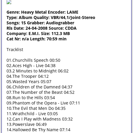
Genre: Heavy Metal Encoder: LAME
Type: Album Quality: VBR/44,1/Joint-Stereo
Songs: 15 Grabber: Audiograbber
Rls Date: 24-04-2008 Source: CDDA
Company: E.M.I. Size: 112.3 MB
Cat Nr: n/a Length: 70:59 min
Tracklist
01.Churchills Speech 00:50
02.Aces High - Live 04:38
03.2 Minutes to Midnight 06:02
04.The Trooper 04:12
05.Wasted Years 05:07
06.Children of the Damned 04:37
07.The Number of the Beast 04:52
08.Run to the Hills 03:54
09.Phantom of the Opera - Live 07:11
10.The Evil that Men Do 04:35
11.Wrathchild - Live 03:05
12.Can I Play with Madness 03:32
13.Powerslave 06:49
14.Hallowed Be Thy Name 07:14