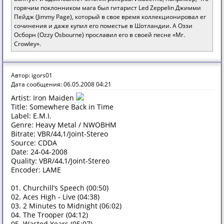
горячим поклонником мага был гитарист Led Zeppelin Джимми
Пейдж (Jimmy Page), который в свое время коллекционировал ег
сочинения и даже купил его поместье в Шотландии. А Оззи
Осборн (Ozzy Osbourne) прославил его в своей песне «Mr.
Crowley».
Автор: igors01
Дата сообщения: 06.05.2008 04:21
Artist: Iron Maiden
Title: Somewhere Back in Time
Label: E.M.I.
Genre: Heavy Metal / NWOBHM
Bitrate: VBR/44,1/Joint-Stereo
Source: CDDA
Date: 24-04-2008
Quality: VBR/44,1/Joint-Stereo
Encoder: LAME
01. Churchill’s Speech (00:50)
02. Aces High - Live (04:38)
03. 2 Minutes to Midnight (06:02)
04. The Trooper (04:12)
05. Wasted Years (05:07)