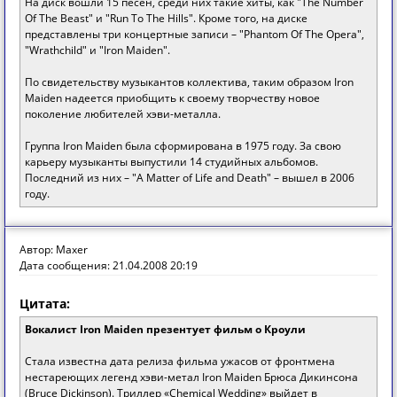
На диск вошли 15 песен, среди них такие хиты, как "The Number
Of The Beast" и "Run To The Hills". Кроме того, на диске
представлены три концертные записи – "Phantom Of The Opera",
"Wrathchild" и "Iron Maiden".
По свидетельству музыкантов коллектива, таким образом Iron
Maiden надеется приобщить к своему творчеству новое
поколение любителей хэви-металла.
Группа Iron Maiden была сформирована в 1975 году. За свою
карьеру музыканты выпустили 14 студийных альбомов.
Последний из них – "A Matter of Life and Death" – вышел в 2006
году.
Автор: Maxer
Дата сообщения: 21.04.2008 20:19
Цитата:
Вокалист Iron Maiden презентует фильм о Кроули
Стала известна дата релиза фильма ужасов от фронтмена
нестареющих легенд хэви-метал Iron Maiden Брюса Дикинсона
(Bruce Dickinson). Триллер «Chemical Wedding» выйдет в