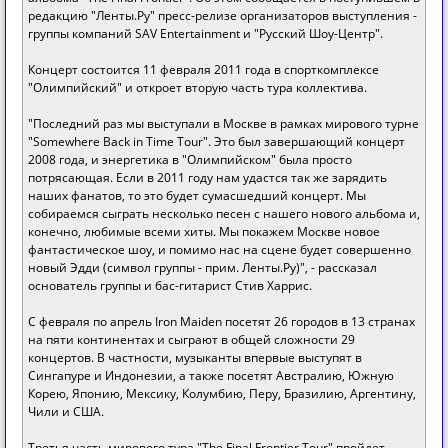
редакцию "Ленты.Ру" пресс-релизе организаторов выступления -
группы компаний SAV Entertainment и "Русский Шоу-Центр".
Концерт состоится 11 февраля 2011 года в спорткомплексе
"Олимпийский" и откроет вторую часть тура коллектива.
"Последний раз мы выступали в Москве в рамках мирового турне
"Somewhere Back in Time Tour". Это был завершающий концерт
2008 года, и энергетика в "Олимпийском" была просто
потрясающая. Если в 2011 году нам удастся так же зарядить
наших фанатов, то это будет сумасшедший концерт. Мы
собираемся сыграть несколько песен с нашего нового альбома и,
конечно, любимые всеми хиты. Мы покажем Москве новое
фантастическое шоу, и помимо нас на сцене будет совершенно
новый Эдди (символ группы - прим. Ленты.Ру)", - рассказал
основатель группы и бас-гитарист Стив Харрис.
С февраля по апрель Iron Maiden посетят 26 городов в 13 странах
на пяти континентах и сыграют в общей сложности 29
концертов. В частности, музыканты впервые выступят в
Сингапуре и Индонезии, а также посетят Австралию, Южную
Корею, Японию, Мексику, Колумбию, Перу, Бразилию, Аргентину,
Чили и США.
Третья часть мирового тура "The Final Frontier Tour" пройдет