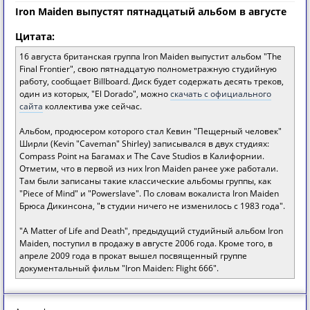
Iron Maiden выпустят пятнадцатый альбом в августе
Цитата:
16 августа британская группа Iron Maiden выпустит альбом "The
Final Frontier", свою пятнадцатую полнометражную студийную
работу, сообщает Billboard. Диск будет содержать десять треков,
один из которых, "El Dorado", можно
скачать с официального
сайта
коллектива уже сейчас.
Альбом, продюсером которого стал Кевин "Пещерный человек"
Ширли (Kevin "Caveman" Shirley) записывался в двух студиях:
Compass Point на Багамах и The Cave Studios в Калифорнии.
Отметим, что в первой из них Iron Maiden ранее уже работали.
Там были записаны такие классические альбомы группы, как
"Piece of Mind" и "Powerslave". По словам вокалиста Iron Maiden
Брюса Дикинсона, "в студии ничего не изменилось с 1983 года".
"A Matter of Life and Death", предыдущий студийный альбом Iron
Maiden, поступил в продажу в августе 2006 года. Кроме того, в
апреле 2009 года в прокат вышел посвященный группе
документальный фильм "Iron Maiden: Flight 666".