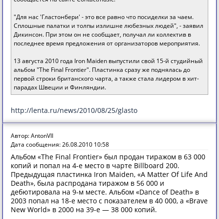
"Для нас 'Гластонбери' - это все равно что посиделки за чаем.
Сплошные палатки и толпы излишне любезных людей", - заявил
Дикинсон. При этом он не сообщает, получал ли коллектив в
последнее время предложения от организаторов мероприятия.
13 августа 2010 года Iron Maiden выпустили свой 15-й студийный
альбом "The Final Frontier". Пластинка сразу же поднялась до
первой строки британского чарта, а также стала лидером в хит-
парадах Швеции и Финляндии.
http://lenta.ru/news/2010/08/25/glasto
Автор: AntonVII
Дата сообщения: 26.08.2010 10:58
Альбом «The Final Frontier» был продан тиражом в 63 000
копий и попал на 4-е место в чарте Billboard 200.
Предыдущая пластинка Iron Maiden, «A Matter Of Life And
Death», была распродана тиражом в 56 000 и
дебютировала на 9-м месте. Альбом «Dance of Death» в
2003 попал на 18-е место с показателем в 40 000, а «Brave
New World» в 2000 на 39-е — 38 000 копий.