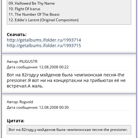
09. Hallowed Be Thy Name
10. Flight Of Icarus
11. The Number Of The Beast
12. Eddie's Larent (Original Composition)
Скачать:
http://getalbums.ifolder.ru/1993714
http://getalbums.ifolder.ru/1993715
Автор: PILIGUSTR
Дата сообщения: 12.08.2008 00:22
Вот на 82году,у мэйденов была чемпионская песня-the
presioner.Я вот ни на концертах,ни на трибьютах её не
встречал.А жаль.
Автор: Rogvold
Дата сообщения: 12.08.2008 00:30
Цитата:
Вот на 82году,у мэйденов была чемпионская песня-the presioner.