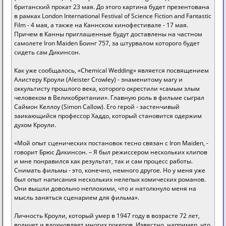
британский прокат 23 мая. До этого картина будет презентована
в рамках London International Festival of Science Fiction and Fantastic
Film - 4 мая, а также на Каннском кинофестивале - 17 мая.
Причем в Канны приглашенные будут доставлены на частном
самолете Iron Maiden Боинг 757, за штурвалом которого будет
сидеть сам Дикинсон.
Как уже сообщалось, «Chemical Wedding» является посвящением
Алистеру Кроули (Aleister Crowley) - знаменитому магу и
оккультисту прошлого века, которого окрестили «самым злым
человеком в Великобритании». Главную роль в фильме сыграл
Саймон Келлоу (Simon Callow). Его герой - застенчивый
заикающийся профессор Хаддо, который становится одержим
духом Кроули.
«Мой опыт сценических постановок тесно связан с Iron Maiden, -
говорит Брюс Дикинсон. – Я был режиссером нескольких клипов
и мне понравился как результат, так и сам процесс работы.
Снимать фильмы - это, конечно, немного другое. Но у меня уже
был опыт написания нескольких нелепых комических романов.
Они вышли довольно неплохими, что и натолкнуло меня на
мысль заняться сценарием для фильма».
Личность Кроули, который умер в 1947 году в возрасте 72 лет,
волнует и вдохновляет многих рокеров. Известно, например, что