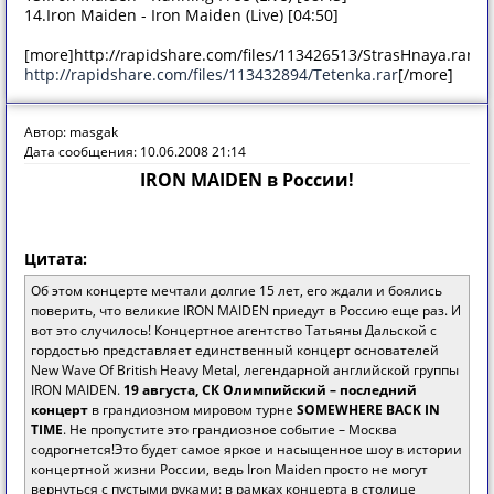
14.Iron Maiden - Iron Maiden (Live) [04:50]
[more]http://rapidshare.com/files/113426513/StrasHnaya.rar
http://rapidshare.com/files/113432894/Tetenka.rar
[/more]
Автор: masgak
Дата сообщения: 10.06.2008 21:14
IRON MAIDEN в России!
Цитата:
Об этом концерте мечтали долгие 15 лет, его ждали и боялись
поверить, что великие IRON MAIDEN приедут в Россию еще раз. И
вот это случилось! Концертное агентство Татьяны Дальской с
гордостью представляет единственный концерт основателей
New Wave Of British Heavy Metal, легендарной английской группы
IRON MAIDEN.
19 августа, СК Олимпийский – последний
концерт
в грандиозном мировом турне
SOMEWHERE BACK IN
TIME
. Не пропустите это грандиозное событие – Москва
содрогнется!Это будет самое яркое и насыщенное шоу в истории
концертной жизни России, ведь Iron Maiden просто не могут
вернуться с пустыми руками: в рамках концерта в столице