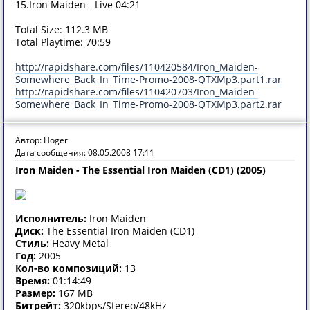
15.Iron Maiden - Live 04:21
Total Size: 112.3 MB
Total Playtime: 70:59
http://rapidshare.com/files/110420584/Iron_Maiden-
Somewhere_Back_In_Time-Promo-2008-QTXMp3.part1.rar
http://rapidshare.com/files/110420703/Iron_Maiden-
Somewhere_Back_In_Time-Promo-2008-QTXMp3.part2.rar
Автор: Hoger
Дата сообщения: 08.05.2008 17:11
Iron Maiden - The Essential Iron Maiden (CD1) (2005)
Исполнитель:
Iron Maiden
Диск:
The Essential Iron Maiden (CD1)
Стиль:
Heavy Metal
Год:
2005
Кол-во композиций:
13
Время:
01:14:49
Размер:
167 MB
Битрейт:
320kbps/Stereo/48kHz