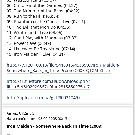
06. Children of the Damned (04:37)
07. The Number of the Beast (04:52)
08. Run to the Hills (03:54)
09. Phantom of the Opera - Live (07:11)
10. The Evil that Men Do (04:35)
11. Wrathchild - Live (03:05)
12. Can I Play with Madness (03:32)
13. Powerslave (06:49)
14. Hallowed Be Thy Name (07:14)
15. Iron Maiden - Live (04:21)
http://77.120.100.13/file/5446915/4533999/Iron_Maiden-
Somewhere_Back_In_Time-Promo-2008-QTXMp3.rar
http://s1.filestore.com.ua/download.php?
file=c5ef8f02029867d9fbe2315850975bc7
http://upload.com.ua/get/900210497
Автор: UK2mBG
Дата сообщения: 08.05.2008 08:13
Iron Maiden - Somewhere Back In Time (2008)