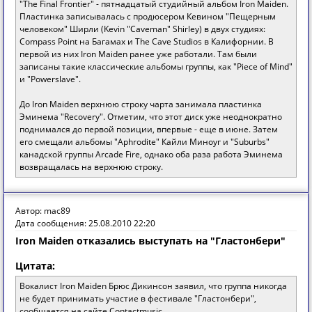
"The Final Frontier" - пятнадцатый студийный альбом Iron Maiden.
Пластинка записывалась с продюсером Кевином "Пещерным
человеком" Ширли (Kevin "Caveman" Shirley) в двух студиях:
Compass Point на Багамах и The Cave Studios в Калифорнии. В
первой из них Iron Maiden ранее уже работали. Там были
записаны такие классические альбомы группы, как "Piece of Mind"
и "Powerslave".
До Iron Maiden верхнюю строку чарта занимала пластинка
Эминема "Recovery". Отметим, что этот диск уже неоднократно
поднимался до первой позиции, впервые - еще в июне. Затем
его смещали альбомы "Aphrodite" Кайли Миноуг и "Suburbs"
канадской группы Arcade Fire, однако оба раза работа Эминема
возвращалась на верхнюю строку.
Автор: mac89
Дата сообщения: 25.08.2010 22:20
Iron Maiden отказались выступать на "Гластонбери"
Цитата:
Вокалист Iron Maiden Брюс Дикинсон заявил, что группа никогда
не будет принимать участие в фестивале "Гластонбери",
сообщается на сайте Contactmusic.