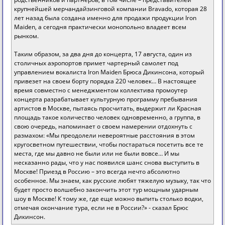
крупнейшей мерчандайзинговой компании Bravado, которая 28
лет назад была создана именно для продажи продукции Iron
Maiden, а сегодня практически монопольно владеет всем
рынком.
Таким образом, за два дня до концерта, 17 августа, один из
столичных аэропортов примет чартерный самолет под
управлением вокалиста Iron Maiden Брюса Дикинсона, который
привезет на своем борту порядка 220 человек… В настоящее
время совместно с менеджментом коллектива промоутер
концерта разрабатывает культурную программу пребывания
артистов в Москве, пытаясь просчитать, выдержит ли Красная
площадь такое количество человек одновременно, а группа, в
свою очередь, напоминает о своем намерении отдохнуть с
размахом: «Мы преодолели невероятные расстояния в этом
кругосветном путешествии, чтобы постараться посетить все те
места, где мы давно не были или не были вовсе… И мы
несказанно рады, что у нас появился шанс снова выступить в
Москве! Приезд в Россию – это всегда нечто абсолютно
особенное. Мы знаем, как русские любят тяжелую музыку, так что
будет просто волшебно закончить этот тур мощным ударным
шоу в Москве! К тому же, где еще можно выпить столько водки,
отмечая окончание тура, если не в России?» - сказал Брюс
Дикинсон.