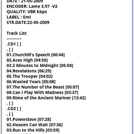
DATE : 21-05-2009
ENCODER: Lame 3.97 -V2
QUALITY: VBR kbps
LABEL : Emi
STR.DATE:22-05-2009
Track List
----------
.CD1 [ ]
. [ ]
01.Churchill's Speech [00:44]
02.Aces High [04:50]
03.2 Minutes to Midnight [05:58]
04.Revelations [06:29]
05.The Trooper [04:02]
06.Wasted Years [05:08]
07.The Number of the Beast [05:07]
08.Can I Play With Madness [03:37]
09.Rime of the Ancient Mariner [13:42]
. [ ]
.CD2 [ ]
. [ ]
01.Powerslave [07:28]
02.Heaven Can Wait [07:36]
03.Run to the Hills [03:59]