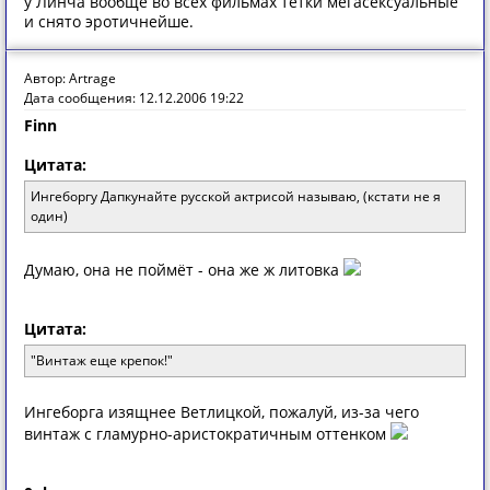
у Линча вообще во всех фильмах тетки мегасексуальные
и снято эротичнейше.
Автор: Artrage
Дата сообщения: 12.12.2006 19:22
Finn
Цитата:
Ингеборгу Дапкунайте русской актрисой называю, (кстати не я
один)
Думаю, она не поймёт - она же ж литовка
Цитата:
"Винтаж еще крепок!"
Ингеборга изящнее Ветлицкой, пожалуй, из-за чего
винтаж с гламурно-аристократичным оттенком