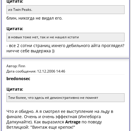
Цитата:
из Twin Peaks.
блин, никогда не видал его.
Цитата:
в новых тоже нет, так и не нашел кстати
- все 2 сотни страниц ихнего дебильного айта проглядел?
ничче себе выдержка ))
Автор: Finn
Дата сообщения: 12.12.2006 14:46
bredonosec
Цитата:
Тем более, что здесь её демонстративно не помнят
Что и обидно. А я смотрел ее выступление на льду в
финале. Очень и очень эффектная (Ингеборга
Дапкунайте). Как выразился
Artrage
по поводу
Ветлицкой: "Винтаж еще крепок!"