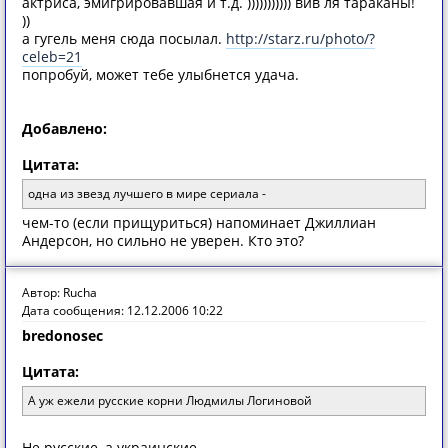
актриса, эмигрировавшая и т.д. ))))))))))) вив ля тараканы!
))
а гугель меня сюда посылал.
http://starz.ru/photo/?
celeb=21
попробуй, может тебе улыбнется удача.
Добавлено:
Цитата:
одна из звезд лучшего в мире сериала -
чем-то (если прищуриться) напоминает Джиллиан
Андерсон, но сильно не уверен. Кто это?
Автор: Rucha
Дата сообщения: 12.12.2006 10:22
bredonosec
Цитата:
А уж ежели русские корни Людмилы Логиновой
Не русские, а украинские.