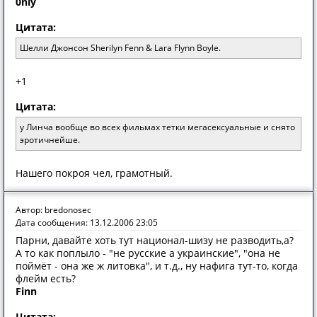
0nly
Цитата:
Шелли Джонсон Sherilyn Fenn & Lara Flynn Boyle.
+1
Цитата:
у Линча вообще во всех фильмах тетки мегасексуальные и снято
эротичнейше.
Нашего покроя чел, грамотный.
Автор: bredonosec
Дата сообщения: 13.12.2006 23:05
Парни, давайте хоть тут национал-шизу не разводить,а?
А то как поплыло - "не русские а украинские", "она не
поймёт - она же ж литовка", и т.д., ну нафига тут-то, когда
флейм есть?
Finn
Цитата: