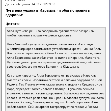
Дата сообщения: 14.03.2012 09:53
Пугачева уехала в Израиль, чтобы поправить
здоровье
Цитата:
Алла Пугачева решила совершить путешествие в Израиль,
чтобы поправить пошатнувшееся здоровье.
Пока бывший супруг примадонны отечественной эстрады
Филипп Киркоров занимается устройством крестин дочки Аллы-
Виктории и параллельно юбилейным гастрольным туром, сама
Алла Борисовна расслабляется на вилле в Израиле. Мало того,
Пугачева даже проигнорировала традиционный модный показ
своего любимого кутюрье Валентина Юдашкина.
Как стало известно, Алла Борисовна отправилась в Израиль
вместе со своей названной сестрой и близкой подругой Алиной
Редель. Там Пугачеву уже ждала вилла с видом на Средиземное
море, передает "Комсомольская правда". Пугачева решила
вплотную заняться своим здоровьем. Возможно, примадонна это
делает не только ради себя, но и ради молодого супруга Максима
Галкина. К слову, благоверного рядом с Аллой Борисовной не
наблюдается. Сейчас артист гастролирует по городам России -