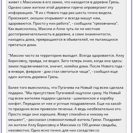
живет с Максимом в его замке, что находится в деревне Грязь.
Однако сами жители этой деревни горячо опровергают эту
информацию. "Я их с Нового года раз шесть точно видела.
Проезжают, окошки открывают и всегда машут нам,
здороваются. Просто у них работа", - сообщила "грязовчанка".
Как выяснилось, Максим и Алла чуть ли не местная
достопримечательность в деревне, а сами знаменитости,
находясь дома, превращаются в обывателей, не пытающихся
прятаться дома.
"Максим часто за территорию выходит. Всегда здоровается. Аллу
Борисовну, правда, не видел. Зато теперь знаю, когда она здесь:
замок подсвечивается, значит, хозяйка дома. После Нового года -
в январе, феврале - дом стал светиться чаще", - сообщил еще
один житель деревни Грязь.
Более того выяснилось, что Пугачева на Новый год всем сделала
подарки. "Мы присутствие Пугачевой ощутили сразу. На Новый
год всем жителям подарки сделала - шампанское и коробку
конфет. Передали от нее и устные поздравления. Еще на какой-
то праздник всем привезли печенье. А ведь необязательно это.
Просто люди они хорошие. Живут спокойно и никому не
мешают", - рассказал словоохотливый житель Грязи. Поздравят
ли жители Аллу Борисовну и Максима со 100 днями свадьбы,
неизвестно. Одно ясно точно: для них соседство со