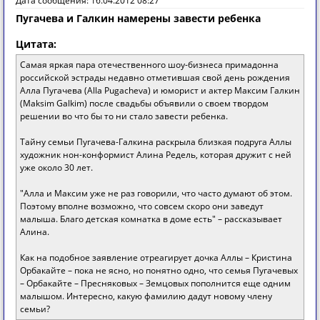
Дата сообщения: 16.04.2012 08:27
Пугачева и Галкин намерены завести ребенка
Цитата:
Самая яркая пара отечественного шоу-бизнеса примадонна
российской эстрады недавно отметившая свой день рождения
Алла Пугачева (Alla Pugacheva) и юморист и актер Максим Галкин
(Maksim Galkim) после свадьбы объявили о своем твордом
решении во что бы то ни стало завести ребенка.
Тайну семьи Пугачева-Галкина раскрыла близкая подруга Аллы
художник нон-конформист Алина Редель, которая дружит с ней
уже около 30 лет.
"Алла и Максим уже не раз говорили, что часто думают об этом.
Поэтому вполне возможно, что совсем скоро они заведут
малыша. Благо детская комнатка в доме есть" – рассказывает
Алина.
Как на подобное заявление отреагирует дочка Аллы – Кристина
Орбакайте – пока не ясно, но понятно одно, что семья Пугачевых
– Орбакайте – Пресняковых – Земцовых пополнится еще одним
малышом. Интересно, какую фамилию дадут новому члену
семьи?