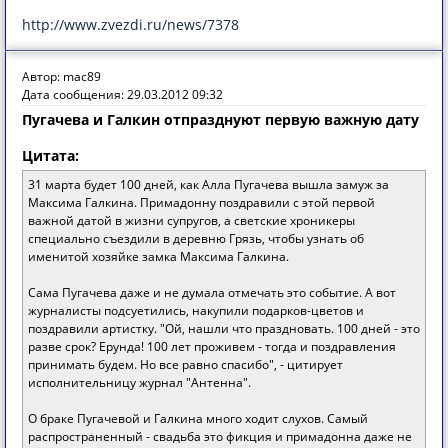
http://www.zvezdi.ru/news/7378
Автор: mac89
Дата сообщения: 29.03.2012 09:32
Пугачева и Галкин отпразднуют первую важную дату
Цитата:
31 марта будет 100 дней, как Алла Пугачева вышла замуж за
Максима Галкина. Примадонну поздравили с этой первой
важной датой в жизни супругов, а светские хроникеры
специально съездили в деревню Грязь, чтобы узнать об
именитой хозяйке замка Максима Галкина.
Сама Пугачева даже и не думала отмечать это событие. А вот
журналисты подсуетились, накупили подарков-цветов и
поздравили артистку. "Ой, нашли что праздновать. 100 дней - это
разве срок? Ерунда! 100 лет проживем - тогда и поздравления
принимать будем. Но все равно спасибо", - цитирует
исполнительницу журнал "Антенна".
О браке Пугачевой и Галкина много ходит слухов. Самый
распространенный - свадьба это фикция и примадонна даже не