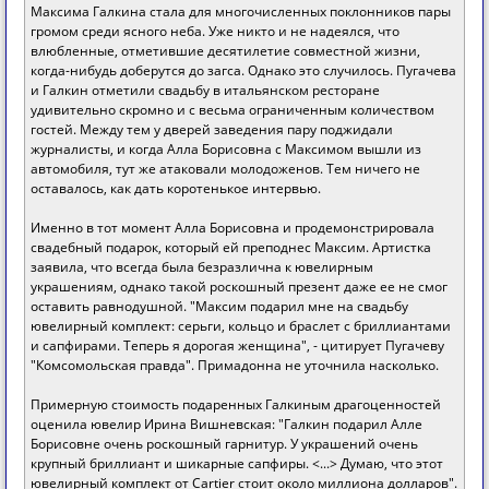
Максима Галкина стала для многочисленных поклонников пары
громом среди ясного неба. Уже никто и не надеялся, что
влюбленные, отметившие десятилетие совместной жизни,
когда-нибудь доберутся до загса. Однако это случилось. Пугачева
и Галкин отметили свадьбу в итальянском ресторане
удивительно скромно и с весьма ограниченным количеством
гостей. Между тем у дверей заведения пару поджидали
журналисты, и когда Алла Борисовна с Максимом вышли из
автомобиля, тут же атаковали молодоженов. Тем ничего не
оставалось, как дать коротенькое интервью.
Именно в тот момент Алла Борисовна и продемонстрировала
свадебный подарок, который ей преподнес Максим. Артистка
заявила, что всегда была безразлична к ювелирным
украшениям, однако такой роскошный презент даже ее не смог
оставить равнодушной. "Максим подарил мне на свадьбу
ювелирный комплект: серьги, кольцо и браслет с бриллиантами
и сапфирами. Теперь я дорогая женщина", - цитирует Пугачеву
"Комсомольская правда". Примадонна не уточнила насколько.
Примерную стоимость подаренных Галкиным драгоценностей
оценила ювелир Ирина Вишневская: "Галкин подарил Алле
Борисовне очень роскошный гарнитур. У украшений очень
крупный бриллиант и шикарные сапфиры. <...> Думаю, что этот
ювелирный комплект от Cartier стоит около миллиона долларов".