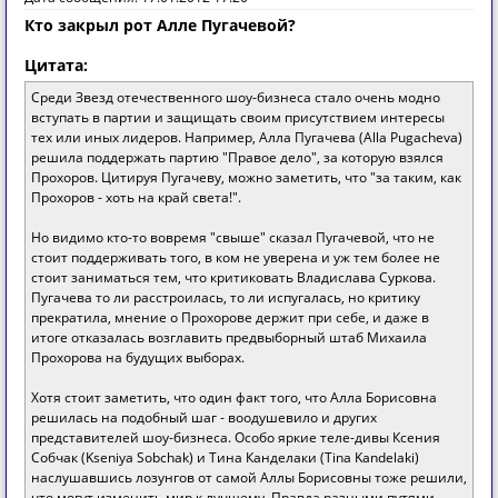
Кто закрыл рот Алле Пугачевой?
Цитата:
Среди Звезд отечественного шоу-бизнеса стало очень модно
вступать в партии и защищать своим присутствием интересы
тех или иных лидеров. Например, Алла Пугачева (Alla Pugacheva)
решила поддержать партию "Правое дело", за которую взялся
Прохоров. Цитируя Пугачеву, можно заметить, что "за таким, как
Прохоров - хоть на край света!".
Но видимо кто-то вовремя "свыше" сказал Пугачевой, что не
стоит поддерживать того, в ком не уверена и уж тем более не
стоит заниматься тем, что критиковать Владислава Суркова.
Пугачева то ли расстроилась, то ли испугалась, но критику
прекратила, мнение о Прохорове держит при себе, и даже в
итоге отказалась возглавить предвыборный штаб Михаила
Прохорова на будущих выборах.
Хотя стоит заметить, что один факт того, что Алла Борисовна
решилась на подобный шаг - воодушевило и других
представителей шоу-бизнеса. Особо яркие теле-дивы Ксения
Собчак (Kseniya Sobchak) и Тина Канделаки (Tina Kandelaki)
наслушавшись лозунгов от самой Аллы Борисовны тоже решили,
что могут изменить мир к лучшему. Правда разными путями.