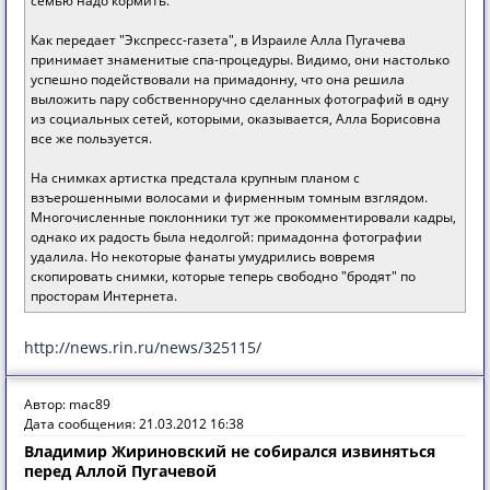
семью надо кормить.
Как передает "Экспресс-газета", в Израиле Алла Пугачева
принимает знаменитые спа-процедуры. Видимо, они настолько
успешно подействовали на примадонну, что она решила
выложить пару собственноручно сделанных фотографий в одну
из социальных сетей, которыми, оказывается, Алла Борисовна
все же пользуется.
На снимках артистка предстала крупным планом с
взъерошенными волосами и фирменным томным взглядом.
Многочисленные поклонники тут же прокомментировали кадры,
однако их радость была недолгой: примадонна фотографии
удалила. Но некоторые фанаты умудрились вовремя
скопировать снимки, которые теперь свободно "бродят" по
просторам Интернета.
http://news.rin.ru/news/325115/
Автор: mac89
Дата сообщения: 21.03.2012 16:38
Владимир Жириновский не собирался извиняться
перед Аллой Пугачевой