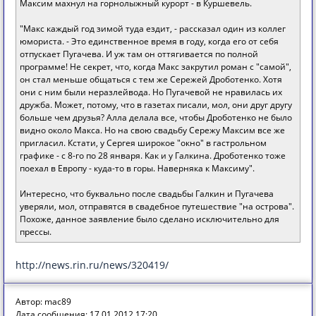
Максим махнул на горнолыжный курорт - в Куршевель.
"Макс каждый год зимой туда ездит, - рассказал один из коллег
юмориста. - Это единственное время в году, когда его от себя
отпускает Пугачева. И уж там он оттягивается по полной
программе! Не секрет, что, когда Макс закрутил роман с "самой",
он стал меньше общаться с тем же Сережей Дроботенко. Хотя
они с ним были неразлейвода. Но Пугачевой не нравилась их
дружба. Может, потому, что в газетах писали, мол, они друг другу
больше чем друзья? Алла делала все, чтобы Дроботенко не было
видно около Макса. Но на свою свадьбу Сережу Максим все же
пригласил. Кстати, у Сергея широкое "окно" в гастрольном
графике - с 8-го по 28 января. Как и у Галкина. Дроботенко тоже
поехал в Европу - куда-то в горы. Наверняка к Максиму".
Интересно, что буквально после свадьбы Галкин и Пугачева
уверяли, мол, отправятся в свадебное путешествие "на острова".
Похоже, данное заявление было сделано исключительно для
прессы.
http://news.rin.ru/news/320419/
Автор: mac89
Дата сообщения: 17.01.2012 17:20