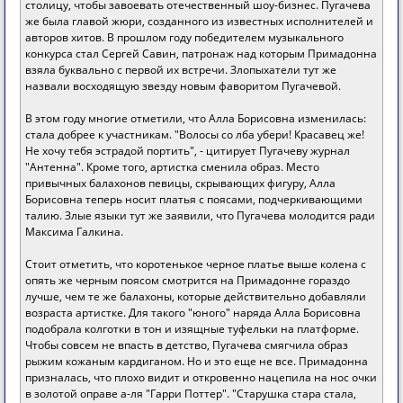
столицу, чтобы завоевать отечественный шоу-бизнес. Пугачева
же была главой жюри, созданного из известных исполнителей и
авторов хитов. В прошлом году победителем музыкального
конкурса стал Сергей Савин, патронаж над которым Примадонна
взяла буквально с первой их встречи. Злопыхатели тут же
назвали восходящую звезду новым фаворитом Пугачевой.
В этом году многие отметили, что Алла Борисовна изменилась:
стала добрее к участникам. "Волосы со лба убери! Красавец же!
Не хочу тебя эстрадой портить", - цитирует Пугачеву журнал
"Антенна". Кроме того, артистка сменила образ. Место
привычных балахонов певицы, скрывающих фигуру, Алла
Борисовна теперь носит платья с поясами, подчеркивающими
талию. Злые языки тут же заявили, что Пугачева молодится ради
Максима Галкина.
Стоит отметить, что коротенькое черное платье выше колена с
опять же черным поясом смотрится на Примадонне гораздо
лучше, чем те же балахоны, которые действительно добавляли
возраста артистке. Для такого "юного" наряда Алла Борисовна
подобрала колготки в тон и изящные туфельки на платформе.
Чтобы совсем не впасть в детство, Пугачева смягчила образ
рыжим кожаным кардиганом. Но и это еще не все. Примадонна
призналась, что плохо видит и откровенно нацепила на нос очки
в золотой оправе а-ля "Гарри Поттер". "Старушка стара стала,