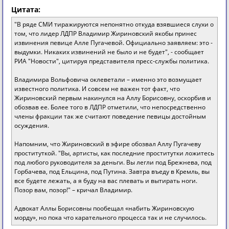
Цитата:
"В ряде СМИ тиражируются непонятно откуда взявшиеся слухи о
том, что лидер ЛДПР Владимир Жириновский якобы принес
извинения певице Алле Пугачевой. Официально заявляем: это -
выдумки. Никаких извинений не было и не будет", - сообщает
РИА "Новости", цитируя представителя пресс-службы политика.
Владимира Вольфовича оклеветали – именно это возмущает
известного политика. И совсем не важен тот факт, что
Жириновский первым накинулся на Аллу Борисовну, оскорбив и
обозвав ее. Более того в ЛДПР отметили, что непосредственно
члены фракции так же считают поведение певицы достойным
осуждения.
Напомним, что Жириновский в эфире обозвал Аллу Пугачеву
проституткой. "Вы, артисты, как последние проститутки ложитесь
под любого руководителя за деньги. Вы легли под Брежнева, под
Горбачева, под Ельцина, под Путина. Завтра въеду в Кремль, вы
все будете лежать, а я буду на вас плевать и вытирать ноги.
Позор вам, позор!" – кричал Владимир.
Адвокат Аллы Борисовны пообещал «набить Жириновскую
морду», но пока что карательного процесса так и не случилось.