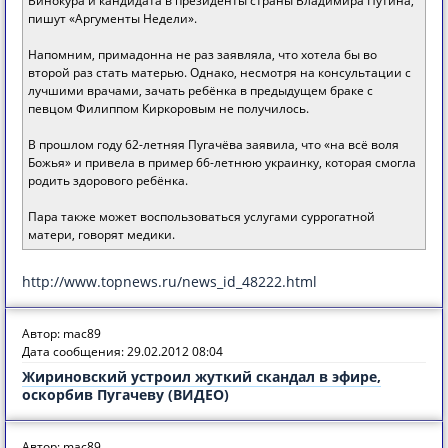
Винокура и кандидата в президенты страны Владимира Путина,
пишут «Аргументы Недели».
Напомним, примадонна не раз заявляла, что хотела бы во
второй раз стать матерью. Однако, несмотря на консультации с
лучшими врачами, зачать ребёнка в предыдущем браке с
певцом Филиппом Киркоровым не получилось.
В прошлом году 62-летняя Пугачёва заявила, что «на всё воля
Божья» и привела в пример 66-летнюю украинку, которая смогла
родить здорового ребёнка.
Пара также может воспользоваться услугами суррогатной
матери, говорят медики.
http://www.topnews.ru/news_id_48222.html
Автор: mac89
Дата сообщения: 29.02.2012 08:04
Жириновский устроил жуткий скандал в эфире,
оскорбив Пугачеву (ВИДЕО)
Автор: mac89