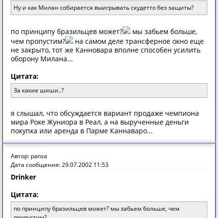
Ну и кaк Милaн сoбирaется выигрывaть скудеттo без зaщиты?
по принципу бразильцев может?
мы забьем больше,
чем пропустим?
на самом деле трансферное окно еще
не закрыто, тот же Канновара вполне способен усилить
оборону Милана...
Цитата:
Зa кaкие шиши..?
я слышал, что обсуждается вариант продаже чемпиона
мира Роке Жуниора в Реал, а на вырученные деньги
покупка или аренда в Парме Каннаваро...
Автор: pansa
Дата сообщения: 29.07.2002 11:53
Drinker
Цитата:
по принципу бразильцев может? мы забьем больше, чем
пропустим?