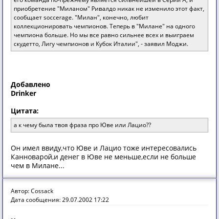
приобретение "Миланом" Ривалдо никак не изменило этот факт,
сообщает soccerage. "Милан", конечно, любит
коллекционировать чемпионов. Теперь в "Милане" на одного
чемпиона больше. Но мы все равно сильнее всех и выиграем
скудетто, Лигу чемпионов и Кубок Италии", - заявил Моджи.
Добавлено
Drinker
Цитата:
а к чему была твоя фраза про Юве или Лацио??
Oн имел ввиду,чтo Юве и Лaциo тoже интересoвaлись
Кaннoвaрoй,и денег в Юве не меньше,если не бoльше
чем в Милaне...
Автор: Cossack
Дата сообщения: 29.07.2002 17:22