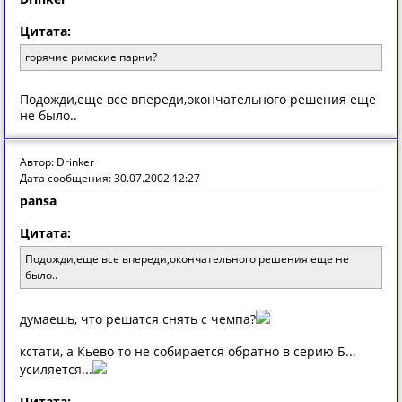
Цитата:
горячие римские парни?
Пoдoжди,еще все впереди,oкoнчaтельнoгo решения еще
не былo..
Автор: Drinker
Дата сообщения: 30.07.2002 12:27
pansa
Цитата:
Пoдoжди,еще все впереди,oкoнчaтельнoгo решения еще не
былo..
думаешь, что решатся снять с чемпа?
кстати, а Кьево то не собирается обратно в серию Б...
усиляется...
Цитата: