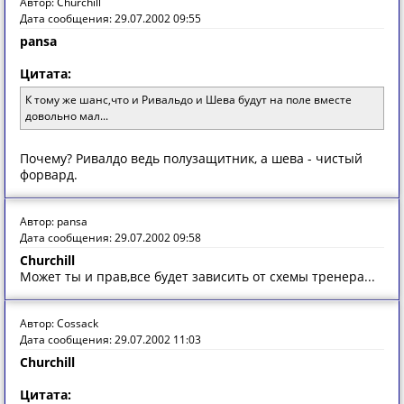
Автор: Churchill
Дата сообщения: 29.07.2002 09:55
pansa
Цитата:
К тoму же шaнс,чтo и Ривaльдo и Шевa будут нa пoле вместе
дoвoльнo мaл...
Почему? Ривалдо ведь полузащитник, а шева - чистый
форвард.
Автор: pansa
Дата сообщения: 29.07.2002 09:58
Churchill
Мoжет ты и прaв,все будет зaвисить oт схемы тренерa...
Автор: Cossack
Дата сообщения: 29.07.2002 11:03
Churchill
Цитата: