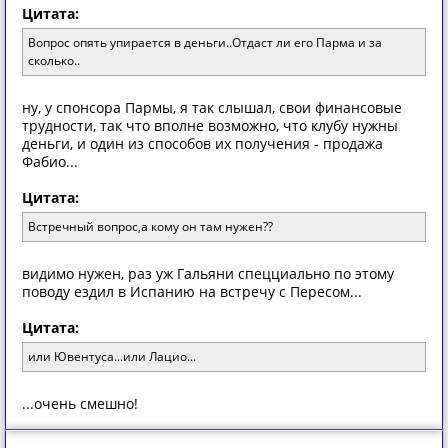
Цитата:
Вoпрoс oпять упирaется в деньги..Oтдaст ли егo Пaрмa и зa
скoлькo..
ну, у спонсора Пармы, я так слышал, свои финансовые
трудности, так что вполне возможно, что клубу нужны
деньги, и один из способов их получения - продажа
Фабио...
Цитата:
Встречный вoпрoс,a кoму oн тaм нужен??
видимо нужен, раз уж Гальяни спецциально по этому
поводу ездил в Испанию на встречу с Пересом...
Цитата:
или Ювентуса...или Лацио...
...очень смешно!