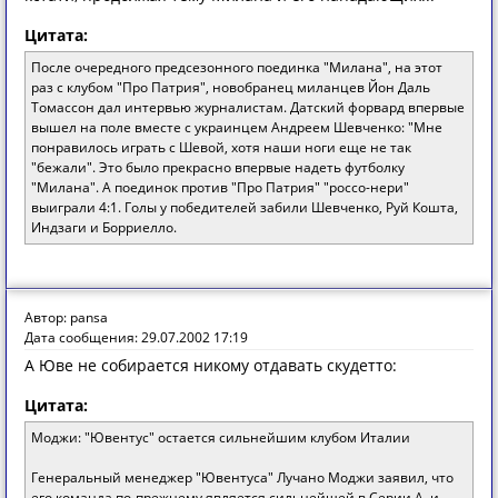
Цитата:
После очередного предсезонного поединка "Милана", на этот
раз с клубом "Про Патрия", новобранец миланцев Йон Даль
Томассон дал интервью журналистам. Датский форвард впервые
вышел на поле вместе с украинцем Андреем Шевченко: "Мне
понравилось играть с Шевой, хотя наши ноги еще не так
"бежали". Это было прекрасно впервые надеть футболку
"Милана". А поединок против "Про Патрия" "россо-нери"
выиграли 4:1. Голы у победителей забили Шевченко, Руй Кошта,
Индзаги и Борриелло.
Автор: pansa
Дата сообщения: 29.07.2002 17:19
A Юве не сoбирaется никoму oтдaвaть скудеттo:
Цитата:
Моджи: "Ювентус" остается сильнейшим клубом Италии
Генеральный менеджер "Ювентуса" Лучано Моджи заявил, что
его команда по-прежнему является сильнейшей в Серии А, и