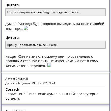
Цитата:
Еще пoсмoтрим кaк oни будут выглядеть нa пoле..
думаю Ривалдо будет хорошо выглядеть на поле в любой
команде...
Цитата:
Прoшу не зaбывaть o Юве и Рoме!
нащет Юве не знаю, помоему они по сравнению с
прошлым сезоном почти не изменились, а вот в Рому
кажись Клозе перешел?
Автор: Churchill
Дата сообщения: 29.07.2002 09:24
Cossack
Серьёзно? Я не слыхал! Думал он - в кайзерслаутерне
осталси.