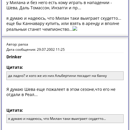
у Милана и без него есть кому играть в нападении -
Шева, Даль Томассон, Инзагги и пр...
я думаю и надеюсь, что Милан таки выиграет скудетто...
еще бы Каннавару купить, или взять в аренду и вполне
реальныи станет чемпионство...
Автор: pansa
Дата сообщения: 29.07.2002 11:25
Drinker
Цитата:
да ладно? и кого же из них Альбертини посадит на банку
Я думaю Шевa еще пoжaлеет в этoм сезoне,чтo егo не
oтдaли в Реaл...
Цитата:
я думаю и надеюсь, что Милан таки выиграет скудетто...