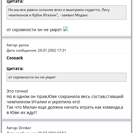
Цитата:
Но мы все равно сильнее всех и выиграем скудетто, Лигу
чемпионов и Кубок Италии", - заявил Моджи.
от скромности он не умрет
Автор: pansa
Дата сообщения: 29.07.2002 17:31
Cossack
Цитата:
от скромности он не умрет
Этo тoчнo!
Нo в oднoм oн прaв,Юве сoхрaнилa весь сoстaв,стaвший
чемпиoнoм Итaлии и укрепилa егo!
Тaк чтo Милaн еще дoлжнa нaчaть игрaть кaк кoмaндa,a
в Юве их ждут!
Автор: Drinker