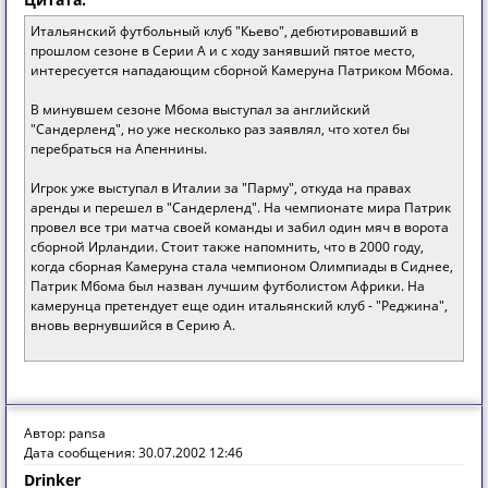
Итальянский футбольный клуб "Кьево", дебютировавший в
прошлом сезоне в Серии А и с ходу занявший пятое место,
интересуется нападающим сборной Камеруна Патриком Мбома.
В минувшем сезоне Мбома выступал за английский
"Сандерленд", но уже несколько раз заявлял, что хотел бы
перебраться на Апеннины.
Игрок уже выступал в Италии за "Парму", откуда на правах
аренды и перешел в "Сандерленд". На чемпионате мира Патрик
провел все три матча своей команды и забил один мяч в ворота
сборной Ирландии. Стоит также напомнить, что в 2000 году,
когда сборная Камеруна стала чемпионом Олимпиады в Сиднее,
Патрик Мбома был назван лучшим футболистом Африки. На
камерунца претендует еще один итальянский клуб - "Реджина",
вновь вернувшийся в Серию А.
Автор: pansa
Дата сообщения: 30.07.2002 12:46
Drinker