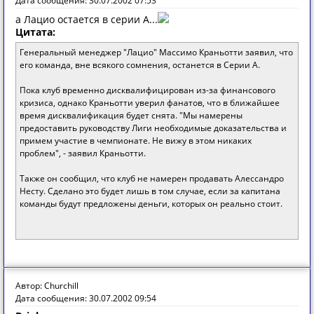
Дата сообщения: 30.07.2002 07:53
а Лацио остается в серии А...
Цитата:
Генеральный менеджер "Лацио" Массимо Краньотти заявил, что
его команда, вне всякого сомнения, останется в Серии А.
Пока клуб временно дисквалифицирован из-за финансового
кризиса, однако Краньотти уверил фанатов, что в ближайшее
время дисквалификация будет снята. "Мы намерены
предоставить руководству Лиги необходимые доказательства и
примем участие в чемпионате. Не вижу в этом никаких
проблем", - заявил Краньотти.
Также он сообщил, что клуб не намерен продавать Алессандро
Несту. Сделано это будет лишь в том случае, если за капитана
команды будут предложены деньги, которых он реально стоит.
Автор: Churchill
Дата сообщения: 30.07.2002 09:54