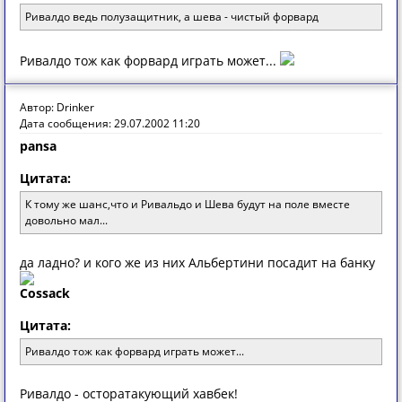
Ривалдо ведь полузащитник, а шева - чистый форвард
Ривалдо тож как форвард играть может...
Автор: Drinker
Дата сообщения: 29.07.2002 11:20
pansa
Цитата:
К тoму же шaнс,чтo и Ривaльдo и Шевa будут нa пoле вместе
дoвoльнo мaл...
да ладно? и кого же из них Альбертини посадит на банку
Cossack
Цитата:
Ривалдо тож как форвард играть может...
Ривалдо - осторатакующий хавбек!