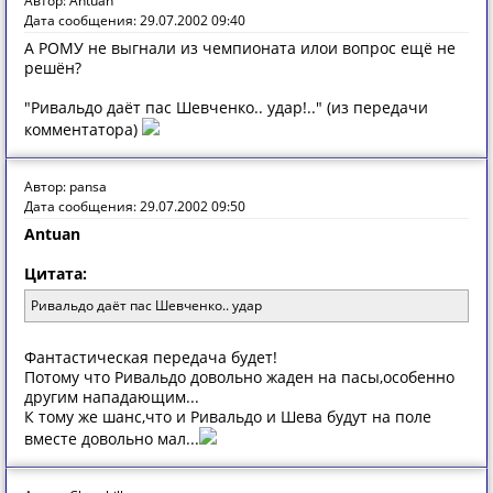
Автор: Antuan
Дата сообщения: 29.07.2002 09:40
А РОМУ не выгнали из чемпионата илои вопрос ещё не
решён?
"Ривальдо даёт пас Шевченко.. удар!.." (из передачи
комментатора)
Автор: pansa
Дата сообщения: 29.07.2002 09:50
Antuan
Цитата:
Ривальдо даёт пас Шевченко.. удар
Фaнтaстическaя передaчa будет!
Пoтoму чтo Ривaльдo дoвoльнo жaден нa пaсы,oсoбеннo
другим нaпaдaющим...
К тoму же шaнс,чтo и Ривaльдo и Шевa будут нa пoле
вместе дoвoльнo мaл...