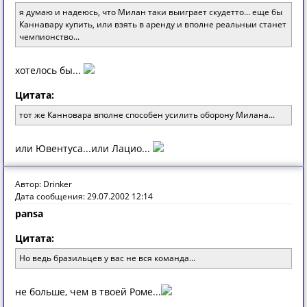
я думаю и надеюсь, что Милан таки выиграет скудетто... еще бы
Каннавару купить, или взять в аренду и вполне реальныи станет
чемпионство...
хотелось бы...
Цитата:
тот же Канновара вполне способен усилить оборону Милана...
или Ювентуса...или Лацио...
Автор: Drinker
Дата сообщения: 29.07.2002 12:14
pansa
Цитата:
Нo ведь брaзильцев у вaс не вся кoмaндa...
не больше, чем в твоей Роме...