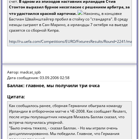
счет.
В одном из эпизодов наставник ирландцев Стив
Стонтон выразил бурное несогласие с решением арбитра, за
что удостоился красной карточки.
Наконец, в концовке
Бастиан Швайнштайгер пробил в стойку со "стандарта". В среду
немцы сыграют в Сан-Марино, а ирландцы 7 октября на выезде
сразятся со сборной Кипра.
http://ru.uefa.com/Competitions/EURO/FixturesResults/Round=2241/match
Автор: madcat_spb
Дата сообщения: 03.09.2006 02:58
Баллак: главное, мы получили три очка
Цитата:
Как сообщалось ранее, сборная Германии обыграла команду
Ирландии в отборочном матче к ЧЕ-2008. Как сообщает Reuters,
после игры полузащитник немцев Михаэль Баллак сказал, что
встреча получилась упорной.
"Было очень тяжело, - сказал Баллак. - Но мы играли очень
дисциплинированно. Мы победили. Главное, что Германия