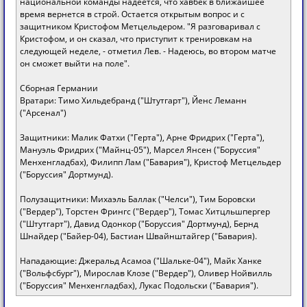
национальной команды надеется, что хавбек в ближайшее
время вернется в строй. Остается открытым вопрос и с
защитником Кристофом Метцельдером. "Я разговаривал с
Кристофом, и он сказал, что приступит к тренировкам на
следующей неделе, - отметил Лев. - Надеюсь, во втором матче
он сможет выйти на поле".
Сборная Германии
Вратари: Тимо Хильдебранд ("Штутгарт"), Йенс Леманн
("Арсенал")
Защитники: Малик Фатхи ("Герта"), Арне Фридрих ("Герта"),
Мануэль Фридрих ("Майнц-05"), Марсел Янсен ("Боруссия"
Менхенгладбах), Филипп Лам ("Бавария"), Кристоф Метцельдер
("Боруссия" Дортмунд).
Полузащитники: Михаэль Баллак ("Челси"), Тим Боровски
("Вердер"), Торстен Фрингс ("Вердер"), Томас Хитцльшпергер
("Штутгарт"), Давид Одонкор ("Боруссия" Дортмунд), Бернд
Шнайдер ("Байер-04), Бастиан Швайнштайгер ("Бавария).
Нападающие: Джеральд Асамоа ("Шальке-04"), Майк Ханке
("Вольфсбург"), Мирослав Клозе ("Вердер"), Оливер Нойвилль
("Боруссия" Менхенгладбах), Лукас Подольски ("Бавария").