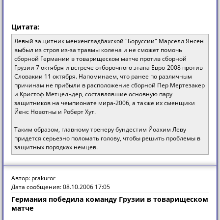
Цитата:
Левый защитник менхенгладбахской "Боруссии" Марселл Янсен
выбыл из строя из-за травмы колена и не сможет помочь
сборной Германии в товарищеском матче против сборной
Грузии 7 октября и встрече отборочного этапа Евро-2008 против
Словакии 11 октября. Напоминаем, что ранее по различным
причинам не прибыли в расположение сборной Пер Мертезакер
и Кристоф Метцельдер, составлявшие основную пару
защитников на чемпионате мира-2006, а также их сменщики
Йенс Новотны и Роберт Хут.
Таким образом, главному тренеру бундестим Йоахим Леву
придется серьезно поломать голову, чтобы решить проблемы в
защитных порядках немцев.
Автор: prakuror
Дата сообщения: 08.10.2006 17:05
Германия победила команду Грузии в товарищеском
матче