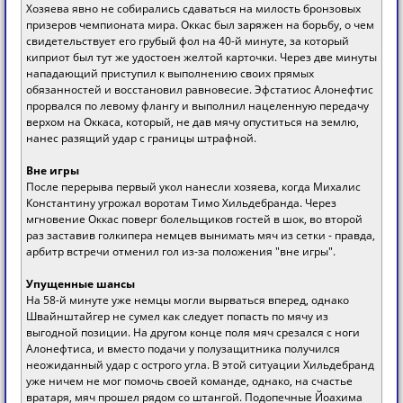
Хозяева явно не собирались сдаваться на милость бронзовых
призеров чемпионата мира. Оккас был заряжен на борьбу, о чем
свидетельствует его грубый фол на 40-й минуте, за который
киприот был тут же удостоен желтой карточки. Через две минуты
нападающий приступил к выполнению своих прямых
обязанностей и восстановил равновесие. Эфстатиос Алонефтис
прорвался по левому флангу и выполнил нацеленную передачу
верхом на Оккаса, который, не дав мячу опуститься на землю,
нанес разящий удар с границы штрафной.
Вне игры
После перерыва первый укол нанесли хозяева, когда Михалис
Константину угрожал воротам Тимо Хильдебранда. Через
мгновение Оккас поверг болельщиков гостей в шок, во второй
раз заставив голкипера немцев вынимать мяч из сетки - правда,
арбитр встречи отменил гол из-за положения "вне игры".
Упущенные шансы
На 58-й минуте уже немцы могли вырваться вперед, однако
Швайнштайгер не сумел как следует попасть по мячу из
выгодной позиции. На другом конце поля мяч срезался с ноги
Алонефтиса, и вместо подачи у полузащитника получился
неожиданный удар с острого угла. В этой ситуации Хильдебранд
уже ничем не мог помочь своей команде, однако, на счастье
вратаря, мяч прошел рядом со штангой. Подопечные Йоахима