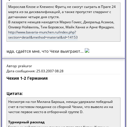
Мирослав Клозе и Клеменс Фритц не смогут сыграть в Праге 24
марта из-за дисквалификаций, а также пропустят спарринг с
датчанами четыре дня спустя.
В лазарете немцев находятся Марио Гомес, Джеральд Асамоа,
Оливер Нойвилль, Тим Боровски, Майк Ханке и Арне Фридрих.
http://www.bavaria-munchen.ru/index.php?
section=detail&method=material&id=14153
мда, сдаётся мне, что Чехи выиграют...
Автор: prakuror
Дата сообщения: 25.03.2007 08:28
Чехия 1-2 Германия
Цитата:
Несмотря на гол Милана Бароша, немцы удержали победный
счет в гостевом поединке со сборной Чехии, что вывело их на
чистое первое место в отборочной группе D.
Турнирный расклад