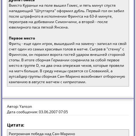
Вместо Кураньи на поле вышел Гомес, и пять минут спустя
нападающий "Штутгарта" оформил дубль. Первый гол он забил
после штрафного в исполнении Фрингса на 63-й минуте,
переиграв на добивании Симончини, а второй - после
ювелирного паса пяткой Янсена.
Первое место
Фритц - еще один игрок, вышедший на замену - записал на свой
счет один из самых красивых голов в матче. Сыграв в "стенку" с
Фрингсом, он поразил ворота гостей ударом внешней стороной
стопы. В итоге сборная Германии сохранила за собой первое
место в группе D, на два очка опережая чехов, которые провели
на матч больше. В среду немцы сразятся со Словакией, а
аутсайдер группы сборная Сан-Марино возобновит отборочную
кампанию в августе матчем с киприотами.
Автор: Yanson
Дата сообщения: 03.06.2007 07:05
Цитата:
Разгромная победа над Сан-Марино