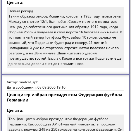
Цитата:
Новый рекорд
Таким образом рекорд Испании, которая в 1983 году переиграла
Мальту со счетом 12:1, был побит. Совсем немного не хватило
немцам до собственного достижения образца 1912 года, когда
сборная России получила в свои ворота 16 безответных мячей. В
тот памятный вечер Готтфрид Фухс забил 10 голов, однако нет
сомнений, что Подольски будет рад и покеру. 21-летний
нападающий уже на стартовом отрезке матча положил начало
разгрому, а на 28-й минуте Швайнштайгер удвоил
преимущество гостей. Баллак, Клозе и все тот же Подольски еще
до перерыва довели счет до неприличного.
Автор: madcat_spb
Дата сообщения: 08.09.2006 19:10
Цванцигер избран президентом Федерации футбола
Германии
Цитата:
Тео Цванцигер избран президентом Федерации футбола
Германии. Как сообщает АР, 61-летний чиновник, в прошлом
адвокат, получил 249 из 250 голосов на конгрессе федерации. Он