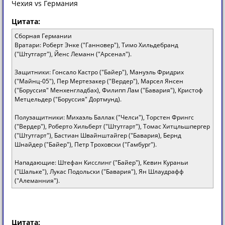
Чехия vs Германия
Цитата:
Сборная Германии
Вратари: Роберт Энке ("Ганновер"), Тимо Хильдебранд
("Штутгарт"), Йенс Леманн ("Арсенал").
Защитники: Гонсало Кастро ("Байер"), Мануэль Фридрих
("Майнц-05"), Пер Мертезакер ("Вердер"), Марсел Янсен
("Боруссия" Менхенгладбах), Филипп Лам ("Бавария"), Кристоф
Метцельдер ("Боруссия" Дортмунд).
Полузащитники: Михаэль Баллак ("Челси"), Торстен Фрингс
("Вердер"), Роберто Хильберт ("Штутгарт"), Томас Хитцльшпергер
("Штутгарт"), Бастиан Швайнштайгер ("Бавария), Бернд
Шнайдер ("Байер"), Петр Троховски ("Гамбург").
Нападающие: Штефан Кисслинг ("Байер"), Кевин Кураньи
("Шальке"), Лукас Подольски ("Бавария"), Ян Шлаудрафф
("Алеманния").
Цитата: