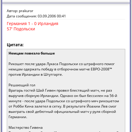
Автор: prakuror
Дата сообщения: 03.09.2006 00:41
Германия 1 - 0 Ирландия
57' Подольски
Цитата:
Немцам повезло больше
Рикошет после удара Лукаса Подольски со штрафного помог
немцам одержать победу в отборочном матче ЕВРО-2008™
против Ирландии в Штутгарте.
Решающий гол
Вратарь гостей Шай Гивен провел блестящий матч, не раз
выручив сборную Ирландии. Однако он был бессилен на 56-й
минуте - после удара Подольски со штрафного мяч рикошетом
от Робби Кина залетел в сетку. В результате Йоахим Лев смог
выиграть свой дебютный официальный матч у руля сборной
Германии.
Мастерство Гивена