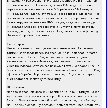
В последний раз сборная Ирландии участвовала в финальной
стадии чемпионата Европы в далеком 1988 году. Стартовый
отрезок встречи прошел в равной борьбе, а на 11-й минуте
Михаэль Баллак сделал отличный навес в штрафную соперника,
но никто из партнеров не откликнулся на эту передачу. Впервые
Гивен выручил зеленых на 28-й минуте, когда он отразил удар
Мирослава Клозе со "второго этажа". Спустя минуту вратарь
ирландцев не дал отличиться уже Подольски, а затем форвард
"Баварии" пробил мимо цели.
Счет открыт
Нельзя сказать, что немцы владели инициативой в первом
тайме. Сразу после перерыва сборная Ирландии вполне могла
открыть счет - Стивен Рид, исполняя штрафной, угодил в
зазевавшегося Йенса Леманна, рикошетом от которого мяч
ушел на угловой. Этот эпизод разбудил гостей, и вскоре Гивен в
блестящем стиле не позволил отличиться Клозе. Ну а затем Рид
сфолил в борьбе с Торстеном Фрингсом, и Подольски открыл
счет благодаря капитану гостей Кину.
Шанс Клозе
Дебютант сборной Ирландии Кевин Дойл на 67-й минуте нанес
чуть неточный удар, а затем Бернд Шнайдер не смог переиграть
Гивена. Позже Клозе головой пробил в перекладину, а Ричард
Данн загубил идеальную возможность для того, чтобы сравнять