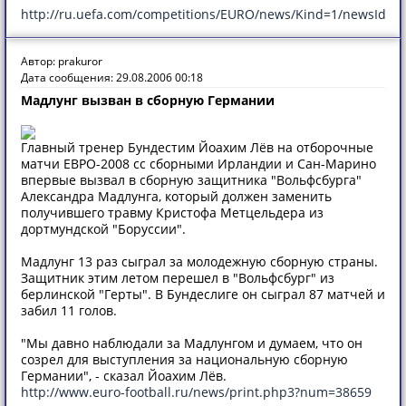
http://ru.uefa.com/competitions/EURO/news/Kind=1/newsId=4
Автор: prakuror
Дата сообщения: 29.08.2006 00:18
Мадлунг вызван в сборную Германии
Главный тренер Бундестим Йоахим Лёв на отборочные
матчи ЕВРО-2008 сс сборными Ирландии и Сан-Марино
впервые вызвал в сборную защитника "Вольфсбурга"
Александра Мадлунга, который должен заменить
получившего травму Кристофа Метцельдера из
дортмундской "Боруссии".
Мадлунг 13 раз сыграл за молодежную сборную страны.
Защитник этим летом перешел в "Вольфсбург" из
берлинской "Герты". В Бундеслиге он сыграл 87 матчей и
забил 11 голов.
"Мы давно наблюдали за Мадлунгом и думаем, что он
созрел для выступления за национальную сборную
Германии", - сказал Йоахим Лёв.
http://www.euro-football.ru/news/print.php3?num=38659