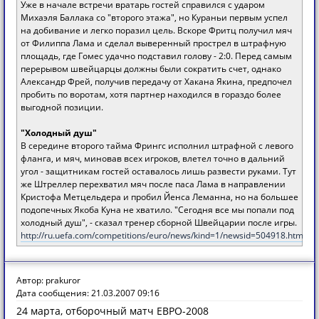
Уже в начале встречи вратарь гостей справился с ударом
Михаэля Баллака со "второго этажа", но Кураньи первым успел
на добивание и легко поразил цель. Вскоре Фритц получил мяч
от Филиппа Лама и сделал выверенный прострел в штрафную
площадь, где Гомес удачно подставил голову - 2:0. Перед самым
перерывом швейцарцы должны были сократить счет, однако
Александр Фрей, получив передачу от Хакана Якина, предпочел
пробить по воротам, хотя партнер находился в гораздо более
выгодной позиции.
"Холодный душ"
В середине второго тайма Фрингс исполнил штрафной с левого
фланга, и мяч, миновав всех игроков, влетел точно в дальний
угол - защитникам гостей оставалось лишь развести руками. Тут
же Штреллер перехватил мяч после паса Лама в направлении
Кристофа Метцельдера и пробил Йенса Леманна, но на большее
подопечных Якоба Куна не хватило. "Сегодня все мы попали под
холодный душ", - сказал тренер сборной Швейцарии после игры.
http://ru.uefa.com/competitions/euro/news/kind=1/newsid=504918.html
Автор: prakuror
Дата сообщения: 21.03.2007 09:16
24 марта, отборочный матч ЕВРО-2008