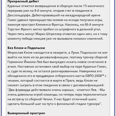
Прекрасный дебют
Кураньи отметил возвращение в сборную после 15-месячного
перерыва уже на 8-й минуте, открыв счет в поединке в
Дюссельдорфе. Дебютировавший на международной арене
Гомес удвоил преимущество хозяев на исходе получаса игры,
замкнув прострел Клеменса Фритца. Наконец, на 66-й минуте
Торстен Фрингс метко пробил со штрафного в дальний угол.
Через пять минут Марко Штреллер отквитал один мяч, но к тому
моменту победа немцев уже не вызывала никаких сомнений.
Без Клозе и Подольски
Мирослав Клозе находится в лазарете, а Лукас Подольски не мог
выйти на поле из-за дисквалификации, поэтому тренер сборной
Германии Йоахим Лев был вынужден искать новое сочетание в
атаке. Наставник остановил свой выбор на паре Кураньи-Гомес,
и, судя по всему, не остался разочарованным. Наверняка это
обнадежило его в преддверии отборочного матча ЕВРО-2008™ с
чехами, который состоится в марте в Праге, ведь Клозе не
сможет сыграть в этом поединке в связи с дисквалификацией.
"Два форварда действовали очень хорошо, - отметил Лев. - Мы
очень довольны игрой команды, но теперь пора переключиться
на встречу со сборной Чехии. У нас будет отличный шанс
сделать большой шаг на пути к финальной стадии турнира".
Выверенный прострел