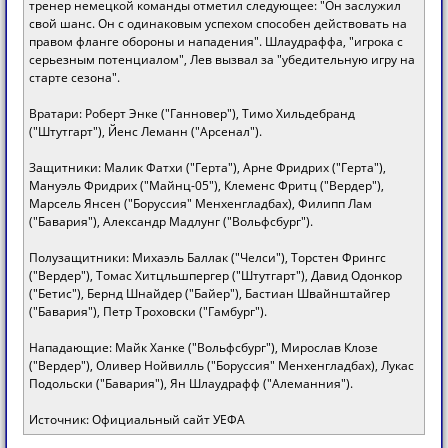
тренер немецкой команды отметил следующее: "Он заслужил
свой шанс. Он с одинаковым успехом способен действовать на
правом фланге обороны и нападения". Шлаудраффа, "игрока с
серьезным потенциалом", Лев вызвал за "убедительную игру на
старте сезона".
Вратари: Роберт Энке ("Ганновер"), Тимо Хильдебранд
("Штутгарт"), Йенс Леманн ("Арсенал").
Защитники: Малик Фатхи ("Герта"), Арне Фридрих ("Герта"),
Мануэль Фридрих ("Майнц-05"), Клеменс Фритц ("Вердер"),
Марсель Янсен ("Боруссия" Менхенгладбах), Филипп Лам
("Бавария"), Александр Мадлунг ("Вольфсбург").
Полузащитники: Михаэль Баллак ("Челси"), Торстен Фрингс
("Вердер"), Томас Хитцльшпергер ("Штутгарт"), Давид Одонкор
("Бетис"), Бернд Шнайдер ("Байер"), Бастиан Швайнштайгер
("Бавария"), Петр Троховски ("Гамбург").
Нападающие: Майк Ханке ("Вольфсбург"), Мирослав Клозе
("Вердер"), Оливер Нойвилль ("Боруссия" Менхенгладбах), Лукас
Подольски ("Бавария"), Ян Шлаудрафф ("Алеманния").
Источник: Официальный сайт УЕФА