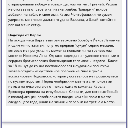
отпраздновали победу в товарищеском матче с Грузией. Решив
не отставать от своего капитана, хавбек "Баварии" вскоре
добавил на табло и свое имя. Камил Чонтофальски не сумел
удержать мяч после дальнего удара Баллака, и Швайнштайгер
вогнал мяч в сетку.
Надежда от Варги
На исходе часа Варга выиграл верховую борьбу у Йенса Леманна
и один мяч отквитал, попутно прервав "сухую" серию немцев,
которые не пропускали с момента появления на тренерском
мостике Йоахима Лева. Однако надежда на чудесное спасение в
сердцах братиславских болельщиков теплилась недолго - Клозе
за 18 минут до конца воспользовался неудачной попыткой
хозяев создать искусственное положение "вне игры" и
ассистировал Подольски, которому оставалось не промахнуться
по пустым воротам. Перед ноябрьским матчем с киприотами
немцы на очко отстают от чехов, однако команда Карела
Брюкнера провела на игру больше. Словаки, для которых борьба
в квалификации возобновится поединком с Кипром в марте
следующего года, ушли на зимний перерыв на третьем месте.