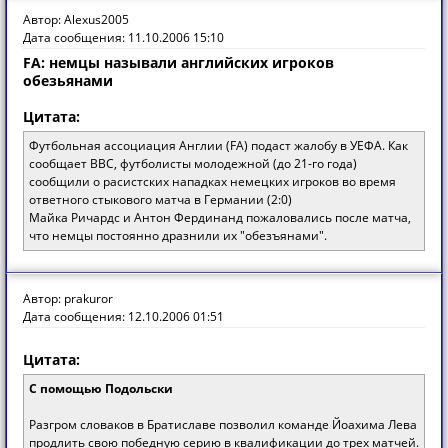
Автор: Alexus2005
Дата сообщения: 11.10.2006 15:10
FA: немцы называли английских игроков
обезьянами
Цитата:
Футбольная ассоциация Англии (FA) подаст жалобу в УЕФА. Как
сообщает ВВС, футболисты молодежной (до 21-го года)
сообщили о расистских нападках немецких игроков во время
ответного стыкового матча в Германии (2:0)
Майка Ричардс и Антон Фердинанд пожаловались после матча,
что немцы постоянно дразнили их "обезъянами".
Автор: prakuror
Дата сообщения: 12.10.2006 01:51
Цитата:
С помощью Подольски
Разгром словаков в Братиславе позволил команде Йоахима Лева
продлить свою победную серию в квалификации до трех матчей.