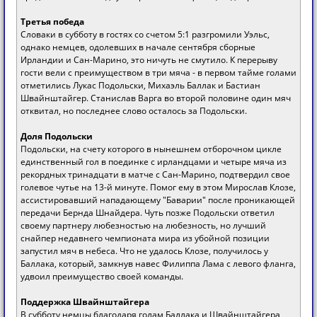
Третья победа
Словаки в субботу в гостях со счетом 5:1 разгромили Уэльс,
однако немцев, одолевших в начале сентября сборные
Ирландии и Сан-Марино, это ничуть не смутило. К перерыву
гости вели с преимуществом в три мяча - в первом тайме голами
отметились Лукас Подольски, Михаэль Баллак и Бастиан
Швайнштайгер. Станислав Варга во второй половине один мяч
отквитал, но последнее слово осталось за Подольски.
Доля Подольски
Подольски, на счету которого в нынешнем отборочном цикле
единственный гол в поединке с ирландцами и четыре мяча из
рекордных тринадцати в матче с Сан-Марино, подтвердил свое
голевое чутье на 13-й минуте. Помог ему в этом Мирослав Клозе,
ассистировавший нападающему "Баварии" после проникающей
передачи Бернда Шнайдера. Чуть позже Подольски ответил
своему партнеру любезностью на любезность, но лучший
снайпер недавнего чемпионата мира из убойной позиции
запустил мяч в небеса. Что не удалось Клозе, получилось у
Баллака, который, замкнув навес Филиппа Лама с левого фланга,
удвоил преимущество своей команды.
Поддержка Швайнштайгера
В субботу немцы благодаря голам Баллака и Швайнштайгера