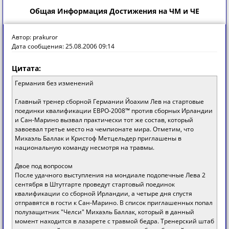
Общая Информация
Достижения на ЧМ и ЧЕ
Автор: prakuror
Дата сообщения: 25.08.2006 09:14
Цитата:
Германия без изменений
Главный тренер сборной Германии Йоахим Лев на стартовые
поединки квалификации ЕВРО-2008™ против сборных Ирландии
и Сан-Марино вызвал практически тот же состав, который
завоевал третье место на чемпионате мира. Отметим, что
Михаэль Баллак и Кристоф Метцельдер приглашены в
национальную команду несмотря на травмы.
Двое под вопросом
После удачного выступления на мондиале подопечные Лева 2
сентября в Штутгарте проведут стартовый поединок
квалификации со сборной Ирландии, а четыре дня спустя
отправятся в гости к Сан-Марино. В список приглашенных попал
полузащитник "Челси" Михаэль Баллак, который в данный
момент находится в лазарете с травмой бедра. Тренерский штаб