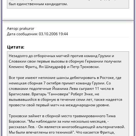
был единственным кандидатом.
Автор: prakuror
Дата сообщения: 03.10.2006 19:44
Цитата:
Незадолго до отборочных матчей против команд Грузии и
Словакии свои первые вызовы в сборную Германии получили
Клеменс Фритц, Ян Шлаудрафф и Петр Троховски.
Все трое имеют неплохие шансы дебютировать в Ростоке, где
немецкая сборная 7 октября примет команду Грузии. Со
словаками подопечные Йоахима Лева сыграют 11 числа в
Братиславе. Вратарь "Ганновера" Роберт Энке, не
вызывавшийся в сборную в течение семи лет, также надеется
провести свой первый матч на международном уровне.
Троховски займет в сборной место травмированного Тима
Боровски. "Мы наблюдали за ним несколько месяцев, -
рассказал Лев. - Он является многообещающей альтернативой.
Мы были впечатлены его техникой". Что касается Фритца,