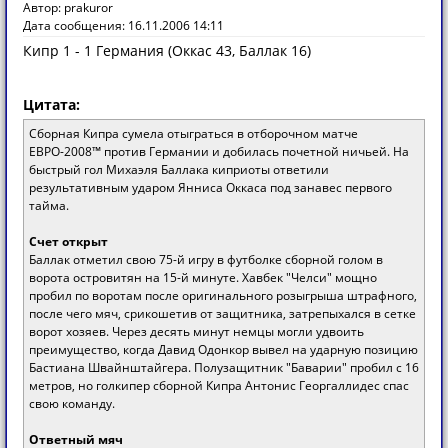
Автор: prakuror
Дата сообщения: 16.11.2006 14:11
Кипр 1 - 1 Германия (Оккас 43, Баллак 16)
Цитата:
Сборная Кипра сумела отыграться в отборочном матче
ЕВРО-2008™ против Германии и добилась почетной ничьей. На
быстрый гол Михаэля Баллака киприоты ответили
результативным ударом Янниса Оккаса под занавес первого
тайма.
Счет открыт
Баллак отметил свою 75-й игру в футболке сборной голом в
ворота островитян на 15-й минуте. Хавбек "Челси" мощно
пробил по воротам после оригинального розыгрыша штрафного,
после чего мяч, срикошетив от защитника, затрепыхался в сетке
ворот хозяев. Через десять минут немцы могли удвоить
преимущество, когда Давид Одонкор вывел на ударную позицию
Бастиана Швайнштайгера. Полузащитник "Баварии" пробил с 16
метров, но голкипер сборной Кипра Антонис Георгаллидес спас
свою команду.
Ответный мяч