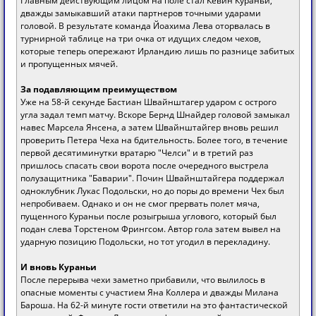
Главным действующим лицом на поле стал Кевин Кураньи,
дважды замыкавший атаки партнеров точными ударами
головой. В результате команда Йоахима Лева оторвалась в
турнирной таблице на три очка от идущих следом чехов,
которые теперь опережают Ирландию лишь по разнице забитых
и пропущенных мячей.
За подавляющим преимуществом
Уже на 58-й секунде Бастиан Швайнштагер ударом с острого
угла задал темп матчу. Вскоре Бернд Шнайдер головой замыкал
навес Марсела Янсена, а затем Швайнштайгер вновь решил
проверить Петера Чеха на бдительность. Более того, в течение
первой десятиминутки вратарю "Челси" и в третий раз
пришлось спасать свои ворота после очередного выстрела
полузащитника "Баварии". Почин Швайнштайгера поддержал
одноклубник Лукас Подольски, но до поры до времени Чех был
непробиваем. Однако и он не смог прервать полет мяча,
пущенного Кураньи после розыгрыша углового, который был
подан слева Торстеном Фрингсом. Автор гола затем вывел на
ударную позицию Подольски, но тот угодил в перекладину.
И вновь Кураньи
После перерыва чехи заметно прибавили, что вылилось в
опасные моменты с участием Яна Коллера и дважды Милана
Бароша. На 62-й минуте гости ответили на это фантастической