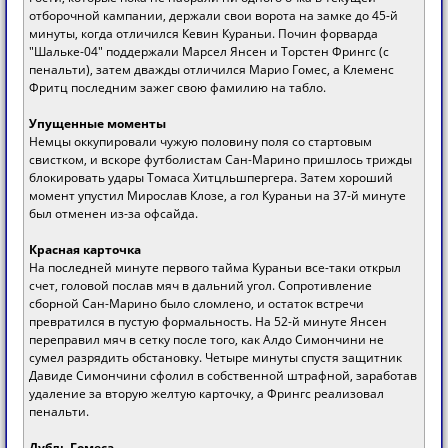
отборочной кампании, держали свои ворота на замке до 45-й
минуты, когда отличился Кевин Кураньи. Почин форварда
"Шальке-04" поддержали Марсел Янсен и Торстен Фрингс (с
пенальти), затем дважды отличился Марио Гомес, а Клеменс
Фритц последним зажег свою фамилию на табло.
Упущенные моменты
Немцы оккупировали чужую половину поля со стартовым
свистком, и вскоре футболистам Сан-Марино пришлось трижды
блокировать удары Томаса Хитцльшпергера. Затем хороший
момент упустил Мирослав Клозе, а гол Кураньи на 37-й минуте
был отменен из-за офсайда.
Красная карточка
На последней минуте первого тайма Кураньи все-таки открыл
счет, головой послав мяч в дальний угол. Сопротивление
сборной Сан-Марино было сломлено, и остаток встречи
превратился в пустую формальность. На 52-й минуте Янсен
переправил мяч в сетку после того, как Алдо Симончини не
сумел разрядить обстановку. Четыре минуты спустя защитник
Давиде Симончини сфолил в собственной штрафной, заработав
удаление за вторую желтую карточку, а Фрингс реализовал
пенальти.
Дубль Гомеса