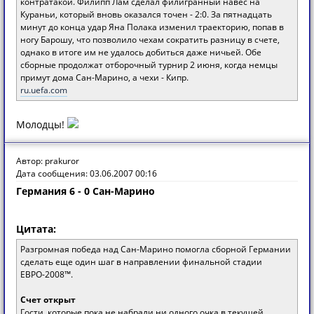
контратакой. Филипп Лам сделал филигранный навес на
Кураньи, который вновь оказался точен - 2:0. За пятнадцать
минут до конца удар Яна Полака изменил траекторию, попав в
ногу Барошу, что позволило чехам сократить разницу в счете,
однако в итоге им не удалось добиться даже ничьей. Обе
сборные продолжат отборочный турнир 2 июня, когда немцы
примут дома Сан-Марино, а чехи - Кипр.
ru.uefa.com
Молодцы!
Автор: prakuror
Дата сообщения: 03.06.2007 00:16
Германия 6 - 0 Сан-Марино
Цитата:
Разгромная победа над Сан-Марино помогла сборной Германии
сделать еще один шаг в направлении финальной стадии
ЕВРО-2008™.
Счет открыт
Гости, которые пока не набрали ни одного очка в текущей