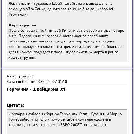
Лева ответили ударами Швайнштайгера и вышедшего на
замену Майка Ханке, однако это явно не был день сборной
Германии.
Лидер группы
После сенсационной ничьей Кипр имеет в своем активе четыре
очка. Подопечные Ангелоса Анастасиадиса возобновят
отборочную кампанию в следующем марте, когда в родных
стенах примут Словакию. Тем временем, Германия, набравшая
десять очков, подойдет к поединку с Чехией 24 марта в ранге
лидера группы.
Автор: prakuror
Дата сообщения: 08.02.2007 01:10
Германия - Швейцария 3:1
Цитата:
Форварды-дублеры сборной Германии Кевин Кураньи и Марио
Гомес забили по голу и помогли своей команде одолеть в
товарищеском матче хозяев ЕВРО-2008™ швейцарцев.