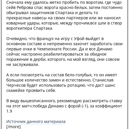
Сначала ему удалось метко пробить по воротам, где чудо
сейв Реброва спас ворота красно-белых, затем постоянно
обыгрывал защитников Спартака и делать то
прекрасные навесы на своих партнеров или же наносил
коварные удары, которые, между прочим,все шли в створ
вороткипера Спартака.
Очевидно, что француз на игру с Уфой выйдет в
основном составе и непременно захочет заработать свои
первые очки в Чемпионате России. Да и все Динамо
сейчас настроено реабилитироваться за обидное
поражение в дерби, которого, на мой взгляд, они совсем
не заслуживали.
А если посмотреть на состав бело-голубых, то он имеет
большое количество замен и естественно, Станислав
Черчесов будет использовать ротацию, что даст шанс
скамейке проявить себя.
В виду вышеописанного, рекомендую рассмотреть ставку
на этот матч:победа Динамо с форой (-1), за коэффициент
1.9
Источник данного материала
[/more]