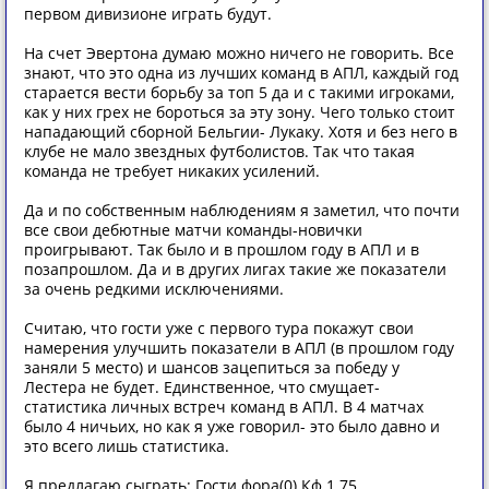
первом дивизионе играть будут.
На счет Эвертона думаю можно ничего не говорить. Все
знают, что это одна из лучших команд в АПЛ, каждый год
старается вести борьбу за топ 5 да и с такими игроками,
как у них грех не бороться за эту зону. Чего только стоит
нападающий сборной Бельгии- Лукаку. Хотя и без него в
клубе не мало звездных футболистов. Так что такая
команда не требует никаких усилений.
Да и по собственным наблюдениям я заметил, что почти
все свои дебютные матчи команды-новички
проигрывают. Так было и в прошлом году в АПЛ и в
позапрошлом. Да и в других лигах такие же показатели
за очень редкими исключениями.
Считаю, что гости уже с первого тура покажут свои
намерения улучшить показатели в АПЛ (в прошлом году
заняли 5 место) и шансов зацепиться за победу у
Лестера не будет. Единственное, что смущает-
статистика личных встреч команд в АПЛ. В 4 матчах
было 4 ничьих, но как я уже говорил- это было давно и
это всего лишь статистика.
Я предлагаю сыграть: Гости фора(0) Кф.1.75