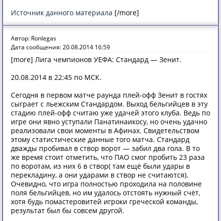
Источник данного материала
[/more]
Автор: Ronlegas
Дата сообщения: 20.08.2014 16:59
[more] Лига чемпионов УЕФА: Стандард — Зенит.
20.08.2014 в 22:45 по МСК.
Сегодня в первом матче раунда плей-офф Зенит в гостях
сыграет с льежским Стандардом. Выход бельгийцев в эту
стадию плей-офф считаю уже удачей этого клуба. Ведь по
игре они явно уступали Панатинаикосу, но очень удачно
реализовали свои моменты в Афинах. Свидетельством
этому статистические данные того матча. Стандард
дважды пробивал в створ ворот — забил два гола. В то
же время стоит отметить, что ПАО смог пробить 23 раза
по воротам, из них 6 в створ( там ещё были удары в
перекладину, а они ударами в створ не считаются).
Очевидно, что игра полностью проходила на половине
поля бельгийцев, но им удалось отстоять нужный счёт,
хотя будь помастеровитей игроки греческой команды,
результат был бы совсем другой.