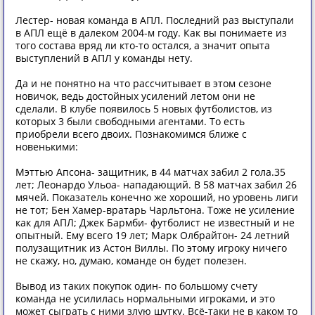
Лестер- новая команда в АПЛ. Последний раз выступали
в АПЛ ещё в далеком 2004-м году. Как вы понимаете из
того состава вряд ли кто-то остался, а значит опыта
выступлений в АПЛ у команды нету.
Да и не понятно на что рассчитывает в этом сезоне
новичок, ведь достойных усилений летом они не
сделали. В клубе появилось 5 новых футболистов, из
которых 3 были свободными агентами. То есть
приобрели всего двоих. Познакомимся ближе с
новенькими:
Мэттью Апсона- защитник, в 44 матчах забил 2 гола.35
лет; Леонардо Ульоа- нападающий. В 58 матчах забил 26
мячей. Показатель конечно же хороший, но уровень лиги
не тот; Бен Хамер-вратарь Чарльтона. Тоже не усиление
как для АПЛ; Джек Бармби- футболист не известный и не
опытный. Ему всего 19 лет; Марк Олбрайтон- 24 летний
полузащитник из Астон Виллы. По этому игроку ничего
не скажу, но, думаю, команде он будет полезен.
Вывод из таких покупок один- по большому счету
команда не усилилась нормальными игроками, и это
может сыграть с ними злую шутку. Всё-таки не в каком то