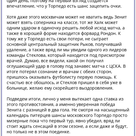
один день, поэтому на первый взгляд создается
впечатление, что у Торпедо есть шанс зацепить очки.
Хотя даже этого москвичам может не хватить ведь Зенит
может взять соперника на классе, тот же Халк может
одним ударом в одиночку решить любой исход матча, а
также в хорошей форме находится форвард Рондон. К
тому же у Торпедо есть свои потери, не сыграет
основной центральный защитник Рыков, получивший
удаление, а также вряд ли мы увидим одного из лидеров
команды Стеклова, который находится под присмотром
врачей. Думаю, все видели, какой он получил
оглушающий удар в голову под занавес матча с ЦСКА. В
итоге потерял сознание и врачам с обеих сторон,
пришлось оказывать футболисту первую помощь. К
счастью все обошлось, и Стеклов пришел в себя уже в
больнице, желаю ему скорейшего выздоровления.
Подведем итоги, лично у меня вытекает одна ставка из
этого противостояния, а именно уверенная победа
Зенита с разницей в два гола. Не смотря на насыщенный
календарь питерцев шансы московского Торпедо просто
мизерные пока что первый тур, явно убедил, вряд ли
стоит ждать сенсаций в этом сезоне, а если даже и будут,
но только не в этом поединке.