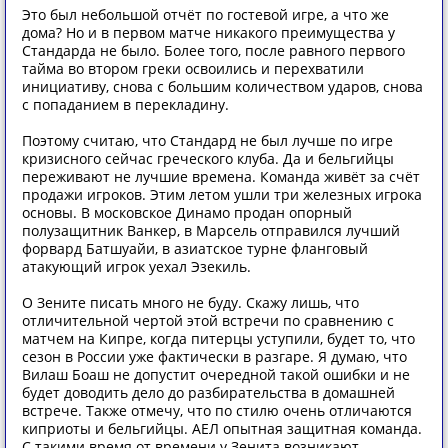
Это был небольшой отчёт по гостевой игре, а что же
дома? Но и в первом матче никакого преимущества у
Стандарда не было. Более того, после равного первого
тайма во втором греки освоились и перехватили
инициативу, снова с большим количеством ударов, снова
с попаданием в перекладину.
Поэтому считаю, что Стандард не был лучше по игре
кризисного сейчас греческого клуба. Да и бельгийцы
переживают не лучшие времена. Команда живёт за счёт
продажи игроков. Этим летом ушли три железных игрока
основы. В московское Динамо продан опорный
полузащитник Ванкер, в Марсель отправился лучший
форвард Батшуайи, в азиатское турне фланговый
атакующий игрок уехал Эзекиль.
О Зените писать много не буду. Скажу лишь, что
отличительной чертой этой встречи по сравнению с
матчем на Кипре, когда питерцы уступили, будет то, что
сезон в России уже фактически в разгаре. Я думаю, что
Вилаш Боаш не допустит очередной такой ошибки и не
будет доводить дело до разбирательства в домашней
встрече. Также отмечу, что по стилю очень отличаются
киприоты и бельгийцы. АЕЛ опытная защитная команда.
С такими время от времени у Зенита возникают