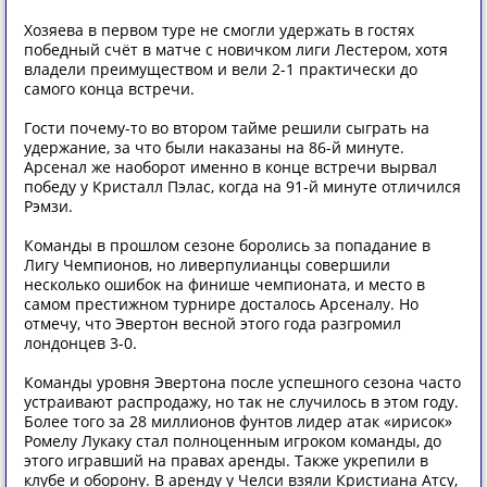
Хозяева в первом туре не смогли удержать в гостях
победный счёт в матче с новичком лиги Лестером, хотя
владели преимуществом и вели 2-1 практически до
самого конца встречи.
Гости почему-то во втором тайме решили сыграть на
удержание, за что были наказаны на 86-й минуте.
Арсенал же наоборот именно в конце встречи вырвал
победу у Кристалл Пэлас, когда на 91-й минуте отличился
Рэмзи.
Команды в прошлом сезоне боролись за попадание в
Лигу Чемпионов, но ливерпулианцы совершили
несколько ошибок на финише чемпионата, и место в
самом престижном турнире досталось Арсеналу. Но
отмечу, что Эвертон весной этого года разгромил
лондонцев 3-0.
Команды уровня Эвертона после успешного сезона часто
устраивают распродажу, но так не случилось в этом году.
Более того за 28 миллионов фунтов лидер атак «ирисок»
Ромелу Лукаку стал полноценным игроком команды, до
этого игравший на правах аренды. Также укрепили в
клубе и оборону. В аренду у Челси взяли Кристиана Атсу,