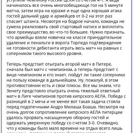
начиналось все очень многообещающе гол на 5 минуте
матча, затем игра на кураже и еще одна хорошая атака
гостей дальний удар и армейцев от 0-2 на этот раз
спасает штанга. Несмотря на бодрое начало, команда не
сумела реализовать свой стартовый натиск и воплотить
свое преимущество, во что-то большее. Нужно признать,
что армейцы взяли новичка на классе принудительное
удаление и пенальти в ворота Торпедо подтверждение
не готовности дебютанта играть весь матч на равных с
соперником такого высокого уровня.
Теперь предстоит отыграть второй матч в Питере,
сначала был матч с чемпионом, а теперь предстоит с
вице-чемпионом и кто знает, пойдут ли такие соперники
на пользу команде в дальнейшем. Ну, пожалуй, в этом
противостоянии есть и свои плюсы. Все мы знаем, что
Зениту предстояло отыграть очень тяжелый ответный
матч в Лиге чемпионов против кипрского АЕЛА. Победа с
разницей в 2 мяча и не менее вот такая задача стояла
перед подопечными Андрэ Милаша Боаша. Несмотря на
очень долгое сопротивление кипрского АЕЛА питерцам
удалось прорвать насыщенную оборону гостей и
одержать уверенную победу со счетом 3-0. Очевидно,
что у команды было мало времени на отдых всего лишь