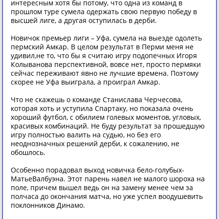
интересным хотя бы потому, что одна из команд в
прошлом туре сумела одержать свою первую победу в
высшей лиге, а другая оступилась в дерби.
Новичок премьер лиги – Уфа, сумела на выезде одолеть
пермский Амкар. В целом результат в Перми меня не
удивил,не то, что бы я считаю игру подопечных Игоря
Колыванова перспективной, вовсе нет, просто пермяки
сейчас переживают явно не лучшие времена. Поэтому
скорее не Уфа выиграла, а проиграл Амкар.
Что не скажешь о команде Станислава Черчесова,
которая хоть и уступила Спартаку, но показала очень
хороший футбол, с обилием голевых моментов, угловых,
красивых комбинаций. Не буду результат за прошедшую
игру полностью валить на судью, но без его
неоднозначных решений дерби, к сожалению, не
обошлось.
Особенно порадовал выход новичка бело-голубых-
МатьеВалбуэна. Этот парень навел не малого шороха на
поле, причем вышел ведь он на замену менее чем за
полчаса до окончания матча, но уже успел воодушевить
поклонников Динамо.