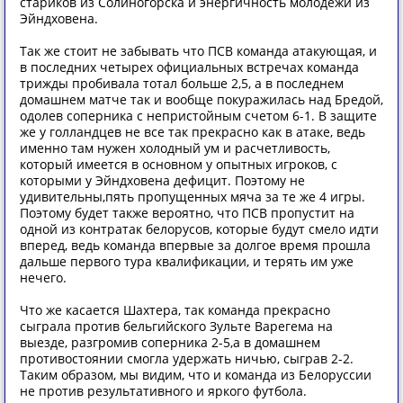
стариков из Солиногорска и энергичность молодежи из
Эйндховена.
Так же стоит не забывать что ПСВ команда атакующая, и
в последних четырех официальных встречах команда
трижды пробивала тотал больше 2,5, а в последнем
домашнем матче так и вообще покуражилась над Бредой,
одолев соперника с непристойным счетом 6-1. В защите
же у голландцев не все так прекрасно как в атаке, ведь
именно там нужен холодный ум и расчетливость,
который имеется в основном у опытных игроков, с
которыми у Эйндховена дефицит. Поэтому не
удивительны,пять пропущенных мяча за те же 4 игры.
Поэтому будет также вероятно, что ПСВ пропустит на
одной из контратак белорусов, которые будут смело идти
вперед, ведь команда впервые за долгое время прошла
дальше первого тура квалификации, и терять им уже
нечего.
Что же касается Шахтера, так команда прекрасно
сыграла против бельгийского Зульте Варегема на
выезде, разгромив соперника 2-5,а в домашнем
противостоянии смогла удержать ничью, сыграв 2-2.
Таким образом, мы видим, что и команда из Белоруссии
не против результативного и яркого футбола.