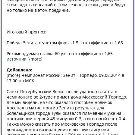
стоит ждать сенсаций в этом сезоне, а если даже и будут,
но только не в этом поединке.
Итоговый прогноз:
Победа Зенита с учетом форы -1.5 за коэффициент 1.65
Рекомендуемая ставка 60 у.е. на коэффициент 1,65
источник
[/more]
Добавлено:
[more] Чемпионат России: Зенит - Торпедо, 09.08.2014 в
17:00 по МСК.
Санкт-Петербургский Зенит после удачного старта в
чемпионате во 2-туре примет дома Московский Торпедо.
Все мы видели, на что оказался способен новичок
Арсенал в матче против Зенита результат для
болельщиков города Тулы оказался плачевным уже на
протяжении первой 45 минутки 0-3, а итоговый счет 0-4.
Также можно сказать про Московское Торпедо после
долгожданного возвращения в высшую лигу они
уступили чемпиону России ЦСКА со счетом 4-1. А ведь