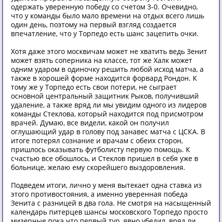
одержать уверенную победу со счетом 3-0. Очевидно,
что у команды было мало времени на отдых всего лишь
один день, поэтому на первый взгляд создается
впечатление, что у Торпедо есть шанс зацепить очки.
Хотя даже этого москвичам может не хватить ведь Зенит
может взять соперника на классе, тот же Халк может
одним ударом в одиночку решить любой исход матча, а
также в хорошей форме находится форвард Рондон. К
тому же у Торпедо есть свои потери, не сыграет
основной центральный защитник Рыков, получивший
удаление, а также вряд ли мы увидим одного из лидеров
команды Стеклова, который находится под присмотром
врачей. Думаю, все видели, какой он получил
оглушающий удар в голову под занавес матча с ЦСКА. В
итоге потерял сознание и врачам с обеих сторон,
пришлось оказывать футболисту первую помощь. К
счастью все обошлось, и Стеклов пришел в себя уже в
больнице, желаю ему скорейшего выздоровления.
Подведем итоги, лично у меня вытекает одна ставка из
этого противостояния, а именно уверенная победа
Зенита с разницей в два гола. Не смотря на насыщенный
календарь питерцев шансы московского Торпедо просто
мизерные пока что первый тур, явно убедил, вряд ли