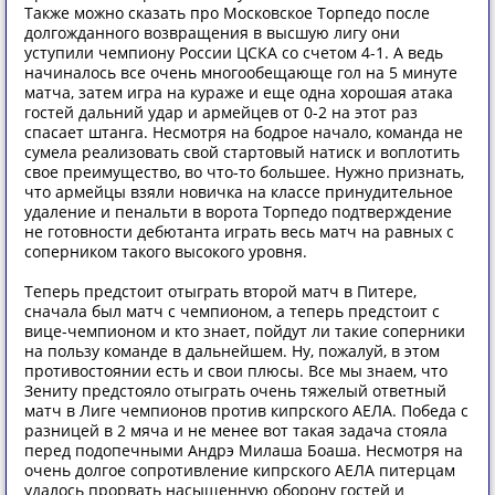
Также можно сказать про Московское Торпедо после
долгожданного возвращения в высшую лигу они
уступили чемпиону России ЦСКА со счетом 4-1. А ведь
начиналось все очень многообещающе гол на 5 минуте
матча, затем игра на кураже и еще одна хорошая атака
гостей дальний удар и армейцев от 0-2 на этот раз
спасает штанга. Несмотря на бодрое начало, команда не
сумела реализовать свой стартовый натиск и воплотить
свое преимущество, во что-то большее. Нужно признать,
что армейцы взяли новичка на классе принудительное
удаление и пенальти в ворота Торпедо подтверждение
не готовности дебютанта играть весь матч на равных с
соперником такого высокого уровня.
Теперь предстоит отыграть второй матч в Питере,
сначала был матч с чемпионом, а теперь предстоит с
вице-чемпионом и кто знает, пойдут ли такие соперники
на пользу команде в дальнейшем. Ну, пожалуй, в этом
противостоянии есть и свои плюсы. Все мы знаем, что
Зениту предстояло отыграть очень тяжелый ответный
матч в Лиге чемпионов против кипрского АЕЛА. Победа с
разницей в 2 мяча и не менее вот такая задача стояла
перед подопечными Андрэ Милаша Боаша. Несмотря на
очень долгое сопротивление кипрского АЕЛА питерцам
удалось прорвать насыщенную оборону гостей и