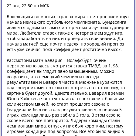
22 авг, 22:30 по МСК.
Болельщики во многих странах мира с нетерпением ждут
начала немецкого футбольного чемпионата. Бундеслига
является одним из самых интересных и лучших турниров
мира. Любители ставок также с нетерпением ждут игр,
чтобы заработать на них и проверить свои знания. До
начала матчей еще почти неделя, но хороший прогноз
есть уже сейчас, пока коэффициент достаточно высок.
Рассмотрим матч Бавария – Вольфсбург, очень
перспективно здесь смотрится ставка ТМ3,5, за 1, 98.
Коэффициент выглядит явно завышенным. Можно
возразить, что немецкий чемпионат всегда
результативен и Бавария часто в Мюнхене куражится
над соперниками, но если посмотреть на статистику, то
картина будет другой. Действительно, Бавария времен
Юппа Хайнкеса часто устраивала спектакли с большим
количеством мячей, но старт прошлого сезона с
Гвардиолой был не столь результативным, в первых 5
играх, команда лишь раз забила 3 гола. В этом сезоне,
скорее всего, все повторится. Лидеры команды стали
чемпионами мира, отпуск у них был коротким, поэтому
игровые кондиции под вопросом. Все это было видно в