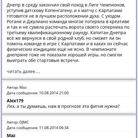
Днепр в среду закончил свой поход в Лиге Чемпионов,
уступив датскому Копенгагену, и к матчу с Карпатами
готовится не в лучшем расположении духа. С уходом
Ротаня и Джулиано команда многое потеряла в креативе
и так и не сумела распечать ворота своего соперника по
третьему квалификационному раунду. Капитан Днепра
всё же вернулся в свой родной клуб, но сможет ли он
помочь команде в игре с Карпатами и в каких он сейчас
физических кондициях ещё не ясно. В чемпионате
днепряне тоже не показали хорошей игры, но смогли
выиграть обе стартовые встречи.
читать далее....
Автор: Maz
Дата сообщения: 10.08.2014 21:00
Alex179
Лех, а ты думаешь, нам в прогнозе эта фигня нужна?
Автор: DJMC
Дата сообщения: 11.08.2014 06:34
Maz