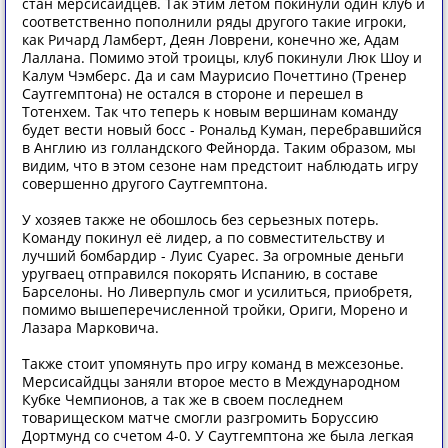
стан мерсисайдцев. Так этим летом покинули один клуб и
соответственно пополнили ряды другого такие игроки,
как Ричард Ламберт, Деян Ловрени, конечно же, Адам
Лаллана. Помимо этой троицы, клуб покинули Люк Шоу и
Калум Чэмберс. Да и сам Маурисио Почеттино (Тренер
Саутгемптона) не остался в стороне и перешел в
Тотенхем. Так что теперь к новым вершинам команду
будет вести новый босс - Рональд Куман, перебравшийся
в Англию из голландского Фейнорда. Таким образом, мы
видим, что в этом сезоне нам предстоит наблюдать игру
совершенно другого Саутгемптона.
У хозяев также не обошлось без серьезных потерь.
Команду покинул её лидер, а по совместительству и
лучший бомбардир - Луис Суарес. За огромные деньги
уругваец отправился покорять Испанию, в составе
Барселоны. Но Ливерпуль смог и усилиться, приобретя,
помимо вышеперечисленной тройки, Ориги, Морено и
Лазара Марковича.
Также стоит упомянуть про игру команд в межсезонье.
Мерсисайдцы заняли второе место в Международном
Кубке Чемпионов, а так же в своем последнем
товарищеском матче смогли разгромить Боруссию
Дортмунд со счетом 4-0. У Саутгемптона же была легкая