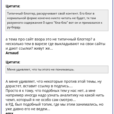
Цитата:
Типичный блоггер, раскручивает свой контент. Его блог в
нормальной форме конечно никто читать не будет, тк там
разумного содержания 0 одно "бла-бла" вот он и примазался к
ру-борду.
а тема про сайт взора это не типичный блоггер? а
несколько тем в варезе где выкладывают на свои сайты
и дают ссылки? живут же...
Arnaud
Цитата:
Меня удивляет, что ты этого не понимаешь.
А меня удивляет, что некоторые против этой темы, ну
дорастет, вставит ссылку в подпись....
Просто я к тому, что подобных тем у нас нет, а мне
например иногда надо узнать аналитику на какой нить
чемп, который я не особо сам смотрю...
в РД, был подобный топик, где мы этим занимались, но
уже давно его не ведем...
emx