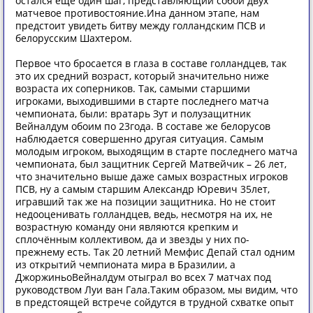
остался еще один шаг, представляющий собой двух
матчевое противостояние.Ина данном этапе, нам
предстоит увидеть битву между голландским ПСВ и
белорусским Шахтером.
Первое что бросается в глаза в составе голландцев, так
это их средний возраст, который значительно ниже
возраста их соперников. Так, самыми старшими
игроками, выходившими в старте последнего матча
чемпионата, были: вратарь Зут и полузащитник
Вейналдум обоим по 23года. В составе же белорусов
наблюдается совершенно другая ситуация. Самым
молодым игроком, выходящим в старте последнего матча
чемпионата, был защитник Сергей Матвейчик – 26 лет,
что значительно выше даже самых возрастных игроков
ПСВ, ну а самым старшим Александр Юревич 35лет,
игравший так же на позиции защитника. Но не стоит
недооценивать голландцев, ведь, несмотря на их, не
возрастную команду они являются крепким и
сплочённым коллективом, да и звезды у них по-
прежнему есть. Так 20 летний Мемфис Депай стал одним
из открытий чемпионата мира в Бразилии, а
ДжоржиньоВейналдум отыграл во всех 7 матчах под
руководством Луи ван Гала.Таким образом, мы видим, что
в предстоящей встрече сойдутся в трудной схватке опыт