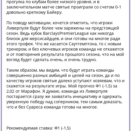
прогулка по клубам более низкого уровня, и в
заключительном матче святые проиграли со счетом 0-1
довольно крепкому Байеру.
По поводу мотивации, хочется отметить, что игроки
Ливерпуля будут более чем заряжены на предстоящей
сезон. Ведь кубок BarclaysPremierLeague как никогда
близок для мерсисайдцев, и они готовы на многое ради
этого трофея. Что же касается Саутгемптона, то с новым
тренером, и без ключевых игроков команда не откажется
и от повторения результата прошлого сезона, что на мой
взгляд будет сделать очень, и очень трудно.
Таким образом, мы видим, что будут играть команды
совершенно разных амбиций и целей на сезон, да и по
качеству игроков святые далеко уступают хозяевам, что и
скажется на результате игры. Мой прогноз Ф1 (-1,5) за
2,02 от Марафон. Я думаю, команда из Ливерпуля
постарается сразу же захватить инициативу и одержать
уверенную победу над соперником, тем самым доказать,
что и без Суареса команда готова на многое.
Рекомендуемая ставка: Ф1 (-1,5)