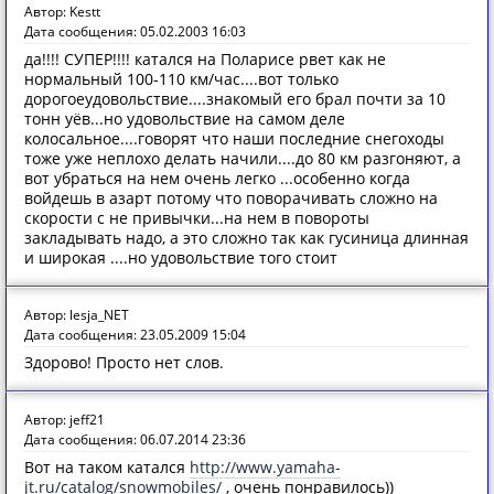
Автор: Kestt
Дата сообщения: 05.02.2003 16:03
да!!!! СУПЕР!!!! катался на Поларисе рвет как не
нормальный 100-110 км/час....вот только
дорогоеудовольствие....знакомый его брал почти за 10
тонн уёв...но удовольствие на самом деле
колосальное....говорят что наши последние снегоходы
тоже уже неплохо делать начили....до 80 км разгоняют, а
вот убраться на нем очень легко ...особенно когда
войдешь в азарт потому что поворачивать сложно на
скорости с не привычки...на нем в повороты
закладывать надо, а это сложно так как гусиница длинная
и широкая ....но удовольствие того стоит
Автор: lesja_NET
Дата сообщения: 23.05.2009 15:04
Здорово! Просто нет слов.
Автор: jeff21
Дата сообщения: 06.07.2014 23:36
Вот на таком катался
http://www.yamaha-
jt.ru/catalog/snowmobiles/
, очень понравилось))