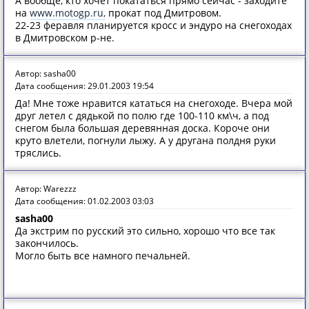
А вообще, кто хочет покататься прямо сейчас - заходите
на
www.motogp.ru,
прокат под Дмитровом.
22-23 феравля планируется кросс и эндуро на снегоходах
в Дмитровском р-не.
Автор: sasha00
Дата сообщения: 29.01.2003 19:54
Да! Мне тоже нравится кататься на снегоходе. Вчера мой
друг летел с дядькой по полю где 100-110 км\ч, а под
снегом была большая деревянная доска. Короче они
круто влетели, погнули лыжу. А у другана полдня руки
тряслись.
Автор: Warezzz
Дата сообщения: 01.02.2003 03:03
sasha00
Да экстрим по русский это сильно, хорошо что все так
закончилось.
Могло быть все намного печальней.