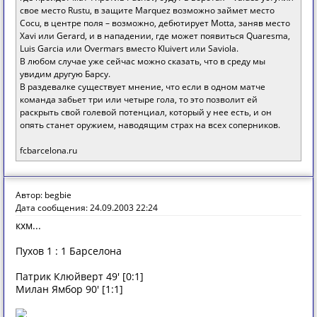
свое место Rustu, в защите Marquez возможно займет место
Cocu, в центре поля – возможно, дебютирует Motta, заняв место
Xavi или Gerard, и в нападении, где может появиться Quaresma,
Luis Garcia или Overmars вместо Kluivert или Saviola.
В любом случае уже сейчас можно сказать, что в среду мы
увидим другую Барсу.
В раздевалке существует мнение, что если в одном матче
команда забьет три или четыре гола, то это позволит ей
раскрыть свой голевой потенциал, который у нее есть, и он
опять станет оружием, наводящим страх на всех соперников.
fcbarcelona.ru
Автор: begbie
Дата сообщения: 24.09.2003 22:24
кхм...
Пухов 1 : 1 Барселона
Патрик Клюйверт 49' [0:1]
Милан Ямбор 90' [1:1]