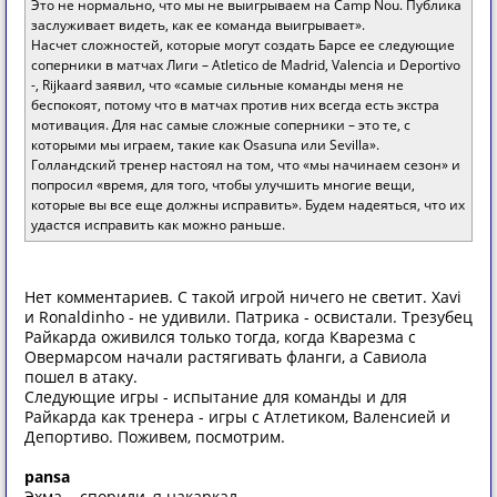
Это не нормально, что мы не выигрываем на Camp Nou. Публика
заслуживает видеть, как ее команда выигрывает».
Насчет сложностей, которые могут создать Барсе ее следующие
соперники в матчах Лиги – Atletico de Madrid, Valencia и Deportivo
-, Rijkaard заявил, что «самые сильные команды меня не
беспокоят, потому что в матчах против них всегда есть экстра
мотивация. Для нас самые сложные соперники – это те, с
которыми мы играем, такие как Osasuna или Sevilla».
Голландский тренер настоял на том, что «мы начинаем сезон» и
попросил «время, для того, чтобы улучшить многие вещи,
которые вы все еще должны исправить». Будем надеяться, что их
удастся исправить как можно раньше.
Нет комментариев. С такой игрой ничего не светит. Xavi
и Ronaldinho - не удивили. Патрика - освистали. Трезубец
Райкарда оживился только тогда, когда Кварезма с
Овермарсом начали растягивать фланги, а Савиола
пошел в атаку.
Следующие игры - испытание для команды и для
Райкарда как тренера - игры с Атлетиком, Валенсией и
Депортиво. Поживем, посмотрим.
pansa
Эхма... спорили, я накаркал.