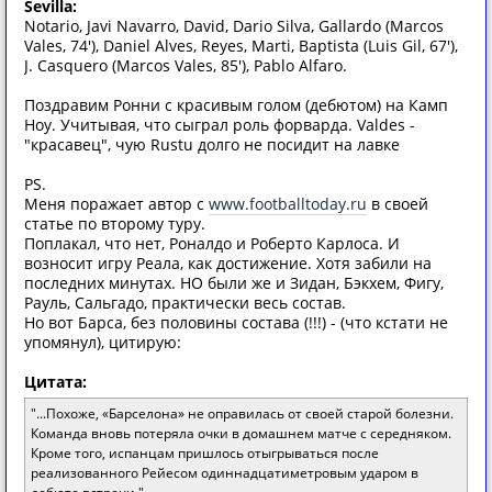
Sevilla:
Notario, Javi Navarro, David, Dario Silva, Gallardo (Marcos
Vales, 74'), Daniel Alves, Reyes, Marti, Baptista (Luis Gil, 67'),
J. Casquero (Marcos Vales, 85'), Pablo Alfaro.
Поздравим Ронни с красивым голом (дебютом) на Камп
Ноу. Учитывая, что сыграл роль форварда. Valdes -
"красавец", чую Rustu долго не посидит на лавке
PS.
Меня поражает автор с
www.footballtoday.ru
в своей
статье по второму туру.
Поплакал, что нет, Роналдо и Роберто Карлоса. И
возносит игру Реала, как достижение. Хотя забили на
последних минутах. НО были же и Зидан, Бэкхем, Фигу,
Рауль, Сальгадо, практически весь состав.
Но вот Барса, без половины состава (!!!) - (что кстати не
упомянул), цитирую:
Цитата:
"...Похоже, «Барселона» не оправилась от своей старой болезни.
Команда вновь потеряла очки в домашнем матче с середняком.
Кроме того, испанцам пришлось отыгрываться после
реализованного Рейесом одиннадцатиметровым ударом в