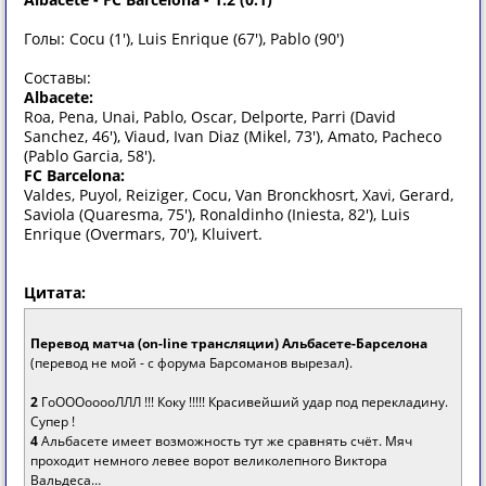
Голы: Cocu (1'), Luis Enrique (67'), Pablo (90')
Составы:
Albacete:
Roa, Pena, Unai, Pablo, Oscar, Delporte, Parri (David
Sanchez, 46'), Viaud, Ivan Diaz (Mikel, 73'), Amato, Pacheco
(Pablo Garcia, 58').
FC Barcelona:
Valdes, Puyol, Reiziger, Cocu, Van Bronckhosrt, Xavi, Gerard,
Saviola (Quaresma, 75'), Ronaldinho (Iniesta, 82'), Luis
Enrique (Overmars, 70'), Kluivert.
Цитата:
Перевод матча (on-line трансляции) Альбасете-Барселона
(перевод не мой - с форума Барсоманов вырезал).
2
ГоОООооооЛЛЛ !!! Коку !!!!! Красивейший удар под перекладину.
Супер !
4
Альбасете имеет возможность тут же сравнять счёт. Мяч
проходит немного левее ворот великолепного Виктора
Вальдеса…