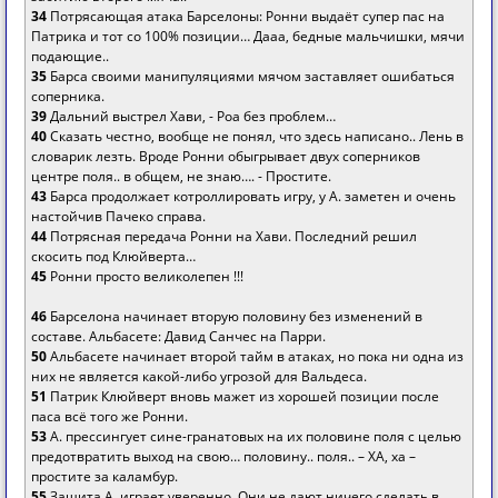
34
Потрясающая атака Барселоны: Ронни выдаёт супер пас на
Патрика и тот со 100% позиции… Дааа, бедные мальчишки, мячи
подающие..
35
Барса своими манипуляциями мячом заставляет ошибаться
соперника.
39
Дальний выстрел Хави, - Роа без проблем…
40
Сказать честно, вообще не понял, что здесь написано.. Лень в
словарик лезть. Вроде Ронни обыгрывает двух соперников
центре поля.. в общем, не знаю…. - Простите.
43
Барса продолжает котроллировать игру, у А. заметен и очень
настойчив Пачеко справа.
44
Потрясная передача Ронни на Хави. Последний решил
скосить под Клюйверта…
45
Ронни просто великолепен !!!
46
Барселона начинает вторую половину без изменений в
составе. Альбасете: Давид Санчес на Парри.
50
Альбасете начинает второй тайм в атаках, но пока ни одна из
них не является какой-либо угрозой для Вальдеса.
51
Патрик Клюйверт вновь мажет из хорошей позиции после
паса всё того же Ронни.
53
А. прессингует сине-гранатовых на их половине поля с целью
предотвратить выход на свою… половину.. поля.. – ХА, ха –
простите за каламбур.
55
Защита А. играет уверенно. Они не дают ничего сделать в