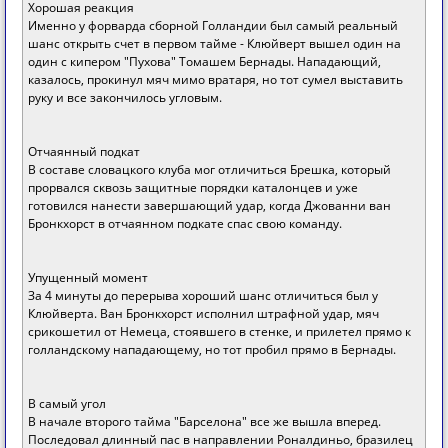
Хорошая реакция
Именно у форварда сборной Голландии был самый реальный
шанс открыть счет в первом тайме - Клюйверт вышел один на
один с кипером "Пухова" Томашем Бернады. Нападающий,
казалось, прокинул мяч мимо вратаря, но тот сумел выставить
руку и все закончилось угловым.
Отчаянный подкат
В составе словацкого клуба мог отличиться Брешка, который
прорвался сквозь защитные порядки каталонцев и уже
готовился нанести завершающий удар, когда Джованни ван
Бронкхорст в отчаянном подкате спас свою команду.
Упущенный момент
За 4 минуты до перерыва хороший шанс отличиться был у
Клюйверта. Ван Бронкхорст исполнил штрафной удар, мяч
срикошетил от Немеца, стоявшего в стенке, и прилетел прямо к
голландскому нападающему, но тот пробил прямо в Бернады.
В самый угол
В начале второго тайма "Барселона" все же вышла вперед.
Последовал длинный пас в направлении Роналдиньо, бразилец