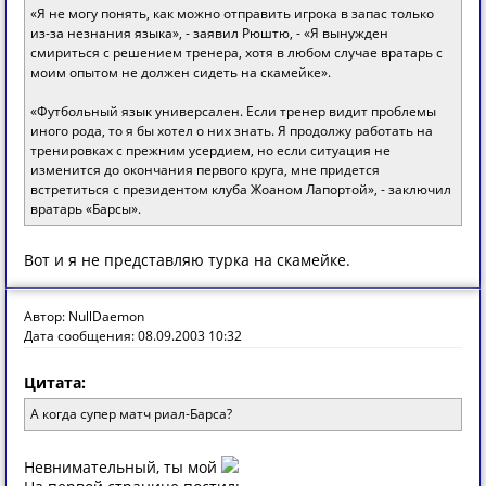
«Я не могу понять, как можно отправить игрока в запас только
из-за незнания языка», - заявил Рюштю, - «Я вынужден
смириться с решением тренера, хотя в любом случае вратарь с
моим опытом не должен сидеть на скамейке».
«Футбольный язык универсален. Если тренер видит проблемы
иного рода, то я бы хотел о них знать. Я продолжу работать на
тренировках с прежним усердием, но если ситуация не
изменится до окончания первого круга, мне придется
встретиться с президентом клуба Жоаном Лапортой», - заключил
вратарь «Барсы».
Вот и я не представляю турка на скамейке.
Автор: NullDaemon
Дата сообщения: 08.09.2003 10:32
Цитата:
А когда супер матч риал-Барса?
Невнимательный, ты мой