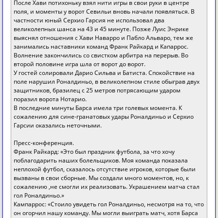
После Хави потихоньку взял нити игры в свои руки в центре
поля, и моменты у ворот Севильи вновь начали появляться. В
частности юный Серхио Гарсия не использовал два
великолепных шанса на 43 и 45 минуте. Позже Луис Энрике
выяснял отношения с Хави Наварро и Пабло Альваро, тем же
занимались наставники команд Франк Райкард и Капаррос.
Волнение закончились со свистком арбитра на перерыв. Во
второй половине игра шла от ворот до ворот.
У гостей солировали Дарио Сильва и Батиста. Спокойствие на
поле нарушил Роналдиньо, в великолепном стиле обыграв двух
защитников, бразилец с 25 метров потрясающим ударом
поразил ворота Нотарио.
В последние минуты Барса имела три голевых момента. К
сожалению для сине-гранатовых удары Роналдиньо и Серхио
Гарсии оказались неточными.
Пресс-конференция.
Франк Райкард: «Это был праздник футбола, за что хочу
поблагодарить наших болельщиков. Моя команда показала
неплохой футбол, сказалось отсутствие игроков, которые были
вызваны в свои сборные. Мы создали много моментов, но, к
сожалению ,не смогли их реализовать. Украшением матча стал
гол Роналдиньо.»
Кампаррос: «Стоило увидеть гол Роналдиньо, несмотря на то, что
он огорчил нашу команду. Мы могли выиграть матч, хотя Барса