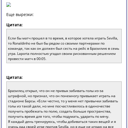
Еще вырезки:
Цитата:
Если бы матч прошел в то время, в которое хотела играть Sevilla,
то Ronaldinho не был бы рядом со своими партнерами по
команде, так как он должен был сесть на рейс в Бразилию в семь
утра. Laporta полностью угадал своим рискованным решением
провести матч в 00:05.
Цитата:
Бразилец открыл, что он не привык забивать голы из-за
штрафной, но признал, что он понемногу привыкает играть на
стадионе Барсы. «Если честно, то у меня нет привычки забивать
голы из такой дали, но мне посчастливилось в одиночестве
получить пробежать по полю, создать больше пространства,
получить время для того, чтобы подумать, ударить по мячу.
Я каждый день тренируюсь, чтобы добиваться таких вещей и я
очень рад своей игре против Sevilla, но я еще не играю на все