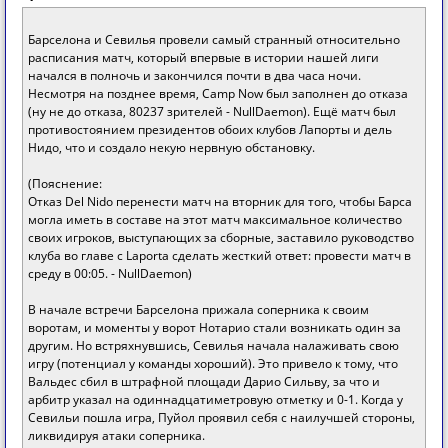
Барселона и Севилья провели самый странный относительно
расписания матч, который впервые в истории нашей лиги
начался в полночь и закончился почти в два часа ночи.
Несмотря на позднее время, Camp Now был заполнен до отказа
(ну не до отказа, 80237 зрителей - NullDaemon). Ещё матч был
противостоянием президентов обоих клубов Лапорты и дель
Нидо, что и создало некую нервную обстановку.
(Пояснение:
Отказ Del Nido перенести матч на вторник для того, чтобы Барса
могла иметь в составе на этот матч максимальное количество
своих игроков, выступающих за сборные, заставило руководство
клуба во главе с Laporta сделать жесткий ответ: провести матч в
среду в 00:05. - NullDaemon)
В начале встречи Барселона прижала соперника к своим
воротам, и моменты у ворот Нотарио стали возникать один за
другим. Но встряхнувшись, Севилья начала налаживать свою
игру (потенциал у команды хороший). Это привело к тому, что
Вальдес сбил в штрафной площади Дарио Сильву, за что и
арбитр указал на одиннадцатиметровую отметку и 0-1. Когда у
Севильи пошла игра, Пуйол проявил себя с наилучшей стороны,
ликвидируя атаки соперника.