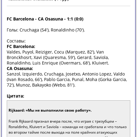
FC Barcelona - CA Osasuna - 1:1 (0:0)
Голы: Cruchaga (54'), Ronaldinho (70').
Составы:
FC Barcelona:
Valdes, Puyol, Reiziger, Cocu (Marquez, 82'), Van
Bronckhosrt, Xavi (Quaresma, 59'), Gerard, Saviola,
Ronaldinho, Luis Enrique (Overmars, 68'), Kluivert.
CA Osasuna:
Sanzol, Izquierdo, Cruchaga, Josetxo, Antonio Lopez, Valdo
(Ivan Rosado, 66'), Pablo Garcia, Punal, Moha (Gorka Garcia,
72'), Munoz, Bakayoko (Webo, 81').
Цитата:
Rijkaard: «Мы не выполнили свою работу».
Frank Rijkaard признал вчера после, что играя с трезубцем –
Ronaldinho, Kluivert и Saviola – команда не сработала и что только
во втором тайме после выхода на поле крайних атакующих