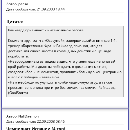
Автор: pansa
Дата сообщения: 21.09.2003 18:44
Цитата:
Райкаард призывает к интенсивной работе
Комментируя матч с «Осасуной», завершившийся вничью 1-1,
тренер «Барселоны» Франк Райкаард признал, что для
достижения слаженности в командных действий еще надо
поработать.
«Невооруженным взглядом видно, что у меня еще непочатый
край работы. Мы должны побеждать в домашних матчах,
создавать больше моментов, проявлять большую концентрацию
и волю к победе», - заявил он.
«Нам необходимо улучшить комбинационную игру, а также
прессинг соперника при игре без мяча», - заключил Райкаард.
(GoalStorm)
Автор: NullDaemon
Дата сообщения: 22.09.2003 08:46
Чемпионат Испании (4 тур)