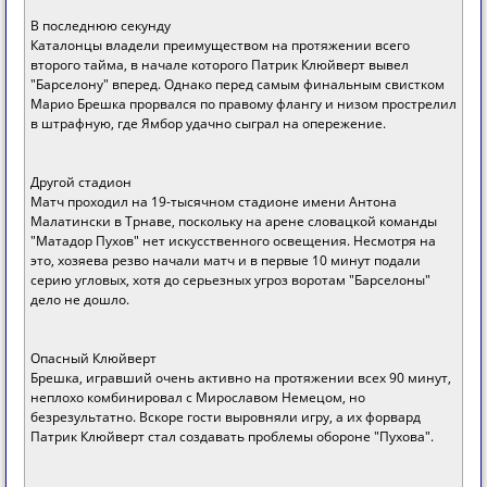
В последнюю секунду
Каталонцы владели преимуществом на протяжении всего
второго тайма, в начале которого Патрик Клюйверт вывел
"Барселону" вперед. Однако перед самым финальным свистком
Марио Брешка прорвался по правому флангу и низом прострелил
в штрафную, где Ямбор удачно сыграл на опережение.
Другой стадион
Матч проходил на 19-тысячном стадионе имени Антона
Малатински в Трнаве, поскольку на арене словацкой команды
"Матадор Пухов" нет искусственного освещения. Несмотря на
это, хозяева резво начали матч и в первые 10 минут подали
серию угловых, хотя до серьезных угроз воротам "Барселоны"
дело не дошло.
Опасный Клюйверт
Брешка, игравший очень активно на протяжении всех 90 минут,
неплохо комбинировал с Мирославом Немецом, но
безрезультатно. Вскоре гости выровняли игру, а их форвард
Патрик Клюйверт стал создавать проблемы обороне "Пухова".