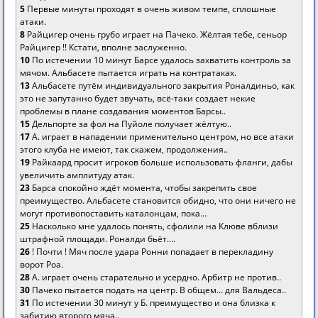
5
Первые минуты проходят в очень живом темпе, сплошные
атаки.
8
Райцигер очень грубо играет на Пачеко. Жёлтая тебе, сеньор
Райцигер !! Кстати, вполне заслуженно.
10
По истечении 10 минут Барсе удалось захватить контроль за
мячом. Альбасете пытается играть на контратаках.
13
Альбасете путём индивидуального закрытия Роналдиньо, как
это не запутанно будет звучать, всё-таки создает некие
проблемы в плане создавания моментов Барсы..
15
Дельпорте за фол на Пуйоле получает жёлтую..
17
А. играет в нападении применительно центром, но все атаки
этого клуба не имеют, так скажем, продолжения..
19
Райкаард просит игроков больше использовать фланги, дабы
увеличить амплитуду атак.
23
Барса спокойно ждёт момента, чтобы закрепить свое
преимущество. Альбасете становится обидно, что они ничего не
могут противопоставить каталонцам, пока…
25
Насколько мне удалось понять, сфолили на Клюве вблизи
штрафной площади. Роналди бьёт….
26
! Почти ! Мяч после удара Ронни попадает в перекладину
ворот Роа.
28
А. играет очень старательно и усердно. Арбитр не против..
30
Пачеко пытается подать на центр. В общем… для Вальдеса..
31
По истечении 30 минут у Б. преимущество и она близка к
забитию второго мяча..