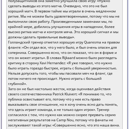
полузащитников она заметно улучшила свою игру: «Нужно
сделать выводы из этого матча. Очевидно, что это не был
хороший матч. В первом тайме мы играли в очень медленном
ритме. Мы не можем быть удовлетворенными, потому что мы не
выполнили свою работу. Произведенными заменами мы, по
крайней мере, добились улучшения игры в нападении, более
высоко ритма матча и контроля мяча. Это хороший сигнал и мы
должны сделать правильные выводы».
Голландский тренер отметил хорошую игру Quaresma на правом
фланге: «Он отдал все, что у него было, и был очень опасен для
соперника. Совершенно ясно, что он показал, что он в форме и
что он может играть». В словах Rijkaard можно было разглядеть
критику в сторону Xavi Hernandez: «Я уже говорил, что нужно
было играть гораздо быстрее, играть с большей уверенностью.
Нельзя допускать того, чтобы мы пасовали мяч на фланг, где
потом ничего не происходит. Нужно играть с большей
глубиной».
Зато он не был настолько жесток, когда оценивал действия
своего соотечественника Patrick Kluivert: «Я понимаю то, что
публика освистывает его, потому что у нее есть право
выказывать свое отношение, но я хочу очень ясно дать понять,
что здесь играет команда, а не только один игрок». Тренер
согласился с тем, что нужно как можно скорее прервать серию
негативных результатов на Camp Nou, потому что фанаты не
заслуживают такой игры: «Совершенно ясно, что это наша вина.