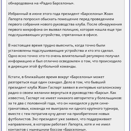
обнародована на «Радио Барселоны».
Избранный в июне этого года президент «Барселоны» Жоан
Лапорта попросил обыскать помещение перед проведением
первого собрания нового руководства клуба. После обнаружения
первого микрофона он вызвал полицию, которая нашла еще три
подслушивающих устройства, спрятанных в офисе.
В настоящее время трудно выяснить, когда точно были
установлены подслушивающие устройства и кто это сделал.
Одно ясно точно: кто-то очень влиятельный регулярно получал
информацию и был отлично осведомлен о том, что происходило
в дирекции этой футбольной команды.
Кстати, в ближайшее время вокруг «Барселоны» может
разгореться еще один скандал. Дело в том, что бывший
президент клуба Жоан Гаспарт заявил в интервью каталонскому
радио о своем желании вернуться в руководство «Барсы». Как
известно, Гаспарт не имеет никакого авторитета у болельщиков:
за те два с половиной года, что он находился у руля сине-
гранатовых, команда не выиграла ни одного крупного турнира,
вместе с тем потратив кучу денег на приобретение новых
футболистов. Экс-президент уже заявил, что поддерживает
направление, в котором работает Лапорта, хотя и не имел
контактов с нынешним боссом «Барселоны».