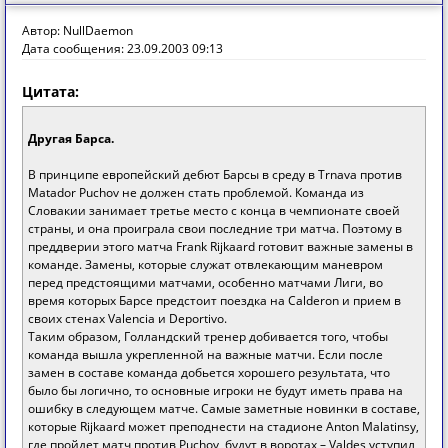
Автор: NullDaemon
Дата сообщения: 23.09.2003 09:13
Цитата:
Другая Барса.
В принципе европейский дебют Барсы в среду в Trnava против
Matador Puchov не должен стать проблемой. Команда из
Словакии занимает третье место с конца в чемпионате своей
страны, и она проиграла свои последние три матча. Поэтому в
преддверии этого матча Frank Rijkaard готовит важные замены в
команде. Замены, которые служат отвлекающим маневром
перед предстоящими матчами, особенно матчами Лиги, во
время которых Барсе предстоит поездка на Calderon и прием в
своих стенах Valencia и Deportivo.
Таким образом, Голландский тренер добивается того, чтобы
команда вышла укрепленной на важные матчи. Если после
замен в составе команда добьется хорошего результата, что
было бы логично, то основные игроки не будут иметь права на
ошибку в следующем матче. Самые заметные новинки в составе,
которые Rijkaard может преподнести на стадионе Anton Malatinsy,
где пройдет матч против Puchov, будут в воротах – Valdes уступил