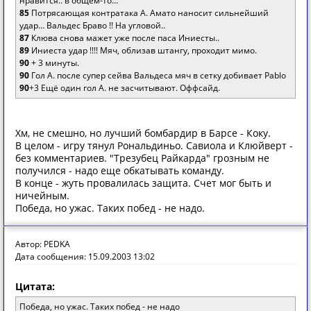
нравится.. в общем-то…
85
Потрясающая контратака А. Амато наносит сильнейший
удар… Вальдес Браво !! На угловой..
87
Клюва снова мажет уже после паса Иниесты..
89
Иниеста удар !!!! Мяч, облизав штангу, проходит мимо.
90
+ 3 минуты.
90
Гол А. после супер сейва Вальдеса мяч в сетку добивает Pablo
90
+3 Ещё один гол А. не засчитывают. Оффсайд.
Хм, не смешно, но лучший бомбардир в Барсе - Коку.
В целом - игру тянул Рональдиньо. Савиола и Клюйверт -
без комментариев. "Трезубец Райкарда" грозным не
получился - надо еще обкатывать команду.
В конце - жуть провалилась защита. Счет мог быть и
ничейным.
Победа, но ужас. Таких побед - не надо.
Автор: PEDKA
Дата сообщения: 15.09.2003 13:02
Цитата:
Победа, но ужас. Таких побед - не надо