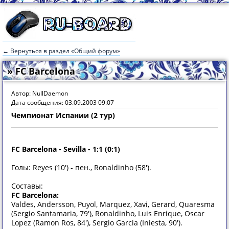
← Вернуться в раздел «Общий форум»
» FC Barcelona
Автор: NullDaemon
Дата сообщения: 03.09.2003 09:07
Чемпионат Испании (2 тур)
FC Barcelona - Sevilla - 1:1 (0:1)
Голы: Reyes (10') - пен., Ronaldinho (58').
Составы:
FC Barcelona:
Valdes, Andersson, Puyol, Marquez, Xavi, Gerard, Quaresma
(Sergio Santamaria, 79'), Ronaldinho, Luis Enrique, Oscar
Lopez (Ramon Ros, 84'), Sergio Garcia (Iniesta, 90').