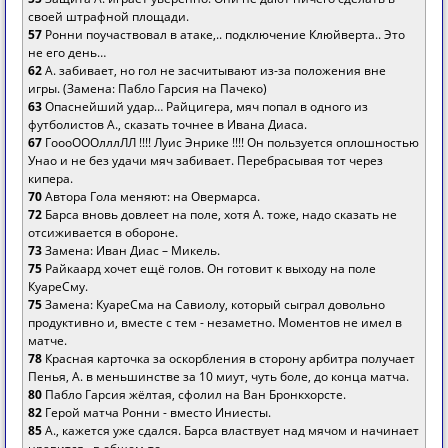
своей штрафной площади.
57
Ронни поучаствовал в атаке,.. подключение Клюйверта.. Это
не его день…
62
А. забивает, но гол не засчитывают из-за положения вне
игры. (Замена: Пабло Гарсия на Пачеко)
63
Опаснейший удар… Райцигера, мяч попал в одного из
футболистов А., сказать точнее в Ивана Диаса.
67
ГоооОООлллЛЛ !!!! Луис Энрике !!!! Он пользуется оплошностью
Унао и не без удачи мяч забивает. Перебрасывая тот через
кипера.
70
Автора Гола меняют: на Овермарса.
72
Барса вновь довлеет на поле, хотя А. тоже, надо сказать не
отсиживается в обороне.
73
Замена: Иван Диас – Микель.
75
Райкаард хочет ещё голов. Он готовит к выходу на поле
КуареСму.
75
Замена: КуареСма на Савиолу, который сыграл довольно
продуктивно и, вместе с тем - незаметно. Моментов не имел в
матче.
78
Красная карточка за оскорбления в сторону арбитра получает
Пенья, А. в меньшинстве за 10 миут, чуть боле, до конца матча.
80
Пабло Гарсия жёлтая, сфолил на Ван Бронкхорсте.
82
Герой матча Ронни - вместо Иниесты.
85
А., кажется уже сдался. Барса властвует над мячом и начинает