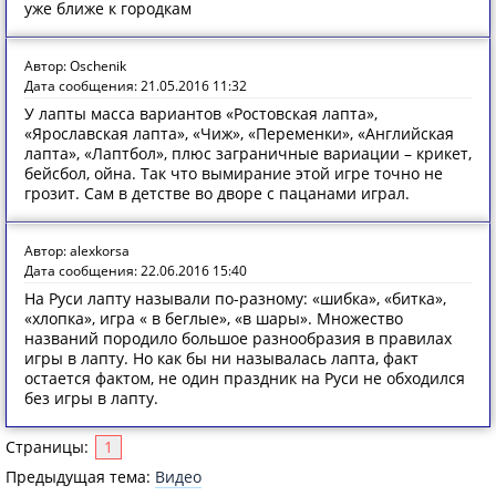
уже ближе к городкам
Автор: Oschenik
Дата сообщения: 21.05.2016 11:32
У лапты масса вариантов «Ростовская лапта»,
«Ярославская лапта», «Чиж», «Переменки», «Английская
лапта», «Лаптбол», плюс заграничные вариации – крикет,
бейсбол, ойна. Так что вымирание этой игре точно не
грозит. Сам в детстве во дворе с пацанами играл.
Автор: alexkorsa
Дата сообщения: 22.06.2016 15:40
На Руси лапту называли по-разному: «шибка», «битка»,
«хлопка», игра « в беглые», «в шары». Множество
названий породило большое разнообразия в правилах
игры в лапту. Но как бы ни называлась лапта, факт
остается фактом, не один праздник на Руси не обходился
без игры в лапту.
Страницы:
1
Предыдущая тема:
Видео