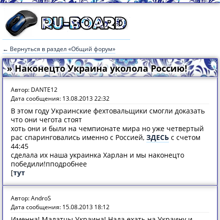
← Вернуться в раздел «Общий форум»
» Наконецто Украина уколола Россию!
Автор: DANTE12
Дата сообщения: 13.08.2013 22:32
В этом году Украинские фехтовальщики смогли доказать
что они чегота стоят
хоть они и были на чемпионате мира но уже четвертый
рас спаринговались именно с Россией,
ЗДЕСЬ
с счетом
44:45
сделала их наша украинка Харлан и мы наконецто
победили!пподробнее
[
тут
Автор: AndroS
Дата сообщения: 15.08.2013 18:12
Именна! Малатцы Украина! Нада ехать на Украину и