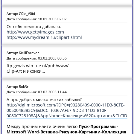
Автор: C0ld_V0id
Дата сообщения: 18.01.2003 02:07
От себя немного добавлю:
http://www.gettyimages.com
http://www.mydream.ru/clipart.shtml
Автор: KirillForever
Дата сообщения: 03.02.2003 00:56
ftp.gewis.win.tue.nl/pub/www/
Clip-Art и иконки...
Автор: Rok3r
Дата сообщения: 03.02.2003 11:44
А про добрых мелко мягких забыли?
http://dgl.microsoft.com/?DPC={90280409-6000-11D3-8CFE-
0050048383C9}&DCC={0367AFE7-9DD8-11D3-810F-
0080C728108A}&AppName=Коллекция%20картинок&CLCID=10
Между прочим найти очень легко
Пуск-Программы-
Microsoft Word-Вставка-Рисунок-Картинки-Коллекция