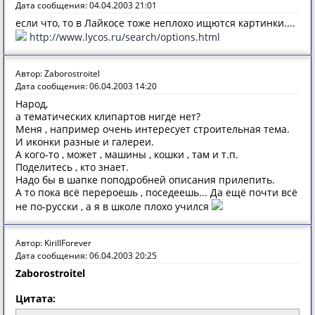
Дата сообщения: 04.04.2003 21:01
если что, то в Лайкосе тоже неплохо ищются картинки....
http://www.lycos.ru/search/options.html
Автор: Zaborostroitel
Дата сообщения: 06.04.2003 14:20
Народ,
а тематических клипартов нигде нет?
Меня , например очень интересует строительная тема.
И иконки разные и галереи.
А кого-то , может , машины , кошки , там и т.п.
Поделитесь , кто знает.
Надо бы в шапке поподробней описания прилепить.
А то пока всё перероешь , поседеешь... Да ещё почти всё
не по-русски , а я в школе плохо учился
Автор: KirillForever
Дата сообщения: 06.04.2003 20:25
Zaborostroitel
Цитата: