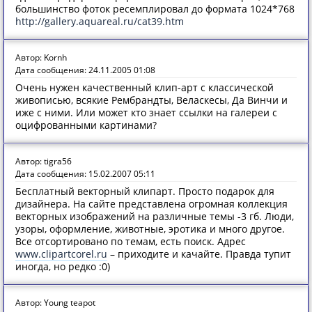
большинство фоток ресемплировал до формата 1024*768
http://gallery.aquareal.ru/cat39.htm
Автор: Kornh
Дата сообщения: 24.11.2005 01:08
Очень нужен качественный клип-арт с классической
живописью, всякие Рембрандты, Веласкесы, Да Винчи и
иже с ними. Или может кто знает ссылки на галереи с
оцифрованными картинами?
Автор: tigra56
Дата сообщения: 15.02.2007 05:11
Бесплатный векторный клипарт. Просто подарок для
дизайнера. На сайте представлена огромная коллекция
векторных изображений на различные темы -3 гб. Люди,
узоры, оформление, животные, эротика и много другое.
Все отсортировано по темам, есть поиск. Адрес
www.clipartcorel.ru
– приходите и качайте. Правда тупит
иногда, но редко :0)
Автор: Young teapot