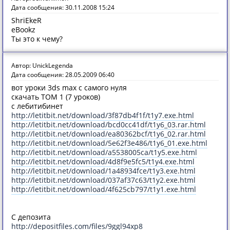
Дата сообщения: 30.11.2008 15:24
ShriEkeR
eBookz
Ты это к чему?
Автор: UnickLegenda
Дата сообщения: 28.05.2009 06:40
вот уроки 3ds max с самого нуля
скачать ТОМ 1 (7 уроков)
с лебитибинет
http://letitbit.net/download/3f87db4f1f/t1y7.exe.html
http://letitbit.net/download/bcd0cc41df/t1y6_03.rar.html
http://letitbit.net/download/ea80362bcf/t1y6_02.rar.html
http://letitbit.net/download/5e62f3e486/t1y6_01.exe.html
http://letitbit.net/download/a5538005ca/t1y5.exe.html
http://letitbit.net/download/4d8f9e5fc5/t1y4.exe.html
http://letitbit.net/download/1a48934fce/t1y3.exe.html
http://letitbit.net/download/037af37c63/t1y2.exe.html
http://letitbit.net/download/4f625cb797/t1y1.exe.html
С депозита
http://depositfiles.com/files/9ggl94xp8