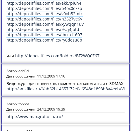
http://depositfiles.com/files/ekk7pi6h4
http://depositfiles.com/files/p4ox0c7zp
http://depositfiles.com/files/v0ob52mfc
http://depositfiles.com/files/h3527ve6y
http://depositfiles.com/files/xywqqn1uv
http://depositfiles.com/files/9szj4jbtd
http://depositfiles.com/files/lbu1d1607
http://depositfiles.com/files/ry0desu8b
или
http://depositfiles.com/folders/BF2WQ0Z6T
Автор: add3d
Дата сообщения: 11.12.2009 17:16
Видеокурс для новичков, поможет ознакомиться с 3DMAX
http://smsfiles.ru/f/ab62b14657f72e0a6548d1893b8a4eeb/Vide
Автор: fobbos
Дата сообщения: 24.12.2009 19:39
http://www.maxgraf.ucoz.ru/