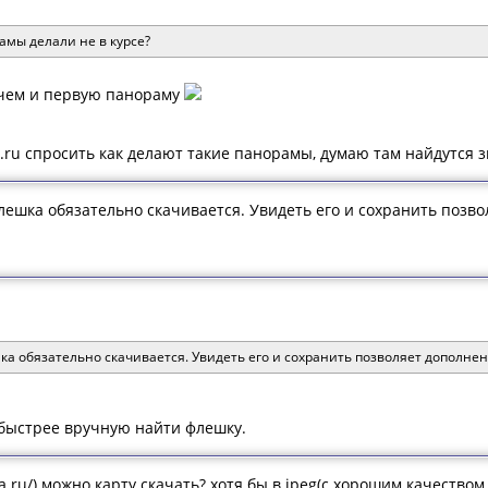
амы делали не в курсе?
чем и первую панораму
r.ru спросить как делают такие панорамы, думаю там найдутся з
лешка обязательно скачивается. Увидеть его и сохранить позв
а обязательно скачивается. Увидеть его и сохранить позволяет дополнение 
 быстрее вручную найти флешку.
a.ru/) можно карту скачать? хотя бы в jpeg(с хорошим качеством