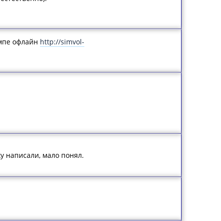
омпе офлайн
http://simvol-
ху написали, мало понял.