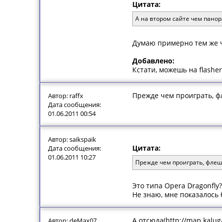
Цитата:
А на втором сайте чем панор
Думаю примерно тем же 
Добавлено:
Кстати, можешь на flashe
Прежде чем проиграть, ф
Автор: raffx
Дата сообщения:
01.06.2011 00:54
Автор: saikspaik
Цитата:
Дата сообщения:
01.06.2011 10:27
Прежде чем проиграть, флешк
Это типа Opera Dragonfly?
Не знаю, мне показалось
А отсюда(http://map.kalug
Автор: deMax07