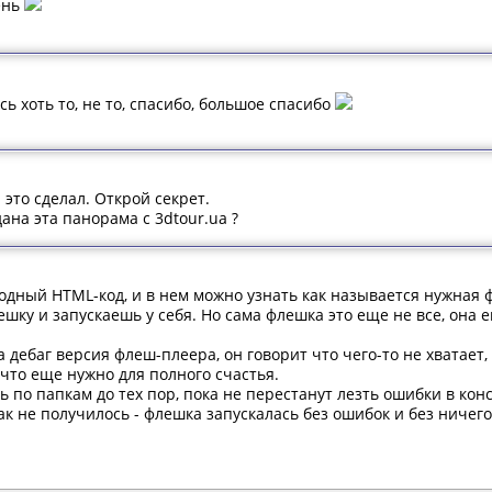
ень
сь хоть то, не то, спасибо, большое спасибо
 это сделал. Открой секрет.
ана эта панорама с 3dtour.ua ?
дный HTML-код, и в нем можно узнать как называется нужная ф
шку и запускаешь у себя. Но сама флешка это еще не все, она 
 дебаг версия флеш-плеера, он говорит что чего-то не хватает,
 что еще нужно для полного счастья.
по папкам до тех пор, пока не перестанут лезть ошибки в конс
так не получилось - флешка запускалась без ошибок и без ничего