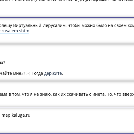
 флешу Виртуальный Иерусалим, чтобы можно было на своем к
jerusalem.shtm
ма?
ачайте мне»?
;-)
Тогда
держите
.
а в том, что я не знаю, как их скачивать с инета. То, что ввер
 map.kaluga.ru