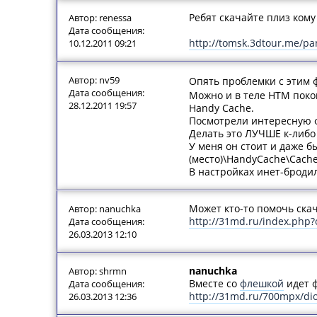
Ребят скачайте плиз кому
Автор: renessa
Дата сообщения:
http://tomsk.3dtour.me/p
10.12.2011 09:21
Автор: nv59
Опять проблемки с этим 
Дата сообщения:
Можно и в теле HTM покоп
28.12.2011 19:57
Handy Cache.
Посмотрели интересную фл
Делать это ЛУЧШЕ к-либо
У меня он стоит и даже б
(место)\HandyCache\Cache" 
В настройках инет-бродил
Может кто-то помочь ска
Автор: nanuchka
http://31md.ru/index.php
Дата сообщения:
26.03.2013 12:10
nanuchka
Автор: shrmn
Вместе со
флешкой
идет ф
Дата сообщения:
http://31md.ru/700mpx/di
26.03.2013 12:36