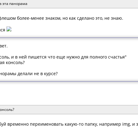
а эта панорама
 флешом более-менее знаком, но как сделано это, не знаю.
лся
вет.
соль, и в ней пишется что еще нужно для полного счастья"
кая консоль?
норамы делали не в курсе?
консоль?
буй временно переименовать какую-то папку, например img, и 