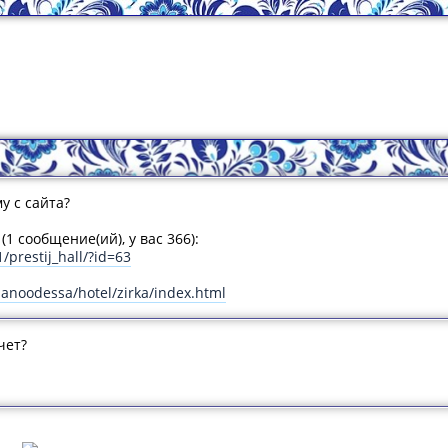
у с сайта?
(1 сообщение(ий), у вас 366):
/prestij_hall/?id=63
panoodessa/hotel/zirka/index.html
чет?