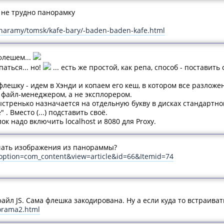
 не трудно панорамку
anaramy/tomsk/kafe-bary/-baden-baden-kafe.html
флешем...
аться... но!
... есть же простой, как репа, способ - поставить
ешку - идем в Хэнди и копаем его кеш, в котором все разложе
 файл-менеджером, а не эксплорером.
ыстренько назначается на отдельную букву в дисках стандартной 
. Вместо (...) подставить своё.
ок надо включить localhost и 8080 для Proxy.
чать изображения из панораммы?
?option=com_content&view=article&id=66&Itemid=74
айл JS. Сама флешка закодирована. Ну а если куда то встраивать
orama2.html