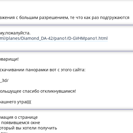
жения с большим разрешением, те что как раз подгружаются
му,пожалуйста.
/html/planes/Diamond_DA-42/pano1/D-GVHMpano1.html
товарищи!
скачивании панорамки вот с этого сайта:
r_3d/
ольшущее спасибо откликнувшимся!
ашнего утра((((
рмация о странице
 появившемся окне
оторый вы хотели получить