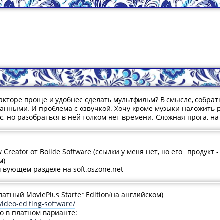
дакторе проще и удобнее сделать мультфильм? В смысле, собрат
ганными. И проблема с озвучкой. Хочу кроме музыки наложить р
с, но разобраться в ней толком нет времени. Сложная прога, на
 Creator от Bolide Software (ссылки у меня нет, но его _продукт
м)
ствующем разделе на soft.oszone.net
тный MoviePlus Starter Edition(на английском)
video-editing-software/
ко в платном варианте: