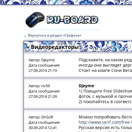
← Вернуться в раздел «Графика»
» Видеоредакторы
Подскажите, на каком ре
Автор: Djeyme
иногда они выглядят дер
Дата сообщения:
Стоит на компе Сони Вега
27.09.2014 21:19
Djeyme
Автор: nv59
1) Поищите Free Slideshow
Дата сообщения:
фоток, с музыкой и прочи
27.09.2014 21:39
2) покопайтесь в соответ
Можно попробовать беспла
Автор: DnSoft
http://www.serif.com/free-
Дата сообщения:
Русская версия есть толь
30.09.2014 12:41