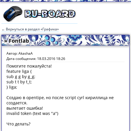
← Вернуться в раздел «Графика»
» Fontlab
Автор: AkashaA
Дата сообщения: 18.03.2016 18:26
Помогите пожалуйста!
feature liga {
sub g g by g_g;
sub t t by t_t;
} liga;
Создаю в opentipe, но после script cyrl кириллица не
создается.
вылетает ошибка!
invalid token (text was "а")
Что делать?