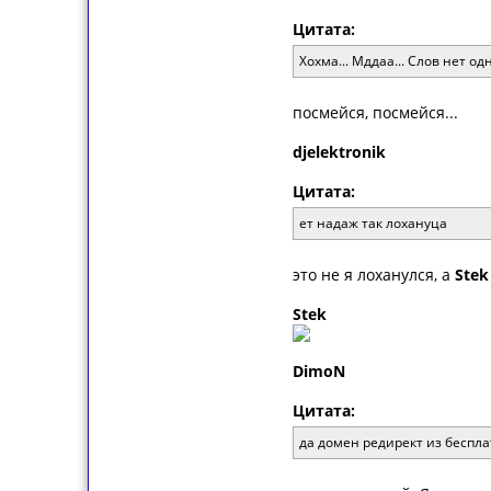
Цитата:
Хохма... Мддаа... Слов нет о
посмейся, посмейся...
djelektronik
Цитата:
ет надаж так лохануца
это не я лоханулся, а
Stek
Stek
DimoN
Цитата:
да домен редирект из беспл