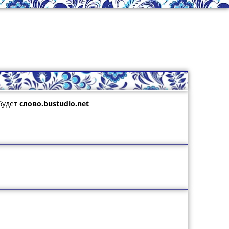
будет
слово.bustudio.net