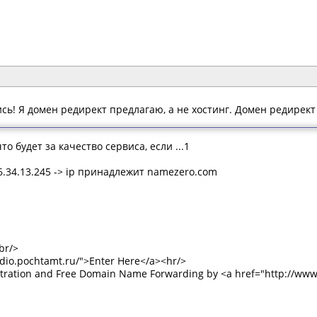
сь! Я домен редирект предлагаю, а не хостинг. Домен редирект 
то будет за качество сервиса, если ...1
216.34.13.245 -> ip принадлежит namezero.com
br/>
dio.pochtamt.ru/">Enter Here</a><hr/>
tration and Free Domain Name Forwarding by <a href="http://ww