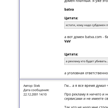
домен платный. Я уже это
batva
Цитата:
кстати, кому надо субдомен 
а вот домен batva.com - 
VaV
Цитата:
а рекламу кто будет убивать..
а уголовная ответственно
Гм... а я все время дума
Автор: Stek
Дата сообщения:
Про рекламу я ничего и н
22.12.2001 14:10
сервисами и не имеете с
Так что не надо мне стро