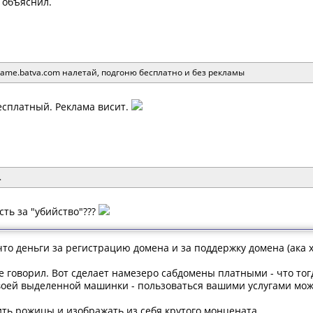
 объяснил.
name.batva.com налетай, подгоню бесплатно и без рекламы
бесплатный. Реклама висит.
.
сть за "убийство"???
л что деньги за регистрацию домена и за поддержку домена (ака
е говорил. Вот сделает намезеро сабдомены платными - что то
воей выделенной машинки - пользоваться вашими услугами мо
ить рожицы и изображать из себя крутого монцената.