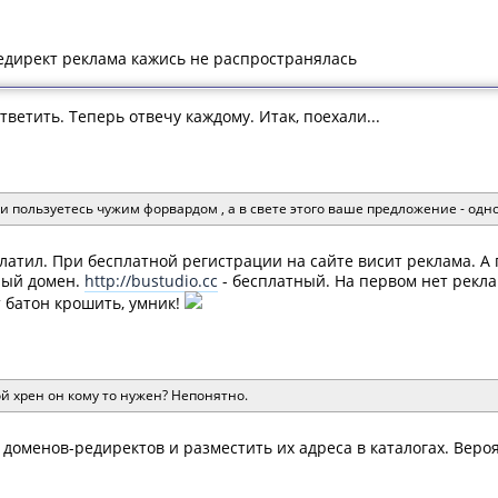
редирект реклама кажись не распространялась
ответить. Теперь отвечу каждому. Итак, поехали...
 пользуетесь чужим форвардом , а в свете этого ваше предложение - одно
платил. При бесплатной регистрации на сайте висит реклама. А
ный домен.
http://bustudio.cc
- бесплатный. На первом нет рекла
т батон крошить, умник!
ой хрен он кому то нужен? Непонятно.
доменов-редиректов и разместить их адреса в каталогах. Вероят