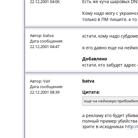
Есть же куча шаровых DN
22.12.2001 04:06
Кому надо могу с украин
только в ПМ пишите, а то
Автор: batva
кстати, кому надо субдом
Дата сообщения:
22.12.2001 04:47
я его давно еще на неймз
Добавлено
кстати, кто забудет адре
batva
Автор: VaV
Дата сообщения:
Цитата:
22.12.2001 08:39
еще на неймзеро прибомбил
а рекламу кто будет убиват
полный пример убийства 
зрите в исходниках
http:/