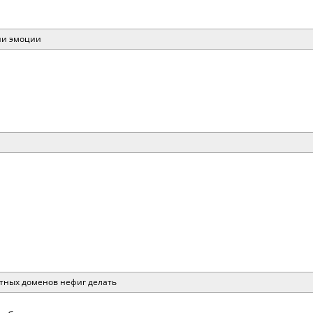
дни эмоции
атных доменов нефиг делать