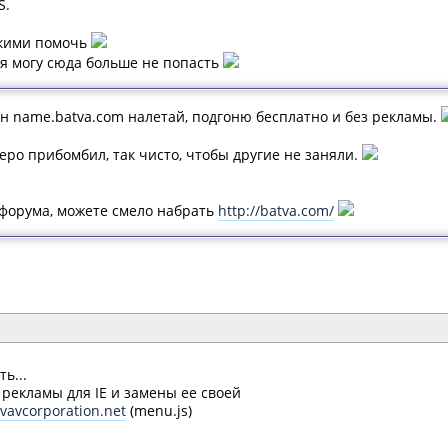
S.
скими помочь
 я могу сюда больше не попасть
ен name.batva.com налетай, подгоню бесплатно и без рекламы.
еро прибомбил, так чисто, чтобы другие не заняли.
с форума, можете смело набрать
http://batva.com/
ь...
рекламы для IE и замены ее своей
/vavcorporation.net
(menu.js)