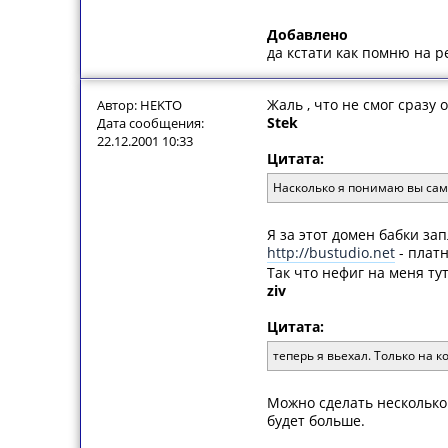
Добавлено
да кстати как помню на 
Жаль , что не смог сразу 
Автор: HEKTO
Stek
Дата сообщения:
22.12.2001 10:33
Цитата:
Насколько я понимаю вы сами
Я за этот домен бабки за
http://bustudio.net
- плат
Так что нефиг на меня ту
ziv
Цитата:
теперь я вьехал. Только на к
Можно сделать несколько 
будет больше.